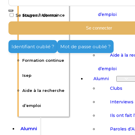
Offres d’emploi /
Publier une
d’emploi
Se souvenir de moi
Stages / Alternance
Formation 
Se connecter
Publier une offre
Isep
d’emploi
Identifiant oublié ?
Mot de passe oublié ?
Aide à la r
Formation continue
d’emploi
Isep
Alumni
Clubs
Aide à la recherche
Interviews
d’emploi
Ils ont fait 
Alumni
Paroles d’