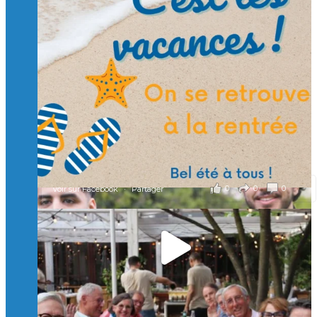
🙏 Soutenez l’Isep via la taxe d’apprentissage 2026
et contribuons ensemble à former les générations
d’ingénieurs de demain. 🙏
Merci à tous !
🎯 Taxe d’apprentissage 2026 : avec l'Isep, investissez pour
un numérique au service de l'humain !
À l’Isep, nous formons des ingénieurs, des bachelors, des
Mastères Spécialisés, qui allient excellence technologique et
valeurs humaines, au cœur de notre pro
...
Voir plus
il y a 2 mois
0
0
0
Voir sur Facebook
·
Partager
🚀Afterwork à Genève 🚀
🥳 Le 22 avril dernier, 14 Alumni vivant / travaillant
en Suisse ont partagé un moment convivial de
retrouvailles et d'échanges !