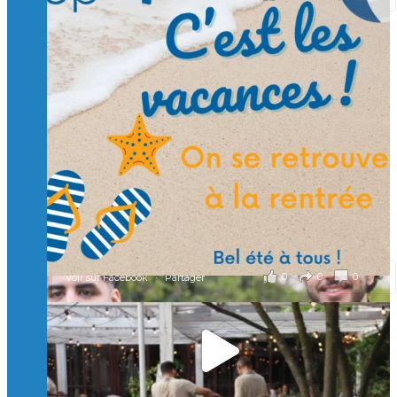
Suivre sur Instagram
Charger plus
🙏 Soutenez l’Isep via la taxe d’apprentissage 2026
et contribuons ensemble à former les générations
d’ingénieurs de demain. 🙏
Merci à tous !
🎯 Taxe d’apprentissage 2026 : avec l'Isep, investissez pour
un numérique au service de l'humain !
À l’Isep, nous formons des ingénieurs, des bachelors, des
Mastères Spécialisés, qui allient excellence technologique et
valeurs humaines, au cœur de notre pro
...
Voir plus
il y a 2 mois
0
0
0
Voir sur Facebook
·
Partager
🚀Afterwork à Genève 🚀
🥳 Le 22 avril dernier, 14 Alumni vivant / travaillant
en Suisse ont partagé un moment convivial de