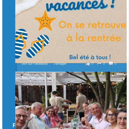
d’ingénieurs de demain. 🙏
Merci à tous !
🎯 Taxe d’apprentissage 2026 : avec l'Isep, investissez pour
un numérique au service de l'humain !
À l’Isep, nous formons des ingénieurs, des bachelors, des
Mastères Spécialisés, qui allient excellence technologique et
valeurs humaines, au cœur de notre pro
...
Voir plus
il y a 2 mois
0
0
0
Voir sur Facebook
·
Partager
🚀Afterwork à Genève 🚀
🥳 Le 22 avril dernier, 14 Alumni vivant / travaillant
en Suisse ont partagé un moment convivial de
retrouvailles et d'échanges !
Merci à tous pour votre présence et à Alexandre
CHEA pour l'organisation !
Facebook