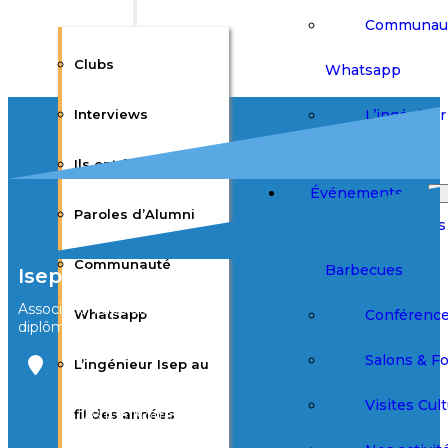
Communau
Clubs
Whatsapp
L’ingénieur 
Interviews
des années
Ils ont fait l’Isep
Événements
Paroles d’Alumni
Afterworks
Communauté
Barbecues
Isep Alumni
Association des élèves et
Conférenc
Whatsapp
diplômés de l’Isep
Salons & F
L’ingénieur Isep au
Bureau Agora
3ème étage
Visites Cult
fil des années
28 rue Notre
Dame des