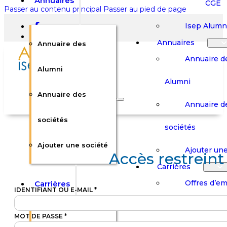
Annuaires
CGE
Passer au contenu principal
Passer au pied de page
Isep Alumn
Annuaires
Annuaire des
Annuaire d
Alumni
Alumni
Rechercher sur le site
Annuaire des
Annuaire d
Rechercher
sociétés
sociétés
Ajouter une société
×
Ajouter une
Accès restreint
0
Carrières
Offres d’em
Carrières
Panier
Panier
IDENTIFIANT OU E-MAIL
*
Boutique
Boutique
Stages / Alterna
Se
Se
Votre panier est vide.
MOT DE PASSE
*
Connecter
Connecter