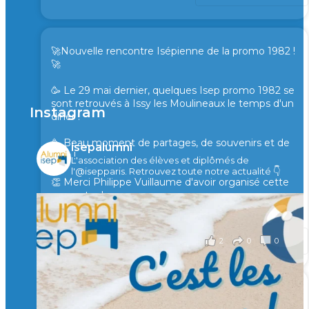
🚀Nouvelle rencontre Isépienne de la promo 1982 !
🚀
🥳 Le 29 mai dernier, quelques Isep promo 1982 se
sont retrouvés à Issy les Moulineaux le temps d'un
Instagram
diner !
🥳 Beau moment de partages, de souvenirs et de
isepalumni
rires !
L'association des élèves et diplômés de
l'@isepparis.
Retrouvez toute notre actualité 👇
👏 Merci Philippe Vuillaume d'avoir organisé cette
rencontre !
il y a 2 mois
2
0
0
Voir sur Facebook
·
Partager
🙏 Soutenez l’Isep via la taxe d’apprentissage 2026
et contribuons ensemble à former les générations