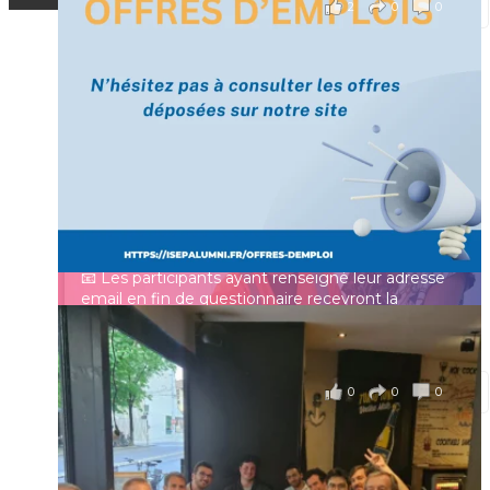
2
0
0
Voir sur Facebook
·
Partager
[Enquête IESF 2026] Top départ 🚀
Prénom
👩‍🎓 Ingénieurs diplômés, vous avez jusqu’au 31
mai pour participer et faire entendre votre voix !
Identifiant ou e-mail
Depuis plus de 60 ans, cette enquête vise à établir
un panorama complet de la situation socio-
professionnelle des ingénieurs et scientifiques
Mot de passe
français.
📧 Les participants ayant renseigné leur adresse
email en fin de questionnaire recevront la
synthèse des résultats
...
Voir plus
Se souvenir de moi
il y a 4 mois
0
0
0
Voir sur Facebook
·
Partager
Connexion