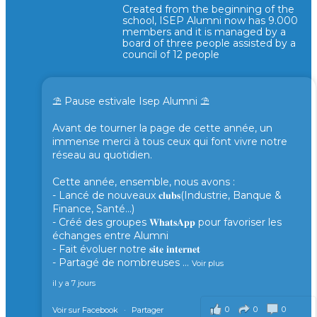
Created from the beginning of the
school, ISEP Alumni now has 9.000
members and it is managed by a
board of three people assisted by a
council of 12 people
⛱️ Pause estivale Isep Alumni ⛱️
Avant de tourner la page de cette année, un
immense merci à tous ceux qui font vivre notre
réseau au quotidien.
Cette année, ensemble, nous avons :
- Lancé de nouveaux 𝐜𝐥𝐮𝐛𝐬(Industrie, Banque &
Finance, Santé...)
- Créé des groupes 𝐖𝐡𝐚𝐭𝐬𝐀𝐩𝐩 pour favoriser les
échanges entre Alumni
- Fait évoluer notre 𝐬𝐢𝐭𝐞 𝐢𝐧𝐭𝐞𝐫𝐧𝐞𝐭
- Partagé de nombreuses
...
Voir plus
il y a 7 jours
0
0
0
Voir sur Facebook
·
Partager