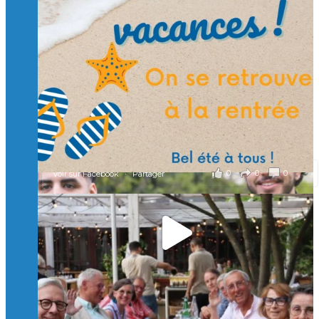
🙏 Soutenez l’Isep via la taxe d’apprentissage 2026
et contribuons ensemble à former les générations
d’ingénieurs de demain. 🙏
Merci à tous !
🎯 Taxe d’apprentissage 2026 : avec l'Isep, investissez pour
un numérique au service de l'humain !
À l’Isep, nous formons des ingénieurs, des bachelors, des
Mastères Spécialisés, qui allient excellence technologique et
valeurs humaines, au cœur de notre pro
...
Voir plus
il y a 2 mois
0
0
0
Voir sur Facebook
·
Partager
🚀Afterwork à Genève 🚀
🥳 Le 22 avril dernier, 14 Alumni vivant / travaillant
en Suisse ont partagé un moment convivial de
retrouvailles et d'échanges !
Merci à tous pour votre présence et à Alexandre