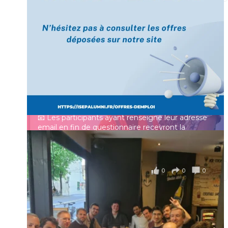
[Enquête IESF 2026] Top départ 🚀
Prénom
👩‍🎓 Ingénieurs diplômés, vous avez jusqu’au 31
mai pour participer et faire entendre votre voix !
Identifiant ou e-mail
Depuis plus de 60 ans, cette enquête vise à établir
un panorama complet de la situation socio-
professionnelle des ingénieurs et scientifiques
Mot de passe
français.
📧 Les participants ayant renseigné leur adresse
email en fin de questionnaire recevront la
synthèse des résultats
...
Voir plus
Se souvenir de moi
il y a 4 mois
0
0
0
Voir sur Facebook
·
Partager
Connexion