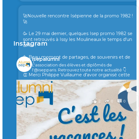
🚀Nouvelle rencontre Isépienne de la promo 1982 !
🚀
🥳 Le 29 mai dernier, quelques Isep promo 1982 se
sont retrouvés à Issy les Moulineaux le temps d'un
Instagram
diner !
🥳 Beau moment de partages, de souvenirs et de
isepalumni
rires !
L'association des élèves et diplômés de
l'@isepparis.
Retrouvez toute notre actualité 👇
👏 Merci Philippe Vuillaume d'avoir organisé cette
rencontre !
il y a 2 mois
2
0
0
Voir sur Facebook
·
Partager
🙏 Soutenez l’Isep via la taxe d’apprentissage 2026
et contribuons ensemble à former les générations
d’ingénieurs de demain. 🙏