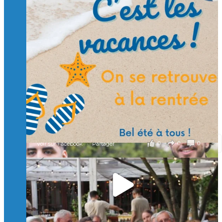
Suivre sur Instagram
Charger plus
🙏 Soutenez l’Isep via la taxe d’apprentissage 2026
et contribuons ensemble à former les générations
d’ingénieurs de demain. 🙏
Merci à tous !
🎯 Taxe d’apprentissage 2026 : avec l'Isep, investissez pour
un numérique au service de l'humain !
À l’Isep, nous formons des ingénieurs, des bachelors, des
Mastères Spécialisés, qui allient excellence technologique et
valeurs humaines, au cœur de notre pro
...
Voir plus
il y a 2 mois
0
0
0
Voir sur Facebook
·
Partager
🚀Afterwork à Genève 🚀
🥳 Le 22 avril dernier, 14 Alumni vivant / travaillant
en Suisse ont partagé un moment convivial de
retrouvailles et d'échanges !