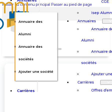
Annuaires
CGE
Passer au contenu principal
Passer au pied de page
Isep Alumn
Annuaires
Annuaire des
Annuaire d
Alumni
Alumni
Rechercher sur le site
Annuaire des
Annuaire d
Rechercher
sociétés
sociétés
Ajouter une société
×
Ajouter une
0
Carrières
Offres d’em
Carrières
Panier
Panier
Boutique
Boutique
Stages / Alterna
Se
Se
Votre panier est vide.
Connecter
Connecter