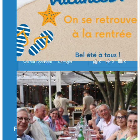
Merci à tous !
🎯 Taxe d’apprentissage 2026 : avec l'Isep, investissez pour
un numérique au service de l'humain !
À l’Isep, nous formons des ingénieurs, des bachelors, des
Mastères Spécialisés, qui allient excellence technologique et
valeurs humaines, au cœur de notre pro
...
Voir plus
il y a 2 mois
0
0
0
Voir sur Facebook
·
Partager
🚀Afterwork à Genève 🚀
🥳 Le 22 avril dernier, 14 Alumni vivant / travaillant
en Suisse ont partagé un moment convivial de
retrouvailles et d'échanges !
Merci à tous pour votre présence et à Alexandre
CHEA pour l'organisation !
Facebook
il y a 3 mois