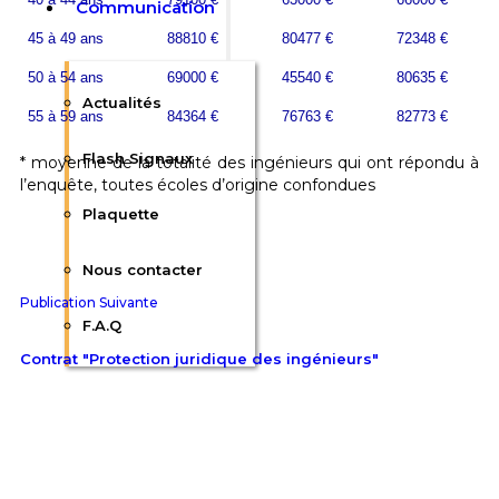
Communication
45 à 49 ans
88810 €
80477 €
72348 €
50 à 54 ans
69000 €
45540 €
80635 €
Actualités
55 à 59 ans
84364 €
76763 €
82773 €
Flash Signaux
* moyenne de la totalité des ingénieurs qui ont répondu à
l’enquête, toutes écoles d’origine confondues
Plaquette
Nous contacter
Publication Suivante
F.A.Q
Contrat "Protection juridique des ingénieurs"