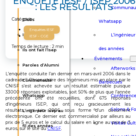
ENQUÊTE IESF / ISEP 2006
: LES RÉSULTATS
Communau
Catégorie :
Clubs
Whatsapp
Enquêtes IESF
L’ingénieur 
Interviews
IESF - CGE
Temps de lecture : 2 min
des années
Ils ont fait l’Isep
Événements
Paroles d’Alumni
Afterworks
L’enquête conduite l’an dernier en mars-avril 2006 dans le
cadre de l’ Observatoire des Ingénieurs mis en place par le
Communauté
Barbecues
CNISF s’est achevée sur un résultat estimable puisque
33000 réponses exploitables, soit 50% de plus que l’année
Conférenc
Whatsapp
précédente ont été recueillies, dont 675 réponses
d’ingénieurs ISEP, qui ont reçu gracieusement les
Salons & F
résultats, en juin 2006, sous forme d’un document
L’ingénieur Isep au
électronique. Ce dernier est commercialisé par ailleurs au
prix de 5 euros et le calcul du salaire en ligne au prix de 3
Visites Cult
fil des années
euros, sur le site du
CNISF
.