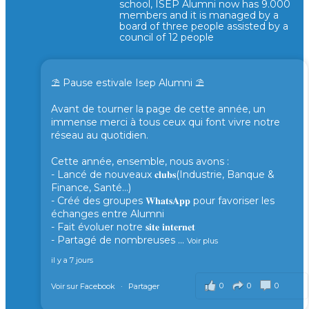
school, ISEP Alumni now has 9.000
members and it is managed by a
board of three people assisted by a
council of 12 people
⛱️ Pause estivale Isep Alumni ⛱️
Avant de tourner la page de cette année, un
immense merci à tous ceux qui font vivre notre
réseau au quotidien.
Cette année, ensemble, nous avons :
- Lancé de nouveaux 𝐜𝐥𝐮𝐛𝐬(Industrie, Banque &
Finance, Santé...)
- Créé des groupes 𝐖𝐡𝐚𝐭𝐬𝐀𝐩𝐩 pour favoriser les
échanges entre Alumni
- Fait évoluer notre 𝐬𝐢𝐭𝐞 𝐢𝐧𝐭𝐞𝐫𝐧𝐞𝐭
- Partagé de nombreuses
...
Voir plus
il y a 7 jours
0
0
0
Voir sur Facebook
·
Partager