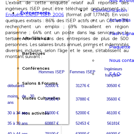
Nos activit
L’extrait de cette enquête relatif aux réponses des
ingénieurs ISEP peut être téléchargé gratuitement ici :
Communication
Événements
Enquête CNISF ISEP 2006
(format .pdf 1,17MØ). En voici
Actualités
quelques extraits : 86% des ISEP actifs ont un CDI et 3%
recherchent un emploi ; 69% travaillent en région
parisienne ; 64% ont un poste dans les services ou le
Flash Sign
tertiaire et 73% dans des entreprises de plus de 500
Afterworks &
personnes. Les salaires bruts annuel, primes et indemnités
Plaquette
diverses incluses, selon l’âge et le sexe, s’établissent au
Barbecues
montant suivant :
Nous conta
Conférences
Ingénieurs
Hommes ISEP
Femmes ISEP
F.A.Q
français *
Salons & Forums
d
ébutants
32000 €
31276 €
30500 €
moins de 30
Visites Culturelles
37500 €
37880 €
35600 €
ans
30 à 34 ans
Nos activités
55000 €
52000 €
46100 €
35 à 39 ans
60887 €
52453 €
56181€
40 à 44 ans
79100 €
63000 €
66000 €