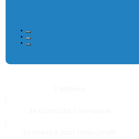
J'adhère
Je consulte l'annuaire
Je mets à jour mon profil