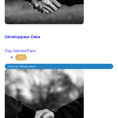
Développeur Data
Day Advisor
Paris
CDI
France, Temps plein