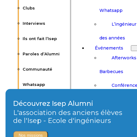
Communau
Clubs
Whatsapp
L’ingénieur 
Interviews
des années
Ils ont fait l’Isep
Événements
Paroles d’Alumni
Afterworks
Communauté
Barbecues
Conférenc
Whatsapp
Découvrez Isep Alumni
Salons & F
L'association des anciens élèves
L’ingénieur Isep au
de l'Isep - Ecole d'ingénieurs
Visites Cult
fil des années
Nos missions