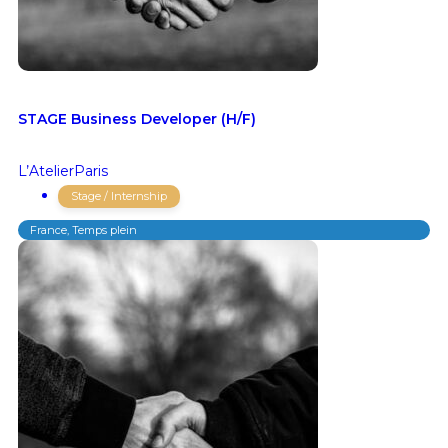
STAGE Business Developer (H/F)
L’Atelier
Paris
Stage / Internship
France, Temps plein