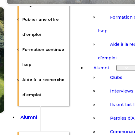
Offres d’emploi /
Publier une
d’emploi
Stages / Alternance
Formation 
Publier une offre
Isep
d’emploi
Aide à la r
Formation continue
d’emploi
Isep
Alumni
Clubs
Aide à la recherche
Interviews
d’emploi
Ils ont fait 
Alumni
Paroles d’