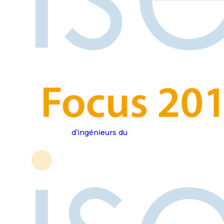
Statuts
Règlement
intérieur
Nos partenaires
Isep : Ecole
d’ingénieurs du
numérique
IESF : Ingénieurs
et Scientifiques de
France