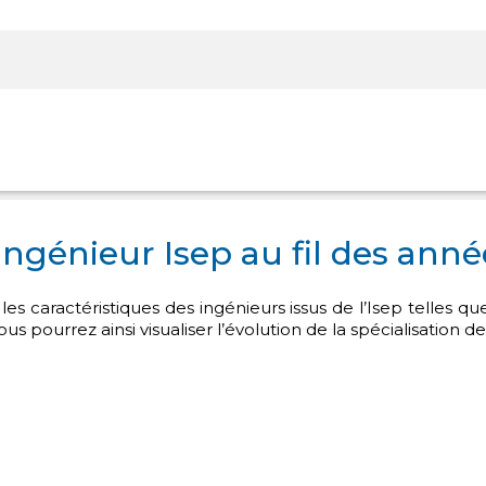
Rechercher sur le site
’ingénieur Isep au fil des anné
s caractéristiques des ingénieurs issus de l’Isep telles que l
 pourrez ainsi visualiser l’évolution de la spécialisation de
Panier
Panier
Boutique
Boutique
Se Connecter
Se Connecter