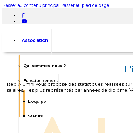
Passer au contenu principal
Passer au pied de page
Association
Qui sommes-nous ?
L
Rechercher
Fonctionnement
Isep Alumni vous propose des statistiques réalisées sur le
×
salaires… les plus représentés par années de diplôme. Vous
0
L’équipe
Statuts
Votre panier est vide.
Règlement intérieur