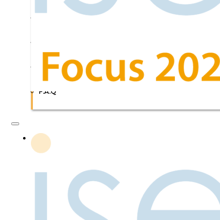
Flash Signaux
Plaquette
Nous contacter
F.A.Q
Association
Qui sommes-nous ?
Fonctionnement
L’équipe