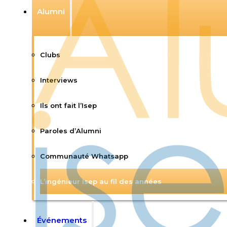
Alumni
Clubs
Interviews
Ils ont fait l’Isep
Paroles d’Alumni
Communauté Whatsapp
L’ingénieur Isep au fil des années
Événements