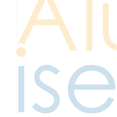
Nos partenaires
Isep : Ecole d’ingénieurs du numérique
IESF : Ingénieurs et Scientifiques de France
Publications IESF
Enquêtes IESF
CGE : Conférence des Grandes Ecoles
Publications CGE