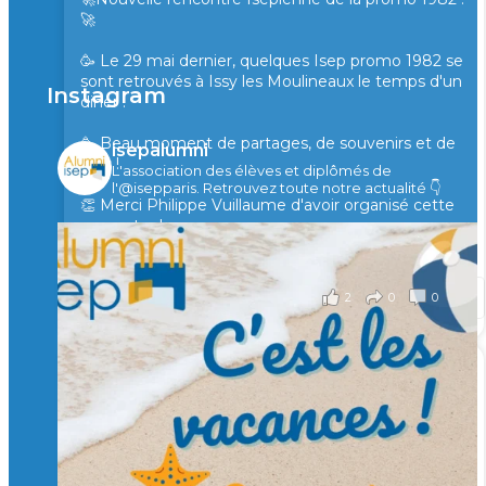
🚀
🥳 Le 29 mai dernier, quelques Isep promo 1982 se
sont retrouvés à Issy les Moulineaux le temps d'un
Instagram
diner !
🥳 Beau moment de partages, de souvenirs et de
isepalumni
rires !
L'association des élèves et diplômés de
l'@isepparis.
Retrouvez toute notre actualité 👇
👏 Merci Philippe Vuillaume d'avoir organisé cette
rencontre !
il y a 2 mois
2
0
0
Voir sur Facebook
·
Partager
🙏 Soutenez l’Isep via la taxe d’apprentissage 2026
et contribuons ensemble à former les générations
d’ingénieurs de demain. 🙏
Merci à tous !
🎯 Taxe d’apprentissage 2026 : avec l'Isep, investissez pour
un numérique au service de l'humain !