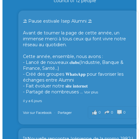
council of 12 people
⛱️ Pause estivale Isep Alumni ⛱️
Avant de tourner la page de cette année, un
immense merci à tous ceux qui font vivre notre
réseau au quotidien.
Cette année, ensemble, nous avons :
- Lancé de nouveaux 𝐜𝐥𝐮𝐛𝐬(Industrie, Banque &
Finance, Santé...)
- Créé des groupes 𝐖𝐡𝐚𝐭𝐬𝐀𝐩𝐩 pour favoriser les
échanges entre Alumni
- Fait évoluer notre 𝐬𝐢𝐭𝐞 𝐢𝐧𝐭𝐞𝐫𝐧𝐞𝐭
- Partagé de nombreuses
...
Voir plus
il y a 6 jours
0
0
0
Voir sur Facebook
·
Partager
🚀Nouvelle rencontre Isépienne de la promo 1982 !