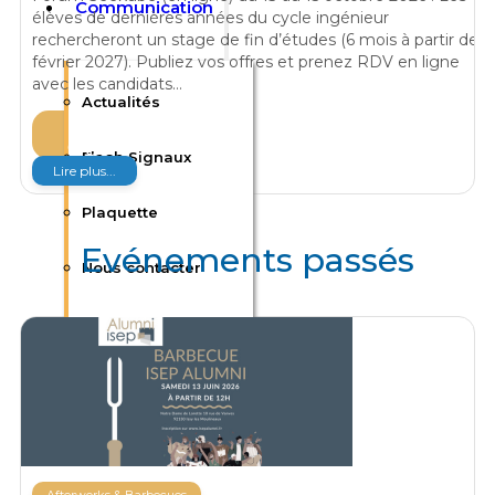
Communication
élèves de dernières années du cycle ingénieur
rechercheront un stage de fin d’études (6 mois à partir de
février 2027). Publiez vos offres et prenez RDV en ligne
avec les candidats…
Actualités
13
Oct
Flash Signaux
Lire plus...
Plaquette
Evénements passés
Nous contacter
F.A.Q