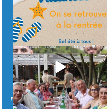
Merci à tous !
🎯 Taxe d’apprentissage 2026 : avec l'Isep, investissez pour
un numérique au service de l'humain !
À l’Isep, nous formons des ingénieurs, des bachelors, des
Mastères Spécialisés, qui allient excellence technologique et
valeurs humaines, au cœur de notre pro
...
Voir plus
il y a 2 mois
0
0
0
Voir sur Facebook
·
Partager
🚀Afterwork à Genève 🚀
🥳 Le 22 avril dernier, 14 Alumni vivant / travaillant
en Suisse ont partagé un moment convivial de
retrouvailles et d'échanges !
Merci à tous pour votre présence et à Alexandre
CHEA pour l'organisation !
Facebook
il y a 3 mois