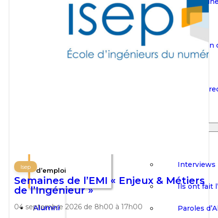
Offres d’emploi /
Publier une
d’emploi
Stages / Alternance
Formation 
Publier une offre
Isep
d’emploi
Aide à la r
Formation continue
d’emploi
Isep
Alumni
Clubs
Aide à la recherche
Interviews
Isep
d’emploi
Semaines de l’EMI « Enjeux & Métiers
Ils ont fait 
de l’Ingénieur »
04 septembre 2026 de 8h00 à 17h00
Alumni
Paroles d’