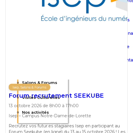
Nos activit
Communication
Événements
Actualités
Flash Sign
Afterworks &
Plaquette
Barbecues
Nous conta
Conférences
F.A.Q
Salons & Forums
Isep, Salons & Forums
Forum recrutement SEEKUBE
Visites Culturelles
13 octobre 2026 de 8h00 à 17h00
Nos activités
Isep – Campus Notre-Dame-de-Lorette
Recrutez vos futur.es stagiaires Isep en participant au
Forum Seekube (en ligne) du 13 au 15 octobre 2026 ! Les