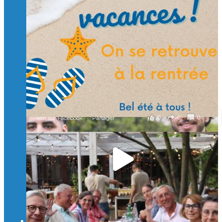
et contribuons ensemble à former les générations
d’ingénieurs de demain. 🙏
Merci à tous !
🎯 Taxe d’apprentissage 2026 : avec l'Isep, investissez pour
un numérique au service de l'humain !
À l’Isep, nous formons des ingénieurs, des bachelors, des
Mastères Spécialisés, qui allient excellence technologique et
valeurs humaines, au cœur de notre pro
...
Voir plus
il y a 2 mois
0
0
0
Voir sur Facebook
·
Partager
🚀Afterwork à Genève 🚀
🥳 Le 22 avril dernier, 14 Alumni vivant / travaillant
en Suisse ont partagé un moment convivial de
retrouvailles et d'échanges !
Merci à tous pour votre présence et à Alexandre
CHEA pour l'organisation !