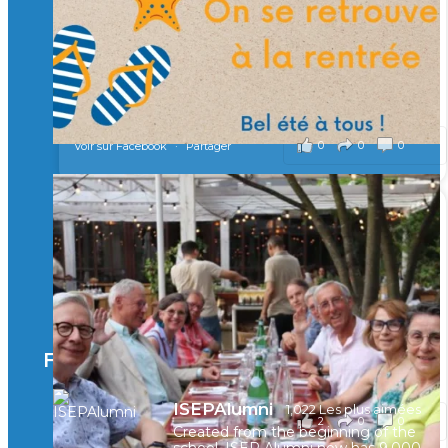
À l’Isep, nous formons des ingénieurs, des bachelors, des
Mastères Spécialisés, qui allient excellence technologique et
valeurs humaines, au cœur de notre pro
...
Voir plus
il y a 2 mois
0
0
0
Voir sur Facebook
·
Partager
🚀Afterwork à Genève 🚀
🥳 Le 22 avril dernier, 14 Alumni vivant / travaillant
en Suisse ont partagé un moment convivial de
retrouvailles et d'échanges !
Merci à tous pour votre présence et à Alexandre
CHEA pour l'organisation !
Facebook
il y a 3 mois
ISEPAlumni
1,022 Les plus aimées
2
0
0
Voir sur Facebook
·
Partager
Created from the beginning of the