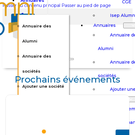
Annuaires
CGE
Passer au contenu principal
Passer au pied de page
Isep Alumn
Annuaires
Annuaire des
Annuaire d
Alumni
Alumni
Rechercher sur le site
Annuaire des
Annuaire d
Rechercher
sociétés
sociétés
Prochains événements
Ajouter une société
×
Ajouter une
0
Carrières
Offres d’em
Carrières
Panier
Panier
Boutique
Boutique
Stages / Alterna
Se
Se
Votre panier est vide.
Connecter
Connecter