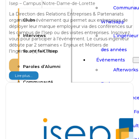
Isep – Campus Notre-Dame-de-Lorette
Communau
La Direction des Relations Entreprises & Partenariats
organise un événement qui permet aux entreprises de
Clubs
Whatsapp
déployer leur marque employeur via des conférences sur
les campus de l’Isep ou des visites entreprises. Inscrivez
L’ingénieur 
Interviews
vous pour participer à l’événement. Le cursus ingénieur
débute par 2 semaines « Enjeux et Métiers de
des années
l’Ingénieur(e) ». Cette…
Ils ont fait l’Isep
Événements
04
Paroles d’Alumni
Sep
Afterworks
Lire plus...
Communauté
Barbecues
Conférenc
Whatsapp
Salons & F
L’ingénieur Isep au
Visites Cult
fil des années