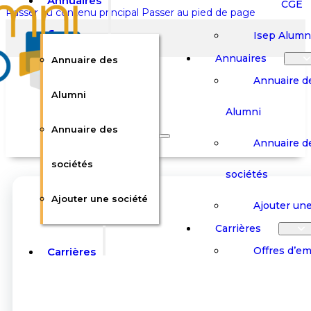
Annuaires
CGE
Passer au contenu principal
Passer au pied de page
Isep Alumn
Annuaires
Annuaire des
Annuaire d
Alumni
Alumni
Rechercher sur le site
Annuaire des
Annuaire d
Rechercher
sociétés
sociétés
Ajouter une société
×
Ajouter une
0
Carrières
Offres d’em
Carrières
Panier
Panier
Boutique
Boutique
Stages / Alterna
Se
Se
Votre panier est vide.
Connecter
Connecter