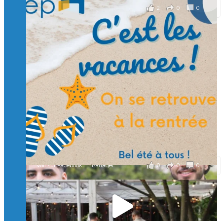
2
0
0
Voir sur Facebook
·
Partager
🙏 Soutenez l’Isep via la taxe d’apprentissage 2026
et contribuons ensemble à former les générations
d’ingénieurs de demain. 🙏
Merci à tous !
🎯 Taxe d’apprentissage 2026 : avec l'Isep, investissez pour
un numérique au service de l'humain !
À l’Isep, nous formons des ingénieurs, des bachelors, des
Mastères Spécialisés, qui allient excellence technologique et
valeurs humaines, au cœur de notre pro
...
Voir plus
il y a 2 mois
0
0
0
Voir sur Facebook
·
Partager
🚀Afterwork à Genève 🚀