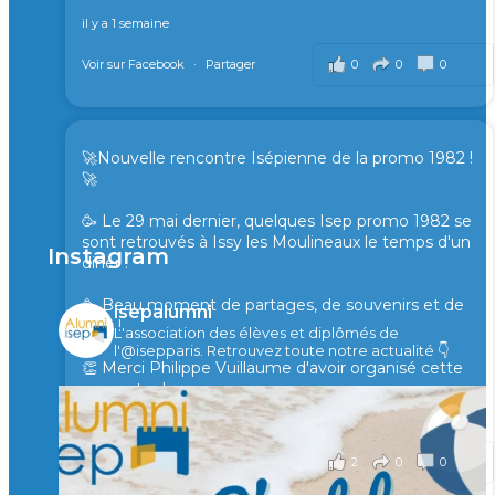
il y a 1 semaine
0
0
0
Voir sur Facebook
·
Partager
🚀Nouvelle rencontre Isépienne de la promo 1982 !
🚀
🥳 Le 29 mai dernier, quelques Isep promo 1982 se
sont retrouvés à Issy les Moulineaux le temps d'un
Instagram
diner !
🥳 Beau moment de partages, de souvenirs et de
isepalumni
rires !
L'association des élèves et diplômés de
l'@isepparis.
Retrouvez toute notre actualité 👇
👏 Merci Philippe Vuillaume d'avoir organisé cette
rencontre !
il y a 2 mois
2
0
0
Voir sur Facebook
·
Partager