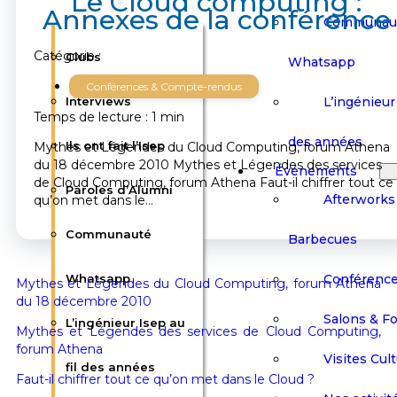
Le Cloud computing :
Annexes de la conférence
Communau
Catégorie :
Clubs
Whatsapp
Conférences & Compte-rendus
L’ingénieur 
Interviews
Temps de lecture : 1 min
des années
Ils ont fait l’Isep
Mythes et Légendes du Cloud Computing, forum Athena
du 18 décembre 2010 Mythes et Légendes des services
Événements
de Cloud Computing, forum Athena Faut-il chiffrer tout ce
Paroles d’Alumni
Afterworks
qu’on met dans le…
Communauté
Barbecues
Conférenc
Whatsapp
Mythes et Légendes du Cloud Computing, forum Athena
du 18 décembre 2010
Salons & F
L’ingénieur Isep au
Mythes et Légendes des services de Cloud Computing,
forum Athena
Visites Cult
fil des années
Faut-il chiffrer tout ce qu’on met dans le Cloud ?