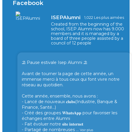
Facebook
ISEPAlumni
1,022 Les plus aimées
Created from the beginning of the
school, ISEP Alumni now has 9.000
members and it is managed by a
board of three people assisted by a
council of 12 people
⛱️ Pause estivale Isep Alumni ⛱️
Avant de tourner la page de cette année, un
immense merci à tous ceux qui font vivre notre
réseau au quotidien.
Cette année, ensemble, nous avons :
- Lancé de nouveaux 𝐜𝐥𝐮𝐛𝐬(Industrie, Banque &
Finance, Santé...)
- Créé des groupes 𝐖𝐡𝐚𝐭𝐬𝐀𝐩𝐩 pour favoriser les
échanges entre Alumni
- Fait évoluer notre 𝐬𝐢𝐭𝐞 𝐢𝐧𝐭𝐞𝐫𝐧𝐞𝐭
- Partagé de nombreuses
...
Voir plus