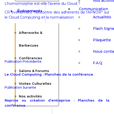
Nos activit
L’homomorphie est-elle l’avenir du Cloud ?
Communication
Événements
CR évènement “rencontre des adhérents de l’AFNOR” sur
Actualités
le Cloud Computing et la normalisation
Flash Sign
Afterworks &
Plaquette
Barbecues
Nous conta
Conférences
Publication Précédente
F.A.Q
Salons & Forums
Le Cloud Computing : Planches de la conférence
Visites Culturelles
Publication Suivante
Nos activités
Reprise ou création d’entreprise : Planches de la
conférence