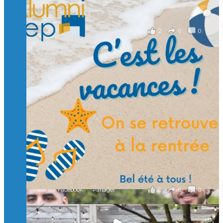
il y a 2 mois
2
0
0
Voir sur Facebook
·
Partager
Suivre sur Instagram
Charger plus
🙏 Soutenez l’Isep via la taxe d’apprentissage 2026
et contribuons ensemble à former les générations
d’ingénieurs de demain. 🙏
Merci à tous !
🎯 Taxe d’apprentissage 2026 : avec l'Isep, investissez pour
un numérique au service de l'humain !
À l’Isep, nous formons des ingénieurs, des bachelors, des
Mastères Spécialisés, qui allient excellence technologique et
valeurs humaines, au cœur de notre pro
...
Voir plus
il y a 2 mois
0
0
0
Voir sur Facebook
·
Partager