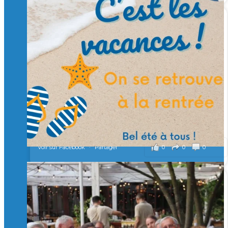
🙏 Soutenez l’Isep via la taxe d’apprentissage 2026
et contribuons ensemble à former les générations
d’ingénieurs de demain. 🙏
Merci à tous !
🎯 Taxe d’apprentissage 2026 : avec l'Isep, investissez pour
un numérique au service de l'humain !
À l’Isep, nous formons des ingénieurs, des bachelors, des
Mastères Spécialisés, qui allient excellence technologique et
valeurs humaines, au cœur de notre pro
...
Voir plus
il y a 2 mois
0
0
0
Voir sur Facebook
·
Partager
🚀Afterwork à Genève 🚀
🥳 Le 22 avril dernier, 14 Alumni vivant / travaillant
en Suisse ont partagé un moment convivial de
retrouvailles et d'échanges !