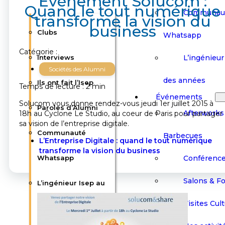
Evénement Solucom :
Quand le tout numérique
Communau
transforme la vision du
business
Clubs
Whatsapp
Catégorie :
L’ingénieur 
Interviews
Sociétés des Alumni
des années
Ils ont fait l’Isep
Temps de lecture : 2 min
Événements
Solucom vous donne rendez-vous jeudi 1er juillet 2015 à
Paroles d’Alumni
Afterworks
18h au Cyclone Le Studio, au coeur de Paris pour partager
sa vision de l’entreprise digitale.
Communauté
Barbecues
L’Entreprise Digitale : quand le tout numérique
transforme la vision du business
Conférenc
Whatsapp
Salons & F
L’ingénieur Isep au
Visites Cult
fil des années