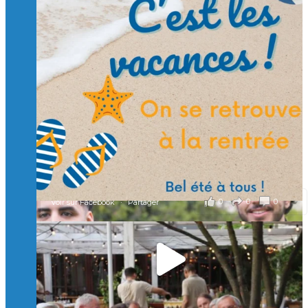
🙏 Soutenez l’Isep via la taxe d’apprentissage 2026
et contribuons ensemble à former les générations
d’ingénieurs de demain. 🙏
Merci à tous !
🎯 Taxe d’apprentissage 2026 : avec l'Isep, investissez pour
un numérique au service de l'humain !
À l’Isep, nous formons des ingénieurs, des bachelors, des
Mastères Spécialisés, qui allient excellence technologique et
valeurs humaines, au cœur de notre pro
...
Voir plus
il y a 2 mois
0
0
0
Voir sur Facebook
·
Partager
🚀Afterwork à Genève 🚀
🥳 Le 22 avril dernier, 14 Alumni vivant / travaillant
en Suisse ont partagé un moment convivial de
retrouvailles et d'échanges !