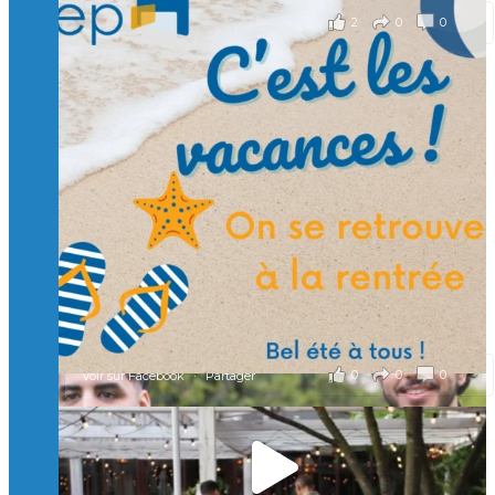
2
0
0
Voir sur Facebook
·
Partager
Suivre sur Instagram
Charger plus
🙏 Soutenez l’Isep via la taxe d’apprentissage 2026
et contribuons ensemble à former les générations
d’ingénieurs de demain. 🙏
Merci à tous !
🎯 Taxe d’apprentissage 2026 : avec l'Isep, investissez pour
un numérique au service de l'humain !
À l’Isep, nous formons des ingénieurs, des bachelors, des
Mastères Spécialisés, qui allient excellence technologique et
valeurs humaines, au cœur de notre pro
...
Voir plus
il y a 2 mois
0
0
0
Voir sur Facebook
·
Partager
🚀Afterwork à Genève 🚀