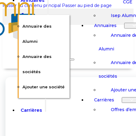
Annuaires
CGE
Passer au contenu principal
Passer au pied de page
Isep Alumn
Annuaires
Annuaire des
Annuaire d
Alumni
Alumni
Rechercher sur le site
Annuaire des
Annuaire d
Rechercher
sociétés
sociétés
Ajouter une société
×
Ajouter une
0
Carrières
Offres d’em
Carrières
Panier
Panier
Boutique
Boutique
Stages / Alterna
Se
Se
Votre panier est vide.
Connecter
Connecter