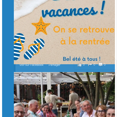
🙏 Soutenez l’Isep via la taxe d’apprentissage 2026
et contribuons ensemble à former les générations
d’ingénieurs de demain. 🙏
Merci à tous !
🎯 Taxe d’apprentissage 2026 : avec l'Isep, investissez pour
un numérique au service de l'humain !
À l’Isep, nous formons des ingénieurs, des bachelors, des
Mastères Spécialisés, qui allient excellence technologique et
valeurs humaines, au cœur de notre pro
...
Voir plus
il y a 2 mois
0
0
0
Voir sur Facebook
·
Partager
🚀Afterwork à Genève 🚀
🥳 Le 22 avril dernier, 14 Alumni vivant / travaillant
en Suisse ont partagé un moment convivial de
retrouvailles et d'échanges !
Merci à tous pour votre présence et à Alexandre