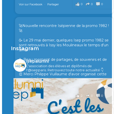
0
0
0
Voir sur Facebook
·
Partager
🚀Nouvelle rencontre Isépienne de la promo 1982 !
🚀
🥳 Le 29 mai dernier, quelques Isep promo 1982 se
sont retrouvés à Issy les Moulineaux le temps d'un
Instagram
diner !
🥳 Beau moment de partages, de souvenirs et de
isepalumni
rires !
L'association des élèves et diplômés de
l'@isepparis.
Retrouvez toute notre actualité 👇
👏 Merci Philippe Vuillaume d'avoir organisé cette
rencontre !
il y a 2 mois
2
0
0
Voir sur Facebook
·
Partager