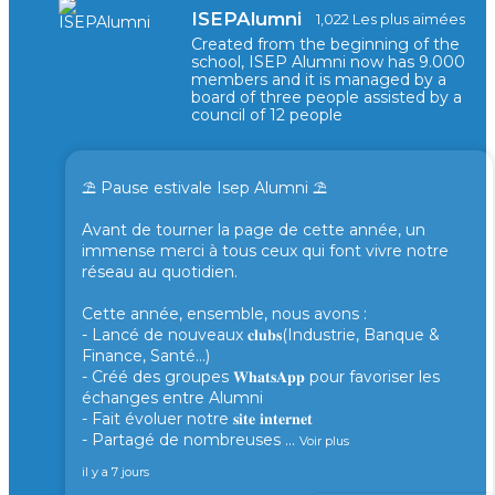
ISEPAlumni
1,022 Les plus aimées
Created from the beginning of the
school, ISEP Alumni now has 9.000
members and it is managed by a
board of three people assisted by a
council of 12 people
⛱️ Pause estivale Isep Alumni ⛱️
Avant de tourner la page de cette année, un
immense merci à tous ceux qui font vivre notre
réseau au quotidien.
Cette année, ensemble, nous avons :
- Lancé de nouveaux 𝐜𝐥𝐮𝐛𝐬(Industrie, Banque &
Finance, Santé...)
- Créé des groupes 𝐖𝐡𝐚𝐭𝐬𝐀𝐩𝐩 pour favoriser les
échanges entre Alumni
- Fait évoluer notre 𝐬𝐢𝐭𝐞 𝐢𝐧𝐭𝐞𝐫𝐧𝐞𝐭
- Partagé de nombreuses
...
Voir plus
il y a 7 jours