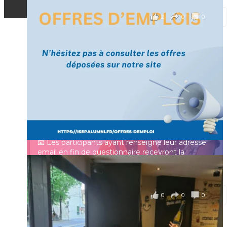
2
0
0
Voir sur Facebook
·
Partager
[Enquête IESF 2026] Top départ 🚀
Prénom
👩‍🎓 Ingénieurs diplômés, vous avez jusqu’au 31
mai pour participer et faire entendre votre voix !
Identifiant ou e-mail
Depuis plus de 60 ans, cette enquête vise à établir
un panorama complet de la situation socio-
professionnelle des ingénieurs et scientifiques
Mot de passe
français.
📧 Les participants ayant renseigné leur adresse
email en fin de questionnaire recevront la
synthèse des résultats
...
Voir plus
Se souvenir de moi
il y a 4 mois
0
0
0
Voir sur Facebook
·
Partager
Connexion