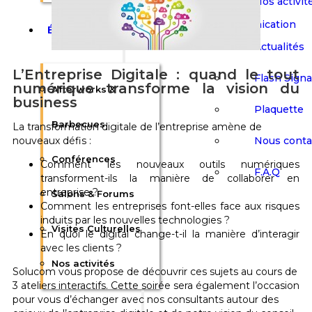
Nos activit
Communication
Événements
Actualités
L’Entreprise Digitale :
quand le tout
Flash Sign
numérique transforme la vision du
Afterworks &
business
Plaquette
Barbecues
La transformation digitale de l’entreprise amène de
Nous conta
nouveaux défis :
Conférences
Comment les nouveaux outils numériques
F.A.Q
transforment-ils la manière de collaborer en
entreprise ?
Salons & Forums
Comment les entreprises font-elles face aux risques
induits par les nouvelles technologies ?
Visites Culturelles
En quoi le digital change-t-il la manière d’interagir
avec les clients ?
Nos activités
Solucom vous propose de découvrir ces sujets au cours de
3 ateliers interactifs. Cette soirée sera également l’occasion
pour vous d’échanger avec nos consultants autour des