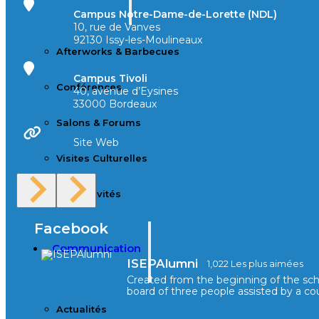
Campus Notre-Dame-de-Lorette (NDL)
10, rue de Vanves
92130 Issy-les-Moulineaux
Afterworks & Barbecues
Campus Tivoli
Conférences
40, avenue d’Eysines
33000 Bordeaux
Salons & Forums
Site Web
Visites Culturelles
Nos activités
Facebook
Communication
ISEPAlumni
1,022 Les plus aimées
Created from the beginning of the sc
board of three people assisted by a cou
Actualités