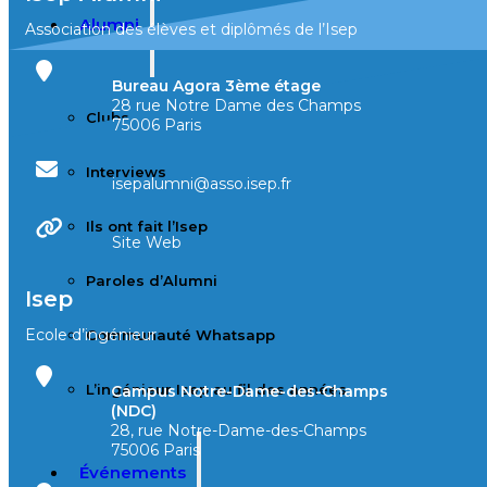
Alumni
Association des élèves et diplômés de l’Isep
Bureau Agora 3ème étage
28 rue Notre Dame des Champs
Clubs
75006 Paris
Interviews
isepalumni@asso.isep.fr
Ils ont fait l’Isep
Site Web
Paroles d’Alumni
Isep
Ecole d’ingénieur
Communauté Whatsapp
L’ingénieur Isep au fil des années
Campus Notre-Dame-des-Champs
(NDC)
28, rue Notre-Dame-des-Champs
75006 Paris
Événements