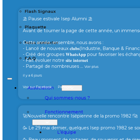
Flash Signaux
⛱️ Pause estivale Isep Alumni ⛱️
Plaquette
Avant de tourner la page de cette année, un immense 
Cette année, ensemble, nous avons :
Nous contacter
- Lancé de nouveaux 𝐜𝐥𝐮𝐛𝐬(Industrie, Banque & Finance
- Créé des groupes 𝐖𝐡𝐚𝐭𝐬𝐀𝐩𝐩 pour favoriser les éc
F.A.Q
- Fait évoluer notre 𝐬𝐢𝐭𝐞 𝐢𝐧𝐭𝐞𝐫𝐧𝐞𝐭
- Partagé de nombreuses
...
Voir plus
il y a 6 jours
Voir sur Facebook
·
Partager
Association
Qui sommes-nous ?
Fonctionnement
🚀Nouvelle rencontre Isépienne de la promo 1982 !🚀
🥳 Le 29 mai dernier, quelques Isep promo 1982 se son
L’équipe
🥳 Beau moment de partages, de souvenirs et de rires