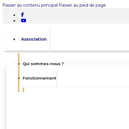
Passer au contenu principal
Passer au pied de page
Association
Qui sommes-nous ?
Rechercher
Fonctionnement
×
0
L’équipe
Statuts
Votre panier est vide.
Règlement intérieur