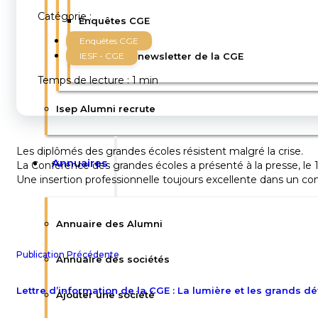
Catégorie :
Enquêtes CGE
Enquêtes CGE
CGE360 : la newsletter de la CGE
IESF - CGE
Temps de lecture : 1 min
Isep Alumni recrute
Les diplômés des grandes écoles résistent malgré la crise.
Annuaires
La Conférence des grandes écoles a présenté à la presse, le 1
Une insertion professionnelle toujours excellente dans un 
Annuaire des Alumni
Publication Précédente
Annuaire des sociétés
Lettre d’information de la CGE : La lumière et les grands d
Ajouter une société