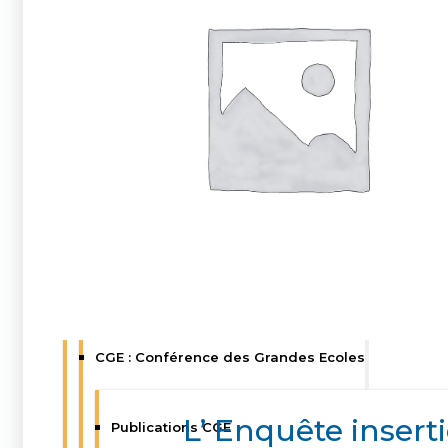
Nos partenaires
Isep : Ecole d’ingénieurs du numérique
IESF : Ingénieurs et Scientifiques de France
Publications IESF
Enquêtes IESF
CGE : Conférence des Grandes Ecoles
L’ Enquête insert
Publications CGE