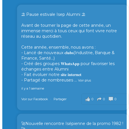
⛱️ Pause estivale Isep Alumni ⛱️
Avant de tourner la page de cette année, un
immense merci à tous ceux qui font vivre notre
réseau au quotidien.
Cette année, ensemble, nous avons :
- Lancé de nouveaux 𝐜𝐥𝐮𝐛𝐬(Industrie, Banque &
Finance, Santé...)
- Créé des groupes 𝐖𝐡𝐚𝐭𝐬𝐀𝐩𝐩 pour favoriser les
échanges entre Alumni
- Fait évoluer notre 𝐬𝐢𝐭𝐞 𝐢𝐧𝐭𝐞𝐫𝐧𝐞𝐭
- Partagé de nombreuses
...
Voir plus
il y a 1 semaine
0
0
0
Voir sur Facebook
·
Partager
🚀Nouvelle rencontre Isépienne de la promo 1982 !
🚀