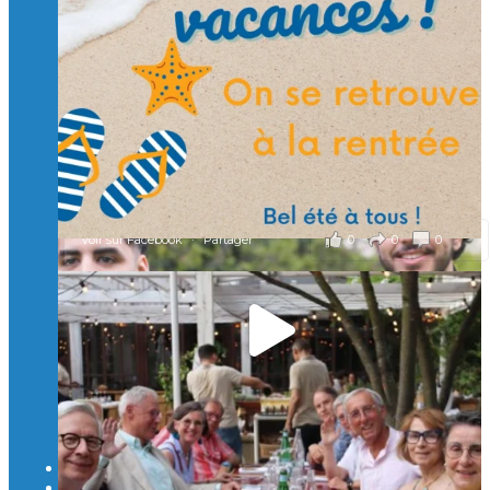
d’ingénieurs de demain. 🙏
Merci à tous !
🎯 Taxe d’apprentissage 2026 : avec l'Isep, investissez pour
un numérique au service de l'humain !
À l’Isep, nous formons des ingénieurs, des bachelors, des
Mastères Spécialisés, qui allient excellence technologique et
valeurs humaines, au cœur de notre pro
...
Voir plus
il y a 2 mois
0
0
0
Voir sur Facebook
·
Partager
🚀Afterwork à Genève 🚀
🥳 Le 22 avril dernier, 14 Alumni vivant / travaillant
en Suisse ont partagé un moment convivial de
retrouvailles et d'échanges !
Merci à tous pour votre présence et à Alexandre
CHEA pour l'organisation !