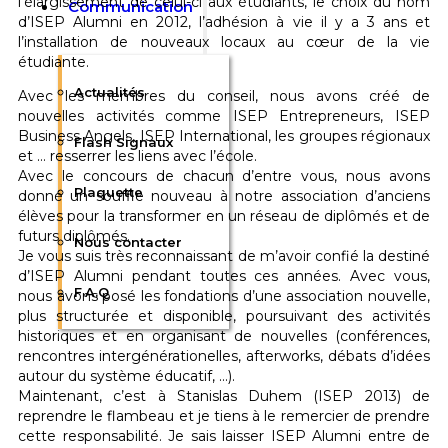
l’élargissement de celui-ci aux étudiants, le choix du nom
Communication
d’ISEP Alumni en 2012, l’adhésion à vie il y a 3 ans et
l’installation de nouveaux locaux au cœur de la vie
étudiante.
Actualités
Avec les membres du conseil, nous avons créé de
nouvelles activités comme ISEP Entrepreneurs, ISEP
Business Angels, ISEP International, les groupes régionaux
Flash Signaux
et … resserrer les liens avec l’école.
Avec le concours de chacun d’entre vous, nous avons
Plaquette
donné un souffle nouveau à notre association d’anciens
élèves pour la transformer en un réseau de diplômés et de
futurs diplômés.
Nous contacter
Je vous suis très reconnaissant de m’avoir confié la destiné
d’ISEP Alumni pendant toutes ces années. Avec vous,
F.A.Q
nous avons posé les fondations d’une association nouvelle,
plus structurée et disponible, poursuivant des activités
historiques et en organisant de nouvelles (conférences,
rencontres intergénérationelles, afterworks, débats d’idées
autour du système éducatif, …).
Maintenant, c’est à Stanislas Duhem (ISEP 2013) de
reprendre le flambeau et je tiens à le remercier de prendre
cette responsabilité. Je sais laisser ISEP Alumni entre de