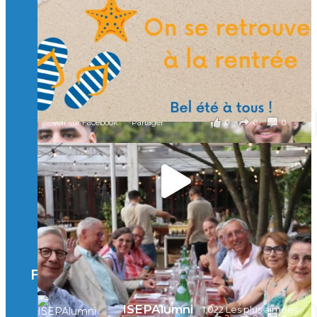
🎯 Taxe d’apprentissage 2026 : avec l'Isep, investissez pour
un numérique au service de l'humain !
À l’Isep, nous formons des ingénieurs, des bachelors, des
Mastères Spécialisés, qui allient excellence technologique et
valeurs humaines, au cœur de notre pro
...
Voir plus
il y a 2 mois
0
0
0
Voir sur Facebook
·
Partager
🚀Afterwork à Genève 🚀
🥳 Le 22 avril dernier, 14 Alumni vivant / travaillant
en Suisse ont partagé un moment convivial de
retrouvailles et d'échanges !
Merci à tous pour votre présence et à Alexandre
CHEA pour l'organisation !
Facebook
il y a 3 mois
ISEPAlumni
1,022 Les plus aimées