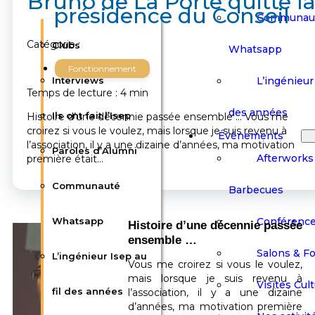
Bruno de La Porte quitte l
présidence du Conseil
Communau
Catégorie :
Clubs
Whatsapp
Fonctionnement
L’ingénieur 
Interviews
Temps de lecture : 4 min
des années
Ils ont fait l’Isep
Histoire d’une décennie passée ensemble … Vous me
croirez si vous le voulez, mais lorsque je suis revenu à
Événements
l’association, il y a une dizaine d’années, ma motivation
Paroles d’Alumni
Afterworks
première était…
Communauté
Barbecues
Conférenc
Whatsapp
Histoire d’une décennie passée
ensemble …
Salons & F
L’ingénieur Isep au
Vous me croirez si vous le voulez,
mais lorsque je suis revenu à
Visites Cult
fil des années
l’association, il y a une dizaine
d’années, ma motivation première