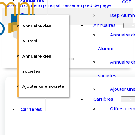
Annuaires
CGE
Passer au contenu principal
Passer au pied de page
Isep Alumn
Annuaires
Annuaire des
Annuaire d
Alumni
Alumni
Rechercher sur le site
Annuaire des
Annuaire d
Rechercher
sociétés
sociétés
Ajouter une société
×
Ajouter une
0
Carrières
Offres d’em
Carrières
Panier
Panier
Boutique
Boutique
Stages / Alterna
Se
Se
Votre panier est vide.
Connecter
Connecter