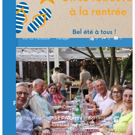
À l’Isep, nous formons des ingénieurs, des bachelors, des
Mastères Spécialisés, qui allient excellence technologique et
valeurs humaines, au cœur de notre pro
...
Voir plus
il y a 2 mois
0
0
0
Voir sur Facebook
·
Partager
🚀Afterwork à Genève 🚀
🥳 Le 22 avril dernier, 14 Alumni vivant / travaillant
en Suisse ont partagé un moment convivial de
retrouvailles et d'échanges !
Merci à tous pour votre présence et à Alexandre
CHEA pour l'organisation !
Facebook
il y a 3 mois
ISEPAlumni
1,022 Les plus aimées
2
0
0
Voir sur Facebook
·
Partager
Created from the beginning of the
school, ISEP Alumni now has 9.000
members and it is managed by a