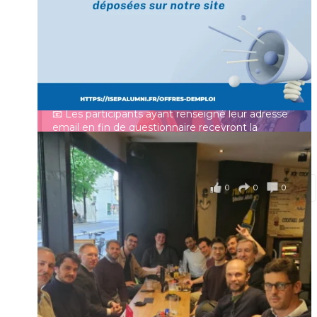
👩‍🎓 Ingénieurs diplômés, vous avez jusqu’au 31
mai pour participer et faire entendre votre voix !
Identifiant ou e-mail
Depuis plus de 60 ans, cette enquête vise à établir
un panorama complet de la situation socio-
professionnelle des ingénieurs et scientifiques
Mot de passe
français.
📧 Les participants ayant renseigné leur adresse
email en fin de questionnaire recevront la
synthèse des résultats
...
Voir plus
Se souvenir de moi
il y a 4 mois
0
0
0
Voir sur Facebook
·
Partager
Connexion
Identifiant oublié ?
Mot de passe