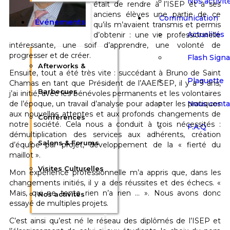
Nos activit
était de rendre à l’ISEP et à ses
anciens élèves une partie de ce
Communication
Événements
qu’ils m’avaient transmis et permis
Actualités
d’obtenir : une vie professionnelle
intéressante, une soif d’apprendre, une volonté de
progresser et de créer.
Flash Sign
Afterworks &
Ensuite, tout a été très vite : succédant à Bruno de Saint
Plaquette
Chamas en tant que Président de l’AAEISEP, il y a 9 ans,
Barbecues
j’ai initié, avec les bénévoles permanents et les volontaires
Nous conta
de l’époque, un travail d’analyse pour adapter les pratiques
aux nouvelles attentes et aux profonds changements de
Conférences
notre société. Cela nous a conduit à trois nécessités :
F.A.Q
démultiplication des services aux adhérents, création
Salons & Forums
d’équipe par projet, développement de la « fierté du
maillot ».
Visites Culturelles
Mon expérience professionnelle m’a appris que, dans les
changements initiés, il y a des réussites et des échecs. «
Mais, qui ne tente rien n’a rien … ». Nous avons donc
Nos activités
essayé de multiples projets.
C’est ainsi qu’est né le réseau des diplômés de l’ISEP et