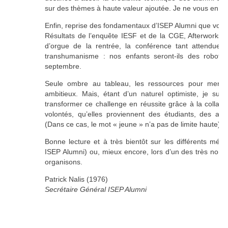
Communication
sur des thèmes à haute valeur ajoutée. Je ne vous en dit pa
Enfin, reprise des fondamentaux d’ISEP Alumni que vous p
Résultats de l’enquête IESF et de la CGE, Afterworks,
d’orgue de la rentrée, la conférence tant attendue
Actualités
transhumanisme : nos enfants seront-ils des robots
septembre.
Flash Signaux
Seule ombre au tableau, les ressources pour mener 
ambitieux. Mais, étant d’un naturel optimiste, je su
Plaquette
transformer ce challenge en réussite grâce à la collab
volontés, qu’elles proviennent des étudiants, des acti
Nous contacter
(Dans ce cas, le mot « jeune » n’a pas de limite haute).
Bonne lecture et à très bientôt sur les différents média
F.A.Q
ISEP Alumni) ou, mieux encore, lors d’un des très no
organisons.
Patrick Nalis (1976)
Secrétaire Général ISEP Alumni