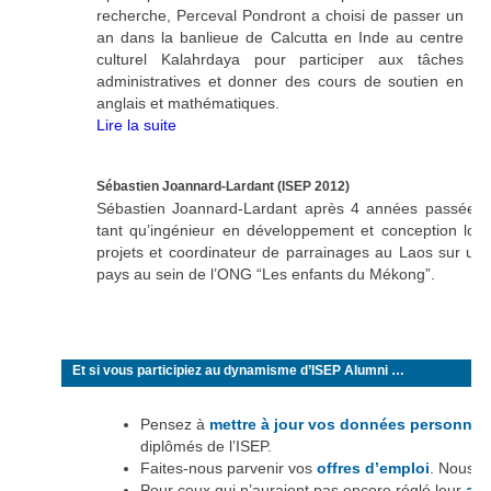
recherche, Perceval Pondront a choisi de passer un
an dans la banlieue de Calcutta en Inde au centre
culturel Kalahrdaya pour participer aux tâches
administratives et donner des cours de soutien en
anglais et mathématiques.
Lire la suite
Sébastien Joannard-Lardant (ISEP 2012)
Sébastien Joannard-Lardant après 4 années passées 
tant qu’ingénieur en développement et conception logi
projets et coordinateur de parrainages au Laos sur une
pays au sein de l’ONG “Les enfants du Mékong”.
Et si vous participiez au dynamisme d’ISEP Alumni …
Pensez à
mettre à jour vos données personnel
diplômés de l’ISEP.
Faites-nous parvenir vos
offres d’emploi
. Nous le
Pour ceux qui n’auraient pas encore réglé leur
adh