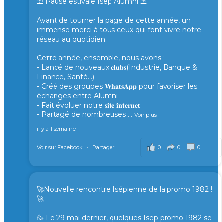
⛱️ Pause estivale Isep Alumni ⛱️
Avant de tourner la page de cette année, un
immense merci à tous ceux qui font vivre notre
réseau au quotidien.
Cette année, ensemble, nous avons :
- Lancé de nouveaux 𝐜𝐥𝐮𝐛𝐬(Industrie, Banque &
Finance, Santé...)
- Créé des groupes 𝐖𝐡𝐚𝐭𝐬𝐀𝐩𝐩 pour favoriser les
échanges entre Alumni
- Fait évoluer notre 𝐬𝐢𝐭𝐞 𝐢𝐧𝐭𝐞𝐫𝐧𝐞𝐭
- Partagé de nombreuses
...
Voir plus
il y a 1 semaine
0
0
0
Voir sur Facebook
·
Partager
🚀Nouvelle rencontre Isépienne de la promo 1982 !
🚀
🥳 Le 29 mai dernier, quelques Isep promo 1982 se