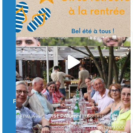
À l’Isep, nous formons des ingénieurs, des bachelors, des
Mastères Spécialisés, qui allient excellence technologique et
valeurs humaines, au cœur de notre pro
...
Voir plus
il y a 2 mois
0
0
0
Voir sur Facebook
·
Partager
🚀Afterwork à Genève 🚀
🥳 Le 22 avril dernier, 14 Alumni vivant / travaillant
en Suisse ont partagé un moment convivial de
retrouvailles et d'échanges !
Merci à tous pour votre présence et à Alexandre
CHEA pour l'organisation !
Facebook
il y a 3 mois
ISEPAlumni
1,022 Les plus aimées
2
0
0
Voir sur Facebook
·
Partager
Created from the beginning of the
school, ISEP Alumni now has 9.000
members and it is managed by a