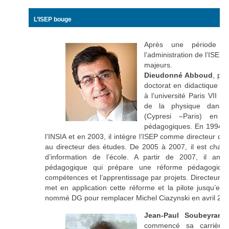
L’ISEP bouge
Après une période d
l’administration de l’ISEP
majeurs.
Dieudonné Abboud
, ph
doctorat en didactique e
à l’université Paris VII 
de la physique dans l
(Cypresi –Paris) en a
pédagogiques. En 1994, il
l’INSIA et en 2003, il intègre l’ISEP comme directeur du 
au directeur des études. De 2005 à 2007, il est char
d’information de l’école. A partir de 2007, il ani
pédagogique qui prépare une réforme pédagogique 
compétences et l’apprentissage par projets. Directeur d
met en application cette réforme et la pilote jusqu’en 2
nommé DG pour remplacer Michel Ciazynski en avril 201
Jean-Paul Soubeyrand
commencé sa carrière 