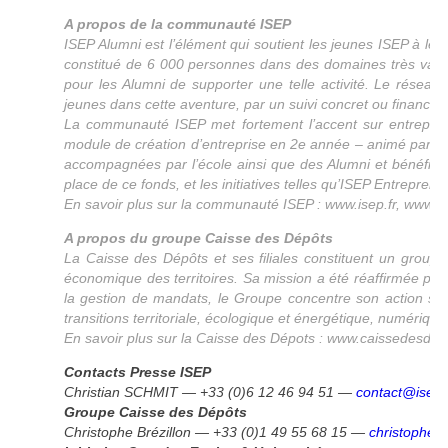
A propos de la communauté ISEP
ISEP Alumni est l’élément qui soutient les jeunes ISEP à leur
constitué de 6 000 personnes dans des domaines très variés. 
pour les Alumni de supporter une telle activité. Le résea
jeunes dans cette aventure, par un suivi concret ou financier
La communauté ISEP met fortement l’accent sur entreprene
module de création d’entreprise en 2e année – animé par une 
accompagnées par l’école ainsi que des Alumni et bénéficien
place de ce fonds, et les initiatives telles qu’ISEP Entrepr
En savoir plus sur la communauté ISEP :
www.isep.fr
,
www.is
A propos du groupe Caisse des Dépôts
La Caisse des Dépôts et ses filiales constituent un groupe
économique des territoires. Sa mission a été réaffirmée pa
la gestion de mandats, le Groupe concentre son action sur
transitions territoriale, écologique et énergétique, numériq
En savoir plus sur la Caisse des Dépots :
www.caissedesdepo
Contacts Presse ISEP
Christian SCHMIT — +33 (0)6 12 46 94 51 —
contact@isep-
Groupe Caisse des Dépôts
Christophe Brézillon — +33 (0)1 49 55 68 15 —
christophe.b