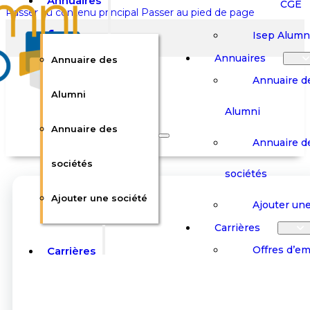
Annuaires
CGE
Passer au contenu principal
Passer au pied de page
Isep Alumn
Annuaires
Annuaire des
Annuaire d
Alumni
Alumni
Rechercher sur le site
Annuaire des
Annuaire d
Rechercher
sociétés
sociétés
Ajouter une société
×
Ajouter une
0
Carrières
Offres d’em
Carrières
Panier
Panier
Boutique
Boutique
Stages / Alterna
Se
Se
Votre panier est vide.
Connecter
Connecter