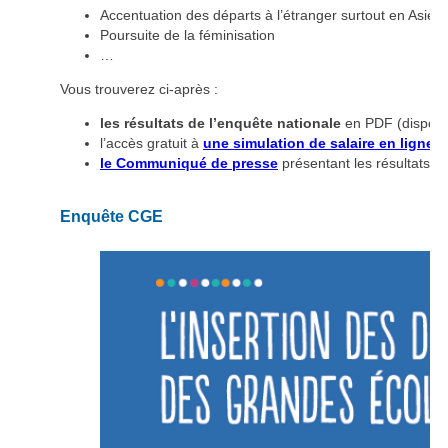
Accentuation des départs à l’étranger surtout en Asie
Poursuite de la féminisation
…
Vous trouverez ci-après :
les résultats de l’enquête nationale
en PDF
(dispon
l’accès gratuit à
une simulation de salaire en ligne
le Communiqué de presse
présentant les résultats dé
Enquête CGE