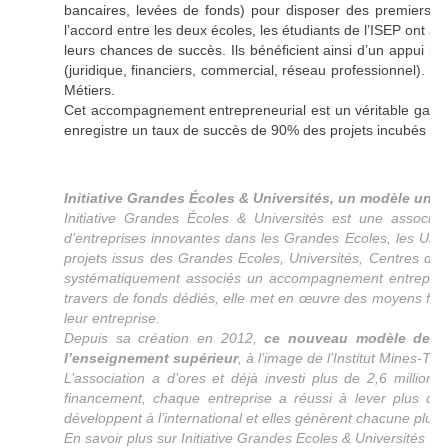
bancaires, levées de fonds) pour disposer des premiers f
l’accord entre les deux écoles, les étudiants de l’ISEP ont a
leurs chances de succès. Ils bénéficient ainsi d’un appui lo
(juridique, financiers, commercial, réseau professionnel). De 
Métiers.
Cet accompagnement entrepreneurial est un véritable gage de
enregistre un taux de succès de 90% des projets incubés au
Initiative Grandes Écoles & Universités, un modèle uniq
Initiative Grandes Écoles & Universités est une associati
d’entreprises innovantes dans les Grandes Ecoles, les Univ
projets issus des Grandes Ecoles, Universités, Centres de
systématiquement associés un accompagnement entrepreneu
travers de fonds dédiés, elle met en œuvre des moyens fina
leur entreprise.
Depuis sa création en 2012,
ce nouveau modèle de fi
l’enseignement supérieur
, à l’image de l’Institut Mines-Tél
L’association a d’ores et déjà investi plus de 2,6 millio
financement, chaque entreprise a réussi à lever plus de
développent à l’international et elles génèrent chacune plu
En savoir plus sur Initiative Grandes Ecoles & Universités :
w