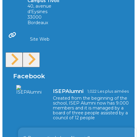
Campus Tivoli
40, avenue
d’Eysines
33000
Bordeaux
Site Web
Facebook
ISEPAlumni
1,022 Les plus aimées
Created from the beginning of the
school, ISEP Alumni now has 9.000
members and it is managed by a
board of three people assisted by a
council of 12 people