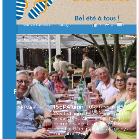
...
Voir plus
il y a 2 mois
0
0
0
Voir sur Facebook
·
Partager
🚀Afterwork à Genève 🚀
🥳 Le 22 avril dernier, 14 Alumni vivant / travaillant
en Suisse ont partagé un moment convivial de
retrouvailles et d'échanges !
Merci à tous pour votre présence et à Alexandre
CHEA pour l'organisation !
Facebook
il y a 3 mois
ISEPAlumni
1,022 Les plus aimées
2
0
0
Voir sur Facebook
·
Partager
Created from the beginning of the
school, ISEP Alumni now has 9.000
members and it is managed by a
board of three people assisted by a
council of 12 people
🚀La dynamique des rencontres entre Alumni