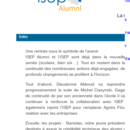
Nos activit
Communication
Événements
La re
Actualités
Flash Sign
Edito
Afterworks &
Plaquette
Une rentrée sous le symbole de l’avenir.
Barbecues
ISEP Alumni et l’ISEP sont déjà dans la nouvelle
Nous conta
année (scolaire, bien sûr…). Tout en restant dans la
Conférences
continuité des nombreuses actions déjà engagées, de
F.A.Q
profonds changements se profilent à l’horizon.
Salons & Forums
Tout d’abord, Dieudonné Abboud va reprendre
progressivement la suite de Michel Ciazynski. Gage
Visites Culturelles
de continuité de par son ancienneté dans l’école il va 
continuer à renforcer la collaboration avec ISEP A
également rejoint l’ISEP pour remplacer Agnès Flouqu
Nos activités
relation avec les entreprises.
Ensuite, les projets : Stanislas, notre jeune président
destinés à assoir la crédibilité technique des alumni au