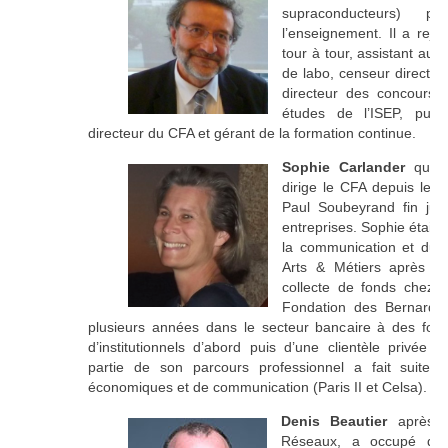
supraconducteurs) p
l’enseignement. Il a rejo
tour à tour, assistant au 
de labo, censeur directeu
directeur des concours 
études de l’ISEP, puis 
directeur du CFA et gérant de la formation continue.
Sophie C
arlander
qui a 
dirige le CFA depuis le d
Paul Soubeyrand fin juill
entreprises. Sophie étai
la communication et du f
Arts & Métiers après av
collecte de fonds chez 
Fondation des Bernardin
plusieurs années dans le secteur bancaire à des fon
d’institutionnels d’abord puis d’une clientèle privée 
partie de son parcours professionnel a fait suite
économiques et de communication (Paris II et Celsa).
Denis Beautier
après u
Réseaux, a occupé des 