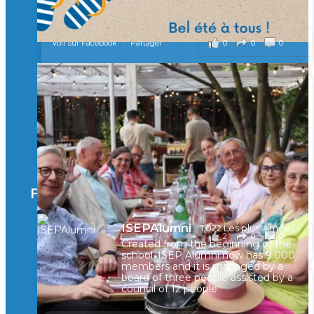
il y a 2 mois
0
0
0
Voir sur Facebook
·
Partager
🚀Afterwork à Genève 🚀
🥳 Le 22 avril dernier, 14 Alumni vivant / travaillant
en Suisse ont partagé un moment convivial de
retrouvailles et d'échanges !
Merci à tous pour votre présence et à Alexandre
CHEA pour l'organisation !
Facebook
il y a 3 mois
ISEPAlumni
1,022 Les plus aimées
2
0
0
Voir sur Facebook
·
Partager
Created from the beginning of the
school, ISEP Alumni now has 9.000
members and it is managed by a
board of three people assisted by a
council of 12 people
🚀La dynamique des rencontres entre Alumni
continue sur sa lancée ! 🚀🚀