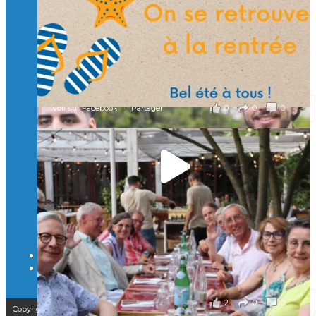
un numérique au service de l'humain !
À l’Isep, nous formons des ingénieurs, des bachelors, des
Mastères Spécialisés, qui allient excellence technologique et
valeurs humaines, au cœur de notre pro
...
Voir plus
il y a 2 mois
0
0
0
Voir sur Facebook
·
Partager
🚀Afterwork à Genève 🚀
🥳 Le 22 avril dernier, 14 Alumni vivant / travaillant
en Suisse ont partagé un moment convivial de
retrouvailles et d'échanges !
Merci à tous pour votre présence et à Alexandre
CHEA pour l'organisation !
il y a 3 mois
2
0
0
Voir sur Facebook
·
Partager
Copyright © 2025 – Isep Alumni est une association de loi 1901