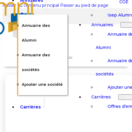
Annuaires
CGE
Passer au contenu principal
Passer au pied de page
Isep Alumn
Annuaires
Annuaire des
Annuaire d
Alumni
Alumni
Rechercher sur le site
Annuaire des
Annuaire d
Rechercher
sociétés
sociétés
Ajouter une société
×
Ajouter une
0
Carrières
Offres d’em
Carrières
Panier
Panier
Boutique
Boutique
Stages / Alterna
Se
Se
Votre panier est vide.
Connecter
Connecter