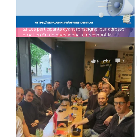
un panorama complet de la situation socio-
professionnelle des ingénieurs et scientifiques
Mot de passe
français.
📧 Les participants ayant renseigné leur adresse
email en fin de questionnaire recevront la
synthèse des résultats
...
Voir plus
Se souvenir de moi
il y a 4 mois
0
0
0
Voir sur Facebook
·
Partager
Connexion
Identifiant oublié ?
Mot de passe
oublié ?
Suivre sur Instagram
Charger plus