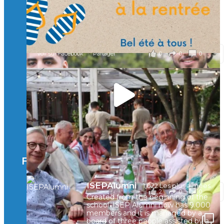
Mastères Spécialisés, qui allient excellence technologique et
valeurs humaines, au cœur de notre pro
...
Voir plus
il y a 2 mois
0
0
0
Voir sur Facebook
·
Partager
🚀Afterwork à Genève 🚀
🥳 Le 22 avril dernier, 14 Alumni vivant / travaillant
en Suisse ont partagé un moment convivial de
retrouvailles et d'échanges !
Merci à tous pour votre présence et à Alexandre
CHEA pour l'organisation !
Facebook
il y a 3 mois
ISEPAlumni
1,022 Les plus aimées
2
0
0
Voir sur Facebook
·
Partager
Created from the beginning of the
school, ISEP Alumni now has 9.000
members and it is managed by a
board of three people assisted by a