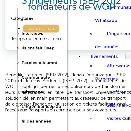
3 ingénieurs ISEP 2012
fondateurs de WOP
Communau
Catégorie :
Clubs
Whatsapp
Ils ont fait l'Isep
L’ingénieur 
Interviews
Temps de lecture : 1 min
des années
Ils ont fait l’Isep
Événements
Paroles d’Alumni
Afterworks
Benedikt Lageder (ISEP 2012), Florian Degonzague (ISEP
Communauté
Barbecues
2012) et Jérémy Andreelli (ISEP 2012) co-fondateurs de
WOP, l’appli qui permet à ses utilisateurs de transformer
Conférenc
Whatsapp
leurs smartphones en titre de transport universel. Une
solution clé en main permettant aux réseaux de transport
de digitaliser l’achat et l’utilisation de tickets facilitant ainsi
Salons & F
L’ingénieur Isep au
l’accès aux transports en commun pour ses voyageurs.
Visites Cult
fil des années