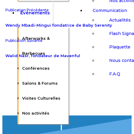
Nos activit
Communication
Publication Précédente
Événements
Actualités
Wendy Mbadi-Mingui fondatrice de Baby Serenity
Flash Sign
Afterworks &
Publication Suivante
Plaquette
Barbecues
Walid Nasr, fondateur de Mavenful
Nous conta
Conférences
F.A.Q
Salons & Forums
Visites Culturelles
Nos activités