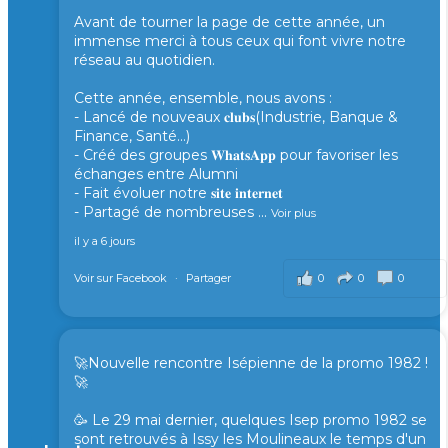
Avant de tourner la page de cette année, un
immense merci à tous ceux qui font vivre notre
réseau au quotidien.
Cette année, ensemble, nous avons :
- Lancé de nouveaux 𝐜𝐥𝐮𝐛𝐬(Industrie, Banque &
Finance, Santé...)
- Créé des groupes 𝐖𝐡𝐚𝐭𝐬𝐀𝐩𝐩 pour favoriser les
échanges entre Alumni
- Fait évoluer notre 𝐬𝐢𝐭𝐞 𝐢𝐧𝐭𝐞𝐫𝐧𝐞𝐭
- Partagé de nombreuses
...
Voir plus
il y a 6 jours
0
0
0
Voir sur Facebook
·
Partager
🚀Nouvelle rencontre Isépienne de la promo 1982 !
🚀
🥳 Le 29 mai dernier, quelques Isep promo 1982 se
sont retrouvés à Issy les Moulineaux le temps d'un