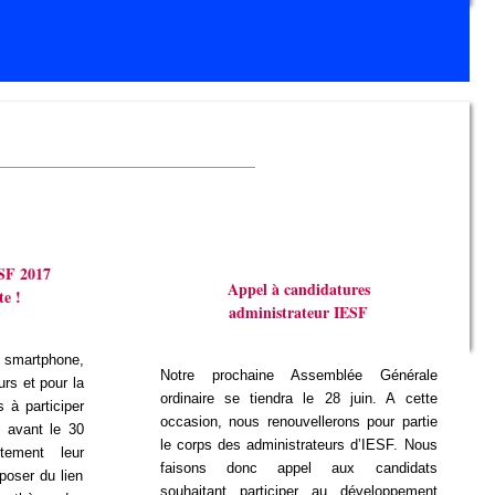
_________________________________
SF 2017
Appel à candidatures
te !
administrateur IESF
t smartphone,
Notre prochaine Assemblée Générale
urs et pour la
ordinaire se tiendra le 28 juin. A cette
s à participer
occasion, nous renouvellerons pour partie
e avant le 30
le corps des administrateurs d’IESF. Nous
tement leur
faisons donc appel aux candidats
poser du lien
souhaitant participer au développement