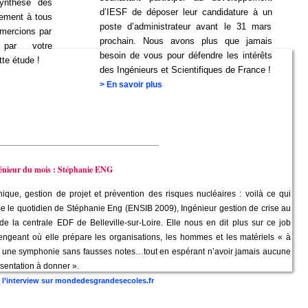
synthèse des
d’IESF de déposer leur candidature à un
tement à tous
poste d’administrateur avant le 31 mars
emercions par
prochain. Nous avons plus que jamais
 par votre
besoin de vous pour défendre les intérêts
tte étude !
des Ingénieurs et Scientifiques de France !
>
En savoir plus
_________________________________
énieur du mois : Stéphanie ENG
ique, gestion de projet et prévention des risques nucléaires : voilà ce qui
e le quotidien de Stéphanie Eng (ENSIB 2009), Ingénieur gestion de crise au
de la centrale EDF de Belleville-sur-Loire. Elle nous en dit plus sur ce job
engeant où elle prépare les organisations, les hommes et les matériels « à
r une symphonie sans fausses notes…tout en espérant n’avoir jamais aucune
sentation à donner ».
e l’interview sur mondedesgrandesecoles.fr