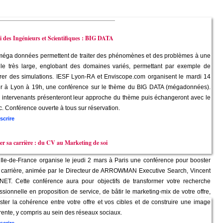
_________________________________
 des Ingénieurs et Scientifiques : BIG DATA
méga données permettent de traiter des phénomènes et des problèmes à une
lle très large, englobant des domaines variés, permettant par exemple de
rer des simulations. IESF Lyon-RA et Enviscope.com organisent le mardi 14
ier à Lyon à 19h, une conférence sur le thème du BIG DATA (mégadonnées).
intervenants présenteront leur approche du thème puis échangeront avec le
c. Conférence ouverte à tous sur réservation.
scrire
er sa carrière : du CV au Marketing de soi
Ile-de-France organise le jeudi 2 mars à Paris une conférence pour booster
e carrière, animée par le Directeur de ARROWMAN Executive Search, Vincent
ET. Cette conférence aura pour objectifs de transformer votre recherche
ssionnelle en proposition de service, de bâtir le marketing-mix de votre offre,
ster la cohérence entre votre offre et vos cibles et de construire une image
ente, y compris au sein des réseaux sociaux.