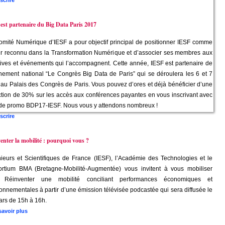
scrire
est partenaire du Big Data Paris 2017
mité Numérique d’IESF a pour objectif principal de positionner IESF comme
ur reconnu dans la Transformation Numérique et d’associer ses membres aux
atives et événements qui l’accompagnent. Cette année, IESF est partenaire de
nement national “Le Congrès Big Data de Paris” qui se déroulera les 6 et 7
au Palais des Congrès de Paris. Vous pouvez d’ores et déjà bénéficier d’une
tion de 30% sur les accès aux conférences payantes en vous inscrivant avec
ode promo BDP17-IESF. Nous vous y attendons nombreux !
scrire
enter la mobilité : pourquoi vous ?
ieurs et Scientifiques de France (IESF), l’Académie des Technologies et le
ortium BMA (Bretagne-Mobilité-Augmentée) vous invitent à vous mobiliser
 Réinventer une mobilité conciliant performances économiques et
onnementales à partir d’une émission télévisée podcastée qui sera diffusée le
ars de 15h à 16h.
savoir plus