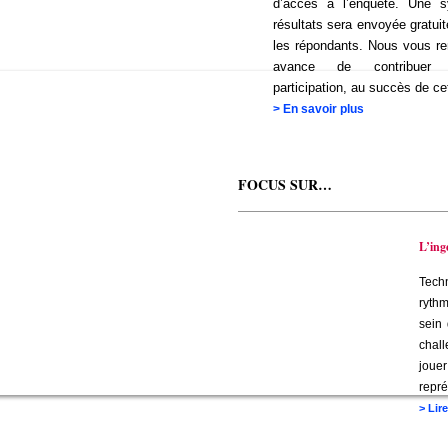
d’accès à l’enquête. Une 
résultats sera envoyée gratui
les répondants. Nous vous r
avance de contribuer
participation, au succès de ce
>
En savoir plus
FOCUS SUR…
______________________________
L’ing
Techn
rythm
sein 
chall
joue
repré
>
Lir