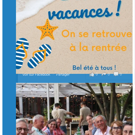
🙏 Soutenez l’Isep via la taxe d’apprentissage 2026
et contribuons ensemble à former les générations
d’ingénieurs de demain. 🙏
Merci à tous !
🎯 Taxe d’apprentissage 2026 : avec l'Isep, investissez pour
un numérique au service de l'humain !
À l’Isep, nous formons des ingénieurs, des bachelors, des
Mastères Spécialisés, qui allient excellence technologique et
valeurs humaines, au cœur de notre pro
...
Voir plus
il y a 2 mois
0
0
0
Voir sur Facebook
·
Partager
🚀Afterwork à Genève 🚀
🥳 Le 22 avril dernier, 14 Alumni vivant / travaillant
en Suisse ont partagé un moment convivial de
retrouvailles et d'échanges !
Merci à tous pour votre présence et à Alexandre