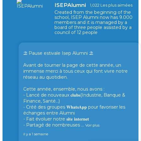
ISEPAlumni
1,022 Les plus aimées
Created from the beginning of the
school, ISEP Alumni now has 9.000
members and it is managed by a
board of three people assisted by a
council of 12 people
⛱️ Pause estivale Isep Alumni ⛱️
Avant de tourner la page de cette année, un
immense merci à tous ceux qui font vivre notre
réseau au quotidien.
Cette année, ensemble, nous avons :
- Lancé de nouveaux 𝐜𝐥𝐮𝐛𝐬(Industrie, Banque &
Finance, Santé...)
- Créé des groupes 𝐖𝐡𝐚𝐭𝐬𝐀𝐩𝐩 pour favoriser les
échanges entre Alumni
- Fait évoluer notre 𝐬𝐢𝐭𝐞 𝐢𝐧𝐭𝐞𝐫𝐧𝐞𝐭
- Partagé de nombreuses
...
Voir plus
il y a 1 semaine