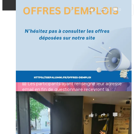
2
0
0
Voir sur Facebook
·
Partager
[Enquête IESF 2026] Top départ 🚀
Prénom
👩‍🎓 Ingénieurs diplômés, vous avez jusqu’au 31
mai pour participer et faire entendre votre voix !
Identifiant ou e-mail
Depuis plus de 60 ans, cette enquête vise à établir
un panorama complet de la situation socio-
professionnelle des ingénieurs et scientifiques
Mot de passe
français.
📧 Les participants ayant renseigné leur adresse
email en fin de questionnaire recevront la
synthèse des résultats
...
Voir plus
Se souvenir de moi
il y a 4 mois
0
0
0
Voir sur Facebook
·
Partager
Connexion