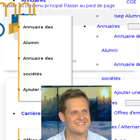
Annuaires
CGE
Passer au contenu principal
Passer au pied de page
Isep Alumn
Annuaires
Annuaire des
Annuaire d
Alumni
Alumni
Rechercher sur le site
Annuaire des
Annuaire d
Rechercher
sociétés
sociétés
Ajouter une société
×
Ajouter une
0
Carrières
Offres d’em
Carrières
Panier
Panier
Boutique
Boutique
Stages / Alterna
Se
Se
Votre panier est vide.
Connecter
Connecter