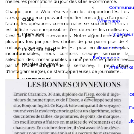
meilleures promotions du jour des sites e-commerce.
Communau
Chaque jour, le Web réserve son lot d’opportunités. Les
sites e-commerce pouvant modifier leurs offres d’un jour à
Clubs
Whatsapp
l’autre, les opérations commerciales se succèdent mais il
est difficile -voire impossible- d’en détecter les meilleures.
L’ingénieur 
Interviews
C’est là que nous intervenons. Notre algorithme analyse
plusieurs fois par jour les chutes de prix parmi plus de 4
millions d’articles de mode. Et pour en filtrer les plus
des années
Ils ont fait l’Isep
incontournables, nous confions chaque semaine la
Événements
sélection des immanquables à une personne passionnée
Paroles d’Alumni
par la mode: «l’Ingrid de la semaine». Il peut d’agir
Afterworks
d’Instagrameur(se), de startrupper(euse), de journaliste,…
Communauté
Barbecues
Conférenc
Whatsapp
Salons & F
L’ingénieur Isep au
Visites Cult
fil des années