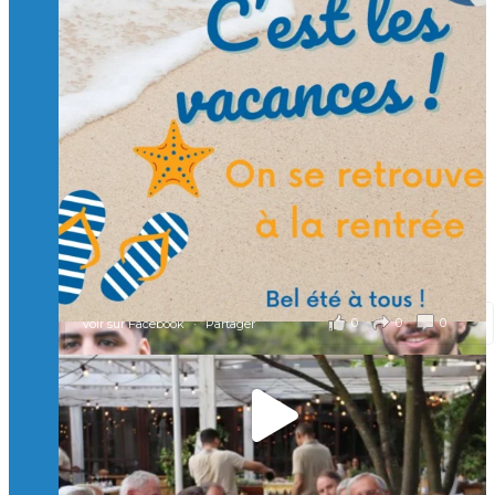
🙏 Soutenez l’Isep via la taxe d’apprentissage 2026
et contribuons ensemble à former les générations
d’ingénieurs de demain. 🙏
Merci à tous !
🎯 Taxe d’apprentissage 2026 : avec l'Isep, investissez pour
un numérique au service de l'humain !
À l’Isep, nous formons des ingénieurs, des bachelors, des
Mastères Spécialisés, qui allient excellence technologique et
valeurs humaines, au cœur de notre pro
...
Voir plus
il y a 2 mois
0
0
0
Voir sur Facebook
·
Partager
🚀Afterwork à Genève 🚀
🥳 Le 22 avril dernier, 14 Alumni vivant / travaillant
en Suisse ont partagé un moment convivial de
retrouvailles et d'échanges !