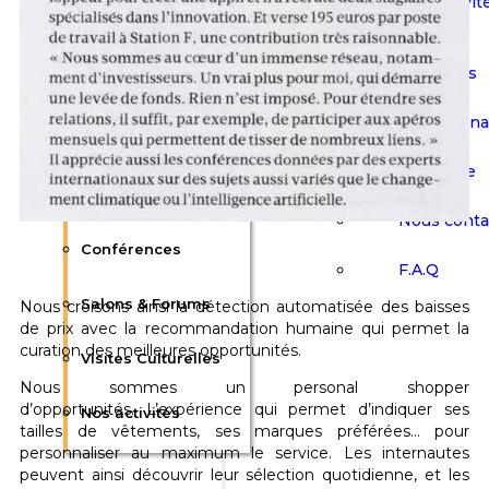
Nos activit
Communication
Événements
Actualités
Flash Sign
Afterworks &
Plaquette
Barbecues
Nous conta
Conférences
F.A.Q
Salons & Forums
Nous croisons ainsi la détection automatisée des baisses
de prix avec la recommandation humaine qui permet la
curation des meilleures opportunités.
Visites Culturelles
Nous sommes un personal shopper
d’opportunités. L’expérience qui permet d’indiquer ses
Nos activités
tailles de vêtements, ses marques préférées… pour
personnaliser au maximum le service. Les internautes
peuvent ainsi découvrir leur sélection quotidienne, et les