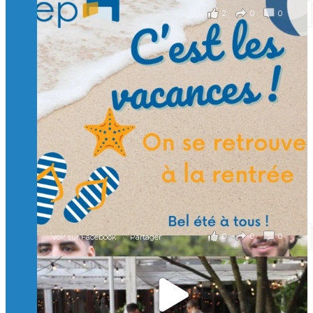
2
0
0
Voir sur Facebook
·
Partager
Suivre sur Instagram
Charger plus
🙏 Soutenez l’Isep via la taxe d’apprentissage 2026
et contribuons ensemble à former les générations
d’ingénieurs de demain. 🙏
Merci à tous !
🎯 Taxe d’apprentissage 2026 : avec l'Isep, investissez pour
un numérique au service de l'humain !
À l’Isep, nous formons des ingénieurs, des bachelors, des
Mastères Spécialisés, qui allient excellence technologique et
valeurs humaines, au cœur de notre pro
...
Voir plus
il y a 2 mois
0
0
0
Voir sur Facebook
·
Partager
🚀Afterwork à Genève 🚀