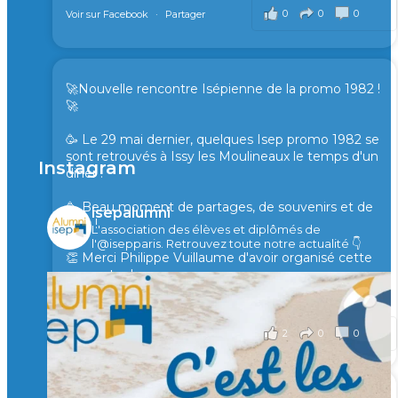
0
0
0
Voir sur Facebook
·
Partager
🚀Nouvelle rencontre Isépienne de la promo 1982 !
🚀
🥳 Le 29 mai dernier, quelques Isep promo 1982 se
sont retrouvés à Issy les Moulineaux le temps d'un
Instagram
diner !
🥳 Beau moment de partages, de souvenirs et de
isepalumni
rires !
L'association des élèves et diplômés de
l'@isepparis.
Retrouvez toute notre actualité 👇
👏 Merci Philippe Vuillaume d'avoir organisé cette
rencontre !
il y a 2 mois
2
0
0
Voir sur Facebook
·
Partager