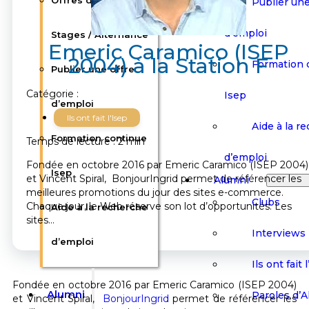
Offres d’emploi /
Publier une
d’emploi
Stages / Alternance
Emeric Caramico (ISEP
2004) à la Station F
Formation 
Publier une offre
Catégorie :
Isep
d’emploi
Ils ont fait l'Isep
Aide à la r
Formation continue
Temps de lecture : 2 min
d’emploi
Fondée en octobre 2016 par Emeric Caramico (ISEP 2004)
Isep
et Vincent Spiral, BonjourIngrid permet de référencer les
Alumni
meilleures promotions du jour des sites e-commerce.
Clubs
Chaque jour, le Web réserve son lot d’opportunités. Les
Aide à la recherche
sites…
Interviews
d’emploi
Ils ont fait 
Fondée en octobre 2016 par Emeric Caramico (ISEP 2004)
Alumni
Paroles d’
et Vincent Spiral,
BonjourIngrid
permet de référencer les