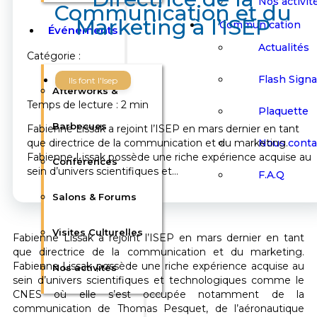
Nos activit
Communication et du
Marketing à l’ISEP
Communication
Événements
Actualités
Catégorie :
Flash Sign
Ils font l'Isep
Afterworks &
Temps de lecture : 2 min
Plaquette
Barbecues
Fabienne Lissak a rejoint l’ISEP en mars dernier en tant
Nous conta
que directrice de la communication et du marketing.
Fabienne Lissak possède une riche expérience acquise au
Conférences
sein d’univers scientifiques et…
F.A.Q
Salons & Forums
Visites Culturelles
Fabienne Lissak a rejoint l’ISEP en mars dernier en tant
que directrice de la communication et du marketing.
Fabienne Lissak possède une riche expérience acquise au
Nos activités
sein d’univers scientifiques et technologiques comme le
CNES où elle s’est occupée notamment de la
communication de Thomas Pesquet, de l’aéronautique