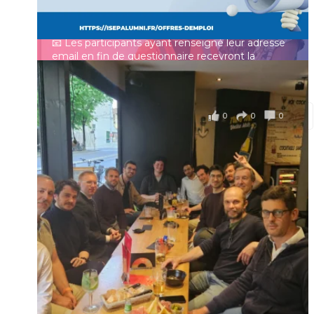
professionnelle des ingénieurs et scientifiques
Mot de passe
français.
📧 Les participants ayant renseigné leur adresse
email en fin de questionnaire recevront la
synthèse des résultats
...
Voir plus
Se souvenir de moi
il y a 4 mois
0
0
0
Voir sur Facebook
·
Partager
Connexion
Identifiant oublié ?
Mot de passe
oublié ?
Suivre sur Instagram
Charger plus