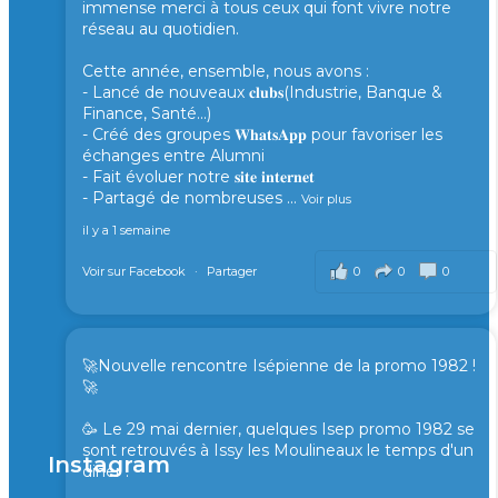
immense merci à tous ceux qui font vivre notre
réseau au quotidien.
Cette année, ensemble, nous avons :
- Lancé de nouveaux 𝐜𝐥𝐮𝐛𝐬(Industrie, Banque &
Finance, Santé...)
- Créé des groupes 𝐖𝐡𝐚𝐭𝐬𝐀𝐩𝐩 pour favoriser les
échanges entre Alumni
- Fait évoluer notre 𝐬𝐢𝐭𝐞 𝐢𝐧𝐭𝐞𝐫𝐧𝐞𝐭
- Partagé de nombreuses
...
Voir plus
il y a 1 semaine
0
0
0
Voir sur Facebook
·
Partager
🚀Nouvelle rencontre Isépienne de la promo 1982 !
🚀
🥳 Le 29 mai dernier, quelques Isep promo 1982 se
sont retrouvés à Issy les Moulineaux le temps d'un
Instagram
diner !