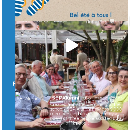
...
Voir plus
il y a 2 mois
0
0
0
Voir sur Facebook
·
Partager
🚀Afterwork à Genève 🚀
🥳 Le 22 avril dernier, 14 Alumni vivant / travaillant
en Suisse ont partagé un moment convivial de
retrouvailles et d'échanges !
Merci à tous pour votre présence et à Alexandre
CHEA pour l'organisation !
Facebook
il y a 3 mois
ISEPAlumni
1,022 Les plus aimées
2
0
0
Voir sur Facebook
·
Partager
Created from the beginning of the
school, ISEP Alumni now has 9.000
members and it is managed by a
board of three people assisted by a
council of 12 people
🚀La dynamique des rencontres entre Alumni
continue sur sa lancée ! 🚀🚀