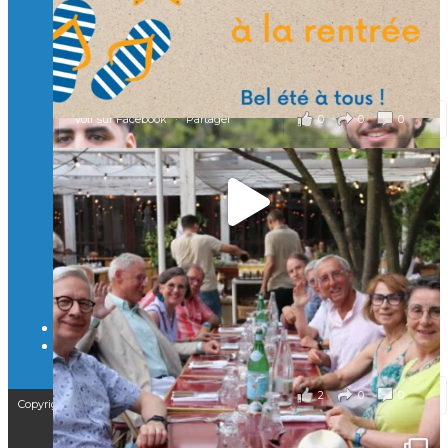
À l’Isep, nous formons des ingénieurs, des bachelors, des
Mastères Spécialisés, qui allient excellence technologique et
valeurs humaines, au cœur de notre pro
...
Voir plus
il y a 2 mois
0
0
0
Voir sur Facebook
·
Partager
🚀Afterwork à Genève 🚀
🥳 Le 22 avril dernier, 14 Alumni vivant / travaillant
en Suisse ont partagé un moment convivial de
retrouvailles et d'échanges !
Merci à tous pour votre présence et à Alexandre
CHEA pour l'organisation !
il y a 3 mois
2
0
0
Voir sur Facebook
·
Partager
Copyright © 2025 – Isep Alumni est une association de loi 1901
CGV