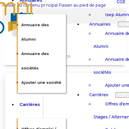
Annuaires
CGE
Passer au contenu principal
Passer au pied de page
Isep Alumn
Annuaires
Annuaire des
Annuaire d
Alumni
Alumni
Rechercher sur le site
Annuaire des
Annuaire d
Rechercher
sociétés
sociétés
Ajouter une société
×
Ajouter une
0
Carrières
Offres d’em
Carrières
Panier
Panier
Boutique
Boutique
Stages / Alterna
Se
Se
Votre panier est vide.
Connecter
Connecter