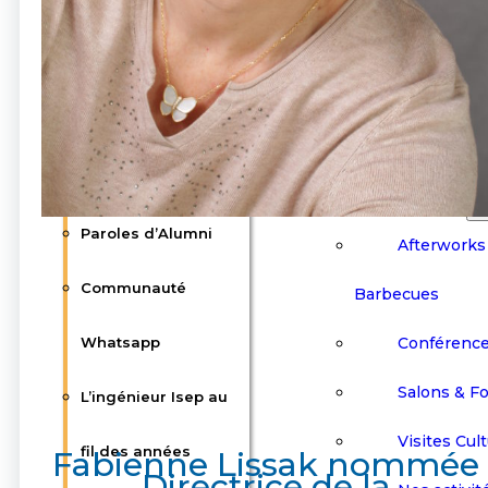
Communau
Clubs
Whatsapp
L’ingénieur 
Interviews
des années
Ils ont fait l’Isep
Événements
Paroles d’Alumni
Afterworks
Communauté
Barbecues
Conférenc
Whatsapp
Salons & F
L’ingénieur Isep au
Visites Cult
fil des années
Fabienne Lissak nommée
Directrice de la