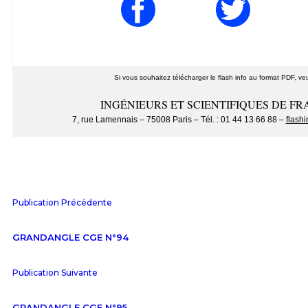
Si vous souhaitez télécharger le flash info au format PDF, veu
INGÉNIEURS ET SCIENTIFIQUES DE FRA
7, rue Lamennais – 75008 Paris – Tél. : 01 44 13 66 88 –
flashi
Publication Précédente
GRANDANGLE CGE N°94
Publication Suivante
GRANDANGLE CGE N°95