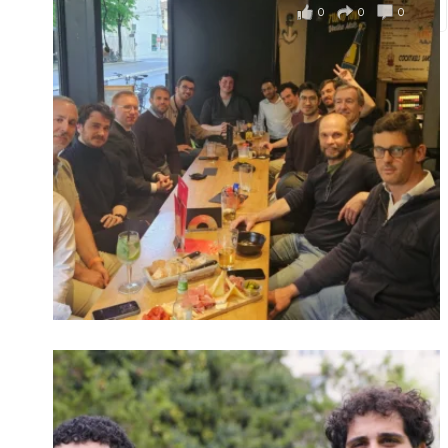
0
0
0
Voir sur Facebook
·
Partager
Connexion
Identifiant oublié ?
Mot de passe
oublié ?
Suivre sur Instagram
Charger plus