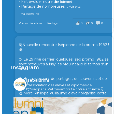
- Fait évoluer notre 𝐬𝐢𝐭𝐞 𝐢𝐧𝐭𝐞𝐫𝐧𝐞𝐭
- Partagé de nombreuses
...
Voir plus
il y a 1 semaine
0
0
0
Voir sur Facebook
·
Partager
🚀Nouvelle rencontre Isépienne de la promo 1982 !
🚀
🥳 Le 29 mai dernier, quelques Isep promo 1982 se
sont retrouvés à Issy les Moulineaux le temps d'un
Instagram
diner !
🥳 Beau moment de partages, de souvenirs et de
isepalumni
rires !
L'association des élèves et diplômés de
l'@isepparis.
Retrouvez toute notre actualité 👇
👏 Merci Philippe Vuillaume d'avoir organisé cette
rencontre !
il y a 2 mois