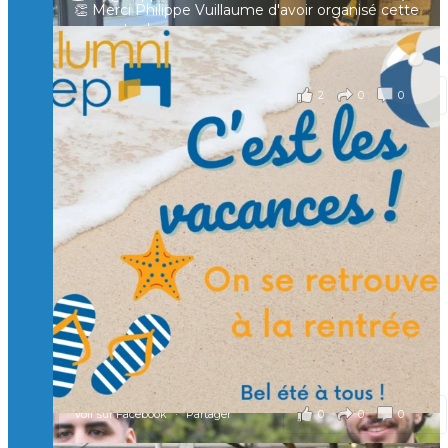
👏 Merci Philippe Vuillaume d'avoir organisé cette
rencontre !
il y a 2 mois
2
0
0
Voir sur Facebook
·
Partager
Suivre sur Instagram
Charger plus
🙏 Soutenez l’Isep via la taxe d’apprentissage 2026
et contribuons ensemble à former les générations
d’ingénieurs de demain. 🙏
Merci à tous !
🎯 Taxe d’apprentissage 2026 : avec l'Isep, investissez pour
un numérique au service de l'humain !
À l’Isep, nous formons des ingénieurs, des bachelors, des
Mastères Spécialisés, qui allient excellence technologique et
valeurs humaines, au cœur de notre pro
...
Voir plus
il y a 2 mois
0
0
0
Voir sur Facebook
·
Partager