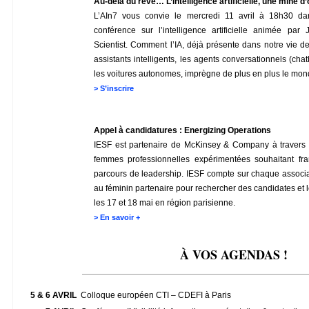
Au-delà du rêve… L’intelligence artificielle, une mine d
L’AIn7 vous convie le mercredi 11 avril à 18h30 da
conférence sur l’intelligence artificielle animée 
Scientist. Comment l’IA, déjà présente dans notre vie d
assistants intelligents, les agents conversationnels (ch
les voitures autonomes, imprègne de plus en plus le mond
>
S’inscrire
Appel à candidatures : Energizing Operations
IESF est partenaire de McKinsey & Company à travers l
femmes professionnelles expérimentées souhaitant fr
parcours de leadership. IESF compte sur chaque asso
au féminin partenaire pour rechercher des candidates et l
les 17 et 18 mai en région parisienne.
>
En savoir +
À VOS AGENDAS !
_______________________________________________
5 & 6 AVRIL
Colloque européen CTI – CDEFI à Paris