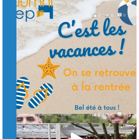
il y a 2 mois
2
0
0
Voir sur Facebook
·
Partager
🙏 Soutenez l’Isep via la taxe d’apprentissage 2026
et contribuons ensemble à former les générations
d’ingénieurs de demain. 🙏
Merci à tous !
🎯 Taxe d’apprentissage 2026 : avec l'Isep, investissez pour
un numérique au service de l'humain !
À l’Isep, nous formons des ingénieurs, des bachelors, des
Mastères Spécialisés, qui allient excellence technologique et
valeurs humaines, au cœur de notre pro
...
Voir plus
il y a 2 mois
0
0
0
Voir sur Facebook
·
Partager
🚀Afterwork à Genève 🚀