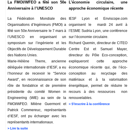
La FMOI/WFEO a fêté son 50e
L’économie circulaire, une
Anniversaire à l’UNESCO
approche économique récente
La Fédération Mondiale des
IESF Lyon et Enviscope.com
Organisations d’Ingénieurs (FMOI) a
organisent le mardi 24 avril à
fêté son 50e Anniversaire le 7 mars à
l’ESME Sudria Lyon, une conférence
l’UNESCO en organisant un
sur l’économie circulaire.
symposium sur l’ingénierie et les
Richard Quemin, directeur de CITEO
Objectifs de Développement Durable
Centre Est et Samuel Mayer,
des Nations Unies.
directeur du Pôle Eco-conception,
Marie-Hélène Therre, ancienne
expliqueront cette approche
déléguée internationale d’IESF, a eu
économique récente qui, de l’éco-
l’honneur de recevoir le “Service
conception au recyclage des
Award”, en reconnaissance de son
matériaux et à la valorisation
rôle de fondatrice et de première
énergétique, permet de réduire le
présidente du comité Women in
recours à des ressources non
Engineering (WIE) au sein de la
renouvelables.
FMOI/WFEO. Milène Guermont et
>
S’inscrire à la conférence
Patrick Commereuc, représentants
d’IESF, ont pu échanger avec les
représentants internationaux.
>
Lire la suite