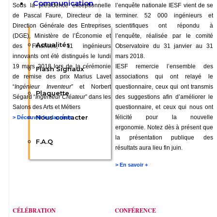
Communication
Sous la présidence exceptionnelle
l’enquête nationale IESF vient de se
de Pascal Faure, Directeur de la
terminer. 52 000 ingénieurs et
Direction Générale des Entreprises
scientifiques ont répondu à
(DGE), Ministère de l’Économie et
l’enquête, réalisée par le comité
Actualités
des Finances, 11 ingénieurs
Observatoire du 31 janvier au 31
innovants ont été distingués le lundi
mars 2018.
19 mars 2018 lors de la cérémonie
IESF remercie l’ensemble des
Flash Signaux
de remise des prix Marius Lavet
associations qui ont relayé le
“
Ingénieur Inventeur
” et Norbert
questionnaire,
ceux qui ont transmis
Plaquette
Ségard “
Ingénieur Créateur
” dans les
des suggestions afin d’améliorer le
Salons des Arts et Métiers
questionnaire, et ceux qui nous ont
Nous contacter
félicité pour la nouvelle
>
Découvrir les lauréats
ergonomie.
Notez dès à présent que
la présentation publique des
F.A.Q
résultats aura lieu fin juin.
>
En savoir +
CÉLÉBRATION
CONFÉRENCE