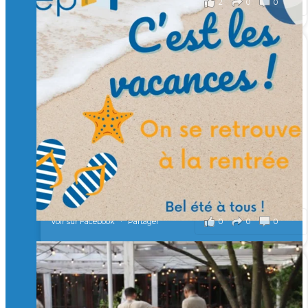
2
0
0
Voir sur Facebook
·
Partager
🙏 Soutenez l’Isep via la taxe d’apprentissage 2026
et contribuons ensemble à former les générations
d’ingénieurs de demain. 🙏
Merci à tous !
🎯 Taxe d’apprentissage 2026 : avec l'Isep, investissez pour
un numérique au service de l'humain !
À l’Isep, nous formons des ingénieurs, des bachelors, des
Mastères Spécialisés, qui allient excellence technologique et
valeurs humaines, au cœur de notre pro
...
Voir plus
il y a 2 mois
0
0
0
Voir sur Facebook
·
Partager
🚀Afterwork à Genève 🚀
🥳 Le 22 avril dernier, 14 Alumni vivant / travaillant