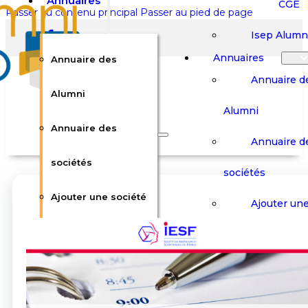
Annuaires
CGE
Passer au contenu principal
Passer au pied de page
Isep Alumn
Annuaires
Annuaire des
Annuaire d
Alumni
Alumni
Rechercher sur le site
Annuaire des
Annuaire d
Rechercher
sociétés
sociétés
Ajouter une société
×
Ajouter une
0
Carrières
Offres d’em
Carrières
Panier
Panier
Boutique
Boutique
Stages / Alterna
Se
Se
Votre panier est vide.
Connecter
Connecter