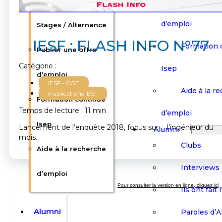
Offres d’emploi /
Publier une
d’emploi
Stages / Alternance
IESF : FLASH INFO N°77
Formation 
Publier une offre
Catégorie :
Isep
d’emploi
IESF - CGE
Aide à la r
Publications IESF
Formation continue
Temps de lecture : 11 min
d’emploi
Isep
Lancement de l’enquête 2018, focus sur … l’ingénieur du
Alumni
mois.
Clubs
Aide à la recherche
Interviews
d’emploi
Pour consulter la version en ligne, cliquez ici
Ils ont fait 
Alumni
Paroles d’