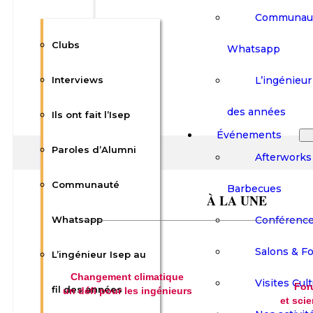
Communau
Clubs
Whatsapp
L’ingénieur 
Interviews
des années
Ils ont fait l’Isep
Événements
Paroles d’Alumni
Afterworks
Communauté
Barbecues
À LA UNE
_______________________________________________
Conférenc
Whatsapp
Salons & F
L’ingénieur Isep au
Changement climatique
Visites Cult
For
fil des années
un défi pour les ingénieurs
et sci