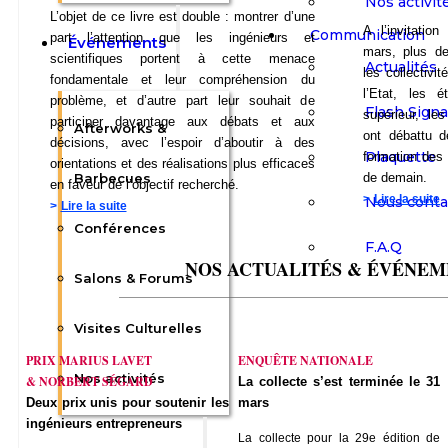
Nos activit
L’objet de ce livre est double : montrer d’une
A l’invitatio
Communication
part l’attention que les ingénieurs et
Événements
mars, plus de
scientifiques portent à cette menace
Actualités
les collectivit
fondamentale et leur compréhension du
l’Etat, les é
problème, et d’autre part leur souhait de
Flash Sign
supérieur, le
participer davantage aux débats et aux
Afterworks &
ont débattu d
décisions, avec l’espoir d’aboutir à des
Plaquette
formation des 
orientations et des réalisations plus efficaces
Barbecues
de demain.
en faveur de l’objectif recherché.
>
Lire la suite
Nous conta
>
Lire la suite
Conférences
F.A.Q
NOS ACTUALITÉS & ÉVÉNEM
Salons & Forums
_______________________________________________
Visites Culturelles
PRIX MARIUS LAVET
ENQUÊTE NATIONALE
Nos activités
& NORBERT SÉGARD
La collecte s’est terminée le 31
Deux prix unis pour soutenir les
mars
ingénieurs entrepreneurs
La collecte pour la 29e édition de