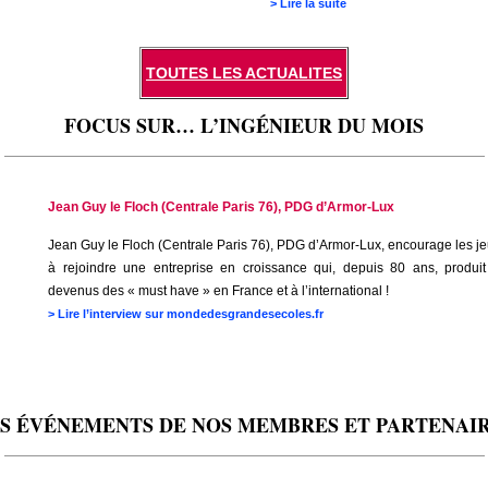
>
Lire la suite
TOUTES LES ACTUALITES
FOCUS SUR… L’INGÉNIEUR DU MOIS
_______________________________________________________________
Jean Guy le Floch (Centrale Paris 76), PDG d’Armor-Lux
Jean Guy le Floch (Centrale Paris 76), PDG d’Armor-Lux, encourage les j
à rejoindre une entreprise en croissance qui, depuis 80 ans, produi
devenus des « must have » en France et à l’international !
>
Lire l’interview sur mondedesgrandesecoles.fr
S ÉVÉNEMENTS DE NOS MEMBRES ET PARTENAI
_______________________________________________________________