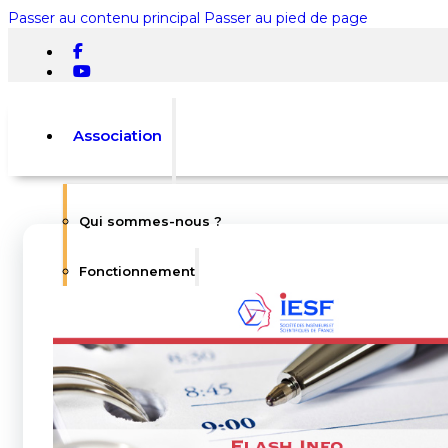
Passer au contenu principal
Passer au pied de page
Association
Qui sommes-nous ?
Rechercher
Fonctionnement
×
0
L’équipe
Statuts
Votre panier est vide.
Règlement intérieur