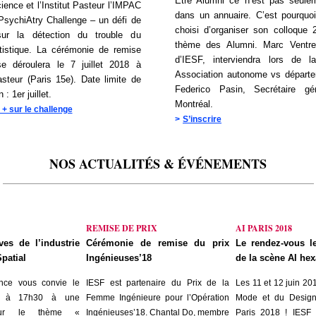
Être Alumni ce n’est pas seulem
ience et l’Institut Pasteur l’IMPAC
dans un annuaire. C’est pourqu
PsychiAtry Challenge – un défi de
choisi d’organiser son colloque 
ur la détection du trouble du
thème des Alumni. Marc Ventre,
tistique. La cérémonie de remise
d’IESF, interviendra lors de l
e déroulera le 7 juillet 2018 à
Association autonome vs départ
Pasteur (Paris 15e). Date limite de
Federico Pasin, Secrétaire g
 : 1er juillet.
Montréal.
 + sur le challenge
>
S’inscrire
NOS ACTUALITÉS & ÉVÉNEMENTS
_______________________________________________________________
REMISE DE PRIX
AI PARIS 2018
ves de l’industrie
Cérémonie de remise du prix
Le rendez-vous l
patial
Ingénieuses’18
de la scène AI hex
ance vous convie le
IESF est partenaire du Prix de la
Les 11 et 12 juin 201
i à 17h30 à une
Femme Ingénieure pour l’Opération
Mode et du Design 
sur le thème «
Ingénieuses’18. Chantal Do, membre
Paris 2018 ! IESF