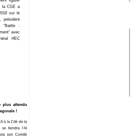
ent figurer
oi la CGE a
2018 sur le
 président
a “Battle :
ement” avec
énéral HEC
e plus attendu
agonale !
8 à la Cité de la
se tiendra l’AI
 via son Comité