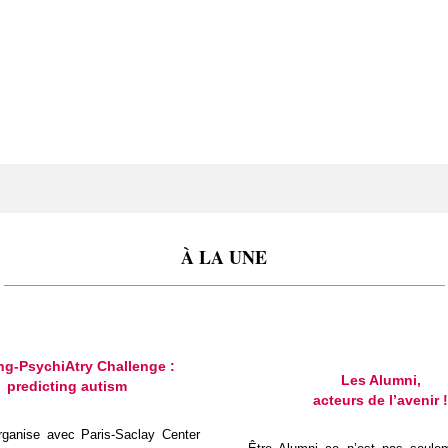
À LA UNE
_______________________________________________________________
ng-PsychiAtry Challenge :
Les Alumni,
predicting autism
acteurs de l’avenir !
ganise avec Paris-Saclay Center