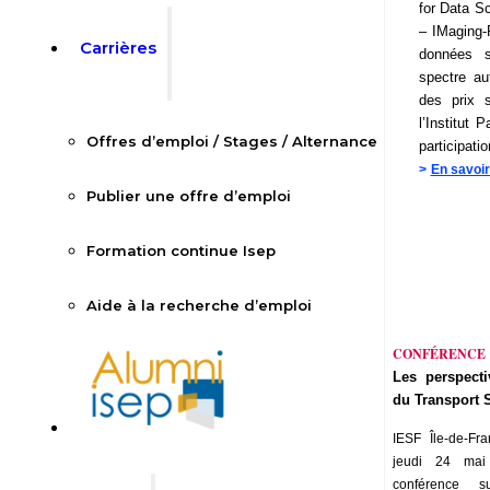
for Data Sc
– IMaging-
Carrières
données s
spectre au
des prix s
l’Institut 
Offres d’emploi / Stages / Alternance
participation
>
En savoir
Publier une offre d’emploi
Formation continue Isep
Aide à la recherche d’emploi
CONFÉRENCE
Les perspecti
du Transport S
IESF Île-de-Fr
jeudi 24 ma
conférence 