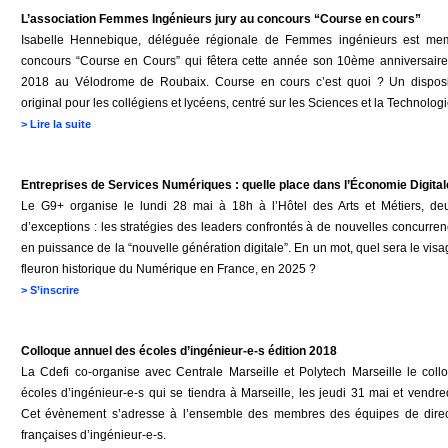
L’association Femmes Ingénieurs jury au concours “Course en cours”
Isabelle Hennebique, déléguée régionale de Femmes ingénieurs est me
concours “Course en Cours” qui fêtera cette année son 10ème anniversaire
2018 au Vélodrome de Roubaix. Course en cours c’est quoi ? Un disposi
original pour les collégiens et lycéens, centré sur les Sciences et la Technologi
>
Lire la suite
Entreprises de Services Numériques : quelle place dans l’Économie Digital
Le G9+ organise le lundi 28 mai à 18h à l’Hôtel des Arts et Métiers, de
d’exceptions : les stratégies des leaders confrontés à de nouvelles concurre
en puissance de la “nouvelle génération digitale”. En un mot, quel sera le visa
fleuron historique du Numérique en France, en 2025 ?
>
S’inscrire
Colloque annuel des écoles d’ingénieur-e-s édition 2018
La Cdefi co-organise avec Centrale Marseille et Polytech Marseille le col
écoles d’ingénieur-e-s qui se tiendra à Marseille, les jeudi 31 mai et vendre
Cet évènement s’adresse à l’ensemble des membres des équipes de direc
françaises d’ingénieur-e-s.