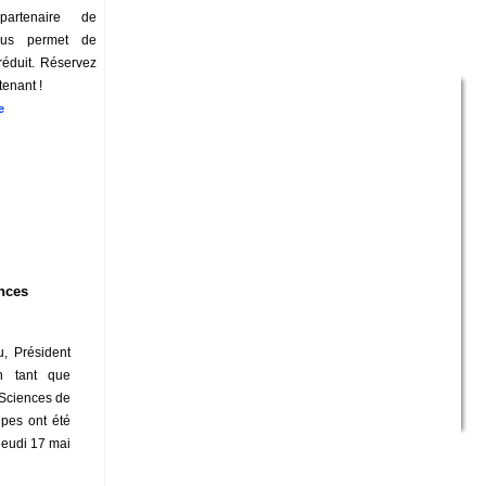
artenaire de
ous permet de
 réduit. Réservez
tenant !
e
nces
u, Président
en tant que
Sciences de
ipes ont été
 jeudi 17 mai