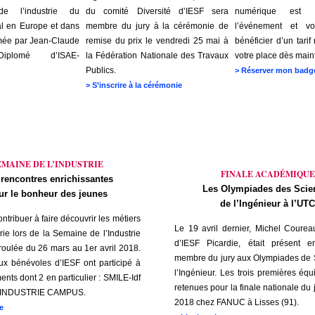
de l’industrie du
du comité Diversité d’IESF sera
numérique est p
al en Europe et dans
membre du jury à la cérémonie de
l’événement et v
mée par Jean-Claude
remise du prix le vendredi 25 mai à
bénéficier d’un tarif
iplomé d’ISAE-
la Fédération Nationale des Travaux
votre place dès main
Publics.
>
Réserver mon badg
>
S’inscrire à la cérémonie
EMAINE DE L’INDUSTRIE
FINALE ACADÉMIQUE
rencontres enrichissantes
Les Olympiades des Scie
ur le bonheur des jeunes
de l’Ingénieur à l’UTC
ntribuer à faire découvrir les métiers
Le 19 avril dernier, Michel Courea
rie lors de la Semaine de l’Industrie
d’IESF Picardie, était présent 
éroulée du 26 mars au 1er avril 2018.
membre du jury aux Olympiades de 
x bénévoles d’IESF ont participé à
l’Ingénieur. Les trois premières équ
nts dont 2 en particulier : SMILE-Idf
retenues pour la finale nationale du
 INDUSTRIE CAMPUS.
2018 chez FANUC à Lisses (91).
e