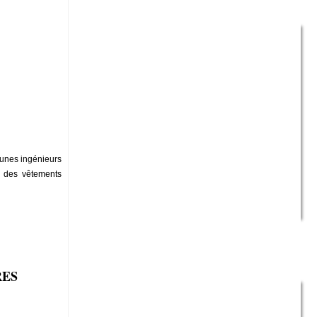
eunes ingénieurs
t des vêtements
RES