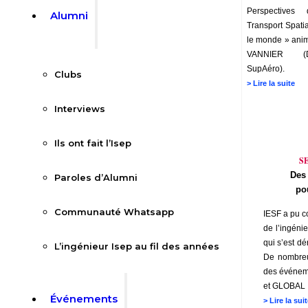
Perspectives 
Alumni
Transport Spati
le monde » ani
VANNIER (D
SupAéro).
Clubs
>
Lire la suite
Interviews
Ils ont fait l’Isep
S
Des 
Paroles d’Alumni
po
Communauté Whatsapp
IESF a pu co
de l’ingénie
qui s’est d
L’ingénieur Isep au fil des années
De nombreu
des événeme
et GLOBAL
Événements
>
Lire la suit