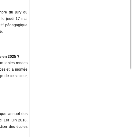
mbre du jury du
 le jeudi 17 mai
tif pédagogique
e.
e en 2025 ?
ux tables-rondes
nces et la montée
ge de ce secteur,
loque annuel des
di 1er juin 2018.
tion des écoles