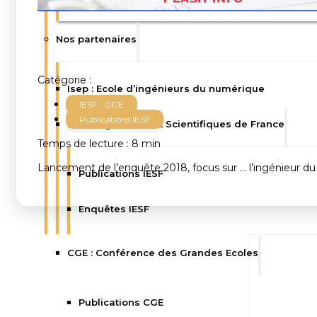
Nos partenaires
Catégorie :
Isep : Ecole d’ingénieurs du numérique
IESF - CGE
Publications IESF
IESF : Ingénieurs et Scientifiques de France
Temps de lecture : 8 min
Lancement de l’enquête 2018, focus sur … l’ingénieur du
Publications IESF
Enquêtes IESF
CGE : Conférence des Grandes Ecoles
Publications CGE