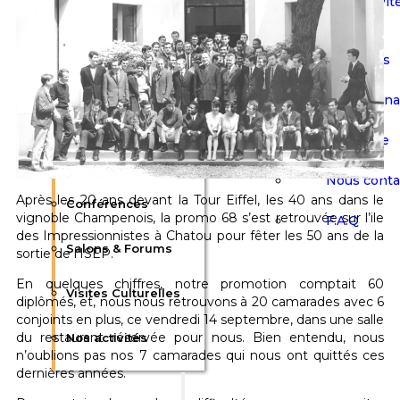
Nos activit
Communication
Événements
Actualités
Flash Sign
Afterworks &
Plaquette
Barbecues
Nous conta
Après les 20 ans devant la Tour Eiffel, les 40 ans dans le
Conférences
vignoble Champenois, la promo 68 s’est retrouvée sur l’ile
F.A.Q
des Impressionnistes à Chatou pour fêter les 50 ans de la
Salons & Forums
sortie de l’ISEP.
En quelques chiffres, notre promotion comptait 60
Visites Culturelles
diplômés, et, nous nous retrouvons à 20 camarades avec 6
conjoints en plus, ce vendredi 14 septembre, dans une salle
du restaurant réservée pour nous. Bien entendu, nous
Nos activités
n’oublions pas nos 7 camarades qui nous ont quittés ces
dernières années.