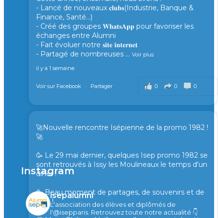
- Lancé de nouveaux 𝐜𝐥𝐮𝐛𝐬(Industrie, Banque &
Finance, Santé...)
- Créé des groupes 𝐖𝐡𝐚𝐭𝐬𝐀𝐩𝐩 pour favoriser les
échanges entre Alumni
- Fait évoluer notre 𝐬𝐢𝐭𝐞 𝐢𝐧𝐭𝐞𝐫𝐧𝐞𝐭
- Partagé de nombreuses
...
Voir plus
il y a 1 semaine
0
0
0
Voir sur Facebook
·
Partager
🚀Nouvelle rencontre Isépienne de la promo 1982 !
🚀
🥳 Le 29 mai dernier, quelques Isep promo 1982 se
sont retrouvés à Issy les Moulineaux le temps d'un
Instagram
diner !
🥳 Beau moment de partages, de souvenirs et de
isepalumni
rires !
L'association des élèves et diplômés de
l'@isepparis.
Retrouvez toute notre actualité 👇