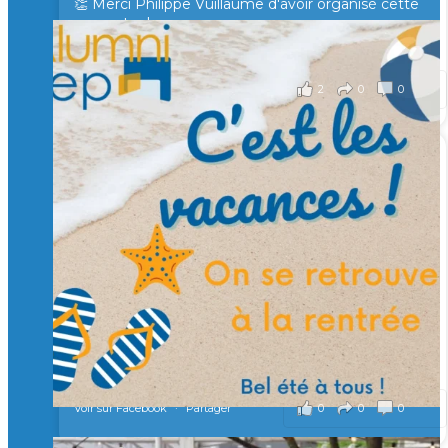
👏 Merci Philippe Vuillaume d'avoir organisé cette
rencontre !
il y a 2 mois
2
0
0
Voir sur Facebook
·
Partager
🙏 Soutenez l’Isep via la taxe d’apprentissage 2026
et contribuons ensemble à former les générations
d’ingénieurs de demain. 🙏
Merci à tous !
🎯 Taxe d’apprentissage 2026 : avec l'Isep, investissez pour
un numérique au service de l'humain !
À l’Isep, nous formons des ingénieurs, des bachelors, des
Mastères Spécialisés, qui allient excellence technologique et
valeurs humaines, au cœur de notre pro
...
Voir plus
il y a 2 mois
0
0
0
Voir sur Facebook
·
Partager