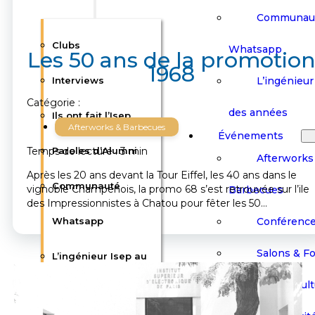
Communau
Clubs
Whatsapp
Les 50 ans de la promotio
1968
L’ingénieur 
Interviews
Catégorie :
des années
Ils ont fait l’Isep
Afterworks & Barbecues
Événements
Temps de lecture : 3 min
Paroles d’Alumni
Afterworks
Après les 20 ans devant la Tour Eiffel, les 40 ans dans le
Communauté
vignoble Champenois, la promo 68 s’est retrouvée sur l’ile
Barbecues
des Impressionnistes à Chatou pour fêter les 50…
Conférenc
Whatsapp
Salons & F
L’ingénieur Isep au
Visites Cult
fil des années