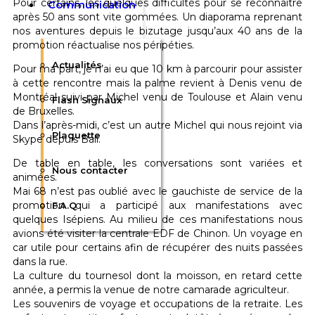
Pour certains, les quelques difficultés pour se reconnaitre
Communication
après 50 ans sont vite gommées. Un diaporama reprenant
nos aventures depuis le bizutage jusqu’aux 40 ans de la
promotion réactualise nos péripéties.
Actualités
Pour ma part, je n’ai eu que 10 km à parcourir pour assister
à cette rencontre mais la palme revient à Denis venu de
Montréal suivi par Michel venu de Toulouse et Alain venu
Flash Signaux
de Bruxelles.
Dans l’après-midi, c’est un autre Michel qui nous rejoint via
Plaquette
Skype depuis Bali.
De table en table, les conversations sont variées et
Nous contacter
animées.
Mai 68 n’est pas oublié avec le gauchiste de service de la
promotion qui a participé aux manifestations avec
F.A.Q
quelques Isépiens. Au milieu de ces manifestations nous
avions été visiter la centrale EDF de Chinon. Un voyage en
car utile pour certains afin de récupérer des nuits passées
dans la rue.
La culture du tournesol dont la moisson, en retard cette
année, a permis la venue de notre camarade agriculteur.
Les souvenirs de voyage et occupations de la retraite. Les