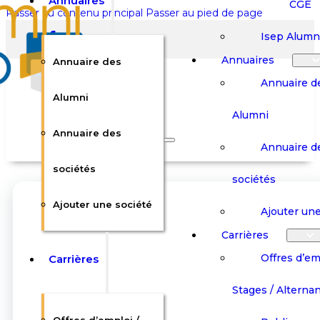
Annuaires
CGE
Passer au contenu principal
Passer au pied de page
Isep Alumn
Annuaires
Annuaire des
Annuaire d
Alumni
Alumni
Rechercher sur le site
Annuaire des
Annuaire d
Rechercher
sociétés
sociétés
Ajouter une société
×
Ajouter une
0
Carrières
Offres d’em
Carrières
Panier
Panier
Boutique
Boutique
Stages / Alterna
Se
Se
Votre panier est vide.
Connecter
Connecter