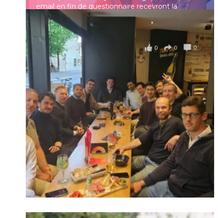
email en fin de questionnaire recevront la
synthèse des résultats
...
Voir plus
Se souvenir de moi
il y a 4 mois
0
0
0
Voir sur Facebook
·
Partager
Connexion
Identifiant oublié ?
Mot de passe
oublié ?
Suivre sur Instagram
Charger plus