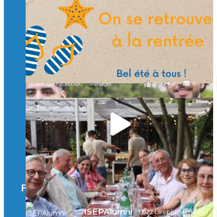
🎯 Taxe d’apprentissage 2026 : avec l'Isep, investissez pour
un numérique au service de l'humain !
À l’Isep, nous formons des ingénieurs, des bachelors, des
Mastères Spécialisés, qui allient excellence technologique et
valeurs humaines, au cœur de notre pro
...
Voir plus
il y a 2 mois
0
0
0
Voir sur Facebook
·
Partager
🚀Afterwork à Genève 🚀
🥳 Le 22 avril dernier, 14 Alumni vivant / travaillant
en Suisse ont partagé un moment convivial de
retrouvailles et d'échanges !
Merci à tous pour votre présence et à Alexandre
CHEA pour l'organisation !
Facebook
il y a 3 mois
ISEPAlumni
1,022 Les plus aimées