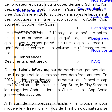
Nos activit
Le fondateur et patron du groupe, Bertrand Schmitt, l’un
Communication
des pionniers du web mobile français a eu du flair. Il
Événements
crée App Annie en 2010, soit deux ans après le lancement
Actualités
des boutiques en ligne d’applications d’Apple (App
Store) et Google (Play Store).
Flash Sign
Afterworks &
Le créneau d’App Annie ? L’analyse de données mobiles.
La start-up propose une palanquée de datas sur les
Plaquette
applications : temps passé sur une « appli », recettes
Barbecues
générées par celles-ci, son volume de téléchargement,
Nous conta
etc.
Conférences
Des clients prestigieux
F.A.Q
Salons & Forums
Des outils très précieux pour de nombreux groupes alors
que l’usage mobile a explosé ces dernières années. En
2018, les dépenses des consommateurs ont franchi le cap
Visites Culturelles
des 100 milliards de dollars sur l’App Store, le Play Store et
les magasins Android tiers en Chine, selon… App Annie
Nos activités
justement.
A l’instar de nombreuses « applis », le groupe a pour
modèle le « freemium ». Plus de 1 million d’utilisateurs se