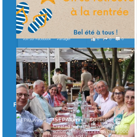
À l’Isep, nous formons des ingénieurs, des bachelors, des
Mastères Spécialisés, qui allient excellence technologique et
valeurs humaines, au cœur de notre pro
...
Voir plus
il y a 2 mois
0
0
0
Voir sur Facebook
·
Partager
🚀Afterwork à Genève 🚀
🥳 Le 22 avril dernier, 14 Alumni vivant / travaillant
en Suisse ont partagé un moment convivial de
retrouvailles et d'échanges !
Merci à tous pour votre présence et à Alexandre
CHEA pour l'organisation !
Facebook
il y a 3 mois
ISEPAlumni
1,022 Les plus aimées
2
0
0
Voir sur Facebook
·
Partager
Created from the beginning of the
school, ISEP Alumni now has 9.000
members and it is managed by a