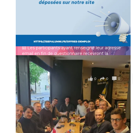
👩‍🎓 Ingénieurs diplômés, vous avez jusqu’au 31
mai pour participer et faire entendre votre voix !
Identifiant ou e-mail
Depuis plus de 60 ans, cette enquête vise à établir
un panorama complet de la situation socio-
professionnelle des ingénieurs et scientifiques
Mot de passe
français.
📧 Les participants ayant renseigné leur adresse
email en fin de questionnaire recevront la
synthèse des résultats
...
Voir plus
Se souvenir de moi
il y a 4 mois
0
0
0
Voir sur Facebook
·
Partager
Connexion
Identifiant oublié ?
Mot de passe