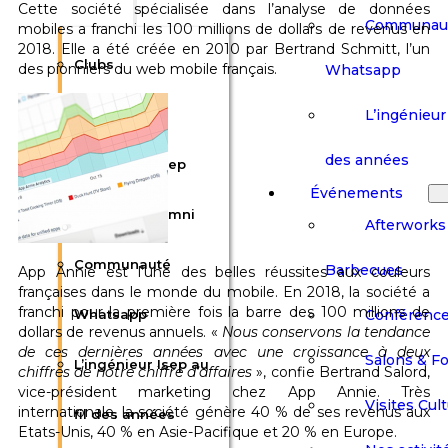
Cette société spécialisée dans l’analyse de données
Communau
mobiles a franchi les 100 millions de dollars de revenus en
2018. Elle a été créée en 2010 par Bertrand Schmitt, l’un
Clubs
des pionniers du web mobile français.
Whatsapp
L’ingénieur 
Interviews
des années
Ils ont fait l’Isep
Événements
Paroles d’Alumni
Afterworks
Communauté
Barbecues
App Annie est l’une des belles réussites aux couleurs
françaises dans le monde du mobile. En 2018, la société a
franchi pour la première fois la barre des 100 millions de
Conférenc
Whatsapp
dollars de revenus annuels. «
Nous conservons la tendance
de ces dernières années avec une croissance à deux
Salons & F
L’ingénieur Isep au
chiffres de notre chiffre d’affaires
», confie Bertrand Salord,
vice-président marketing chez App Annie. Très
Visites Cult
internationale, la société génère 40 % de ses revenus aux
fil des années
Etats-Unis, 40 % en Asie-Pacifique et 20 % en Europe.