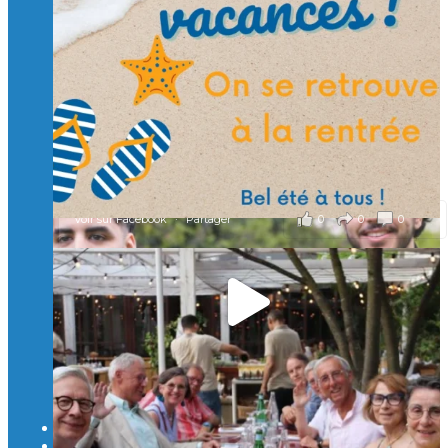
d’ingénieurs de demain. 🙏
Merci à tous !
🎯 Taxe d’apprentissage 2026 : avec l'Isep, investissez pour
un numérique au service de l'humain !
À l’Isep, nous formons des ingénieurs, des bachelors, des
Mastères Spécialisés, qui allient excellence technologique et
valeurs humaines, au cœur de notre pro
...
Voir plus
il y a 2 mois
0
0
0
Voir sur Facebook
·
Partager
🚀Afterwork à Genève 🚀
🥳 Le 22 avril dernier, 14 Alumni vivant / travaillant
en Suisse ont partagé un moment convivial de
retrouvailles et d'échanges !
Merci à tous pour votre présence et à Alexandre
CHEA pour l'organisation !