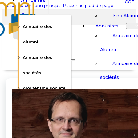
Annuaires
CGE
Passer au contenu principal
Passer au pied de page
Isep Alumn
Annuaires
Annuaire des
Annuaire d
Alumni
Alumni
Rechercher sur le site
Annuaire des
Annuaire d
Rechercher
sociétés
sociétés
Ajouter une société
×
Ajouter une
0
Carrières
Offres d’em
Carrières
Panier
Panier
Boutique
Boutique
Stages / Alterna
Se
Se
Votre panier est vide.
Connecter
Connecter