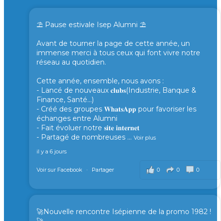
⛱️ Pause estivale Isep Alumni ⛱️
Avant de tourner la page de cette année, un
immense merci à tous ceux qui font vivre notre
réseau au quotidien.
Cette année, ensemble, nous avons :
- Lancé de nouveaux 𝐜𝐥𝐮𝐛𝐬(Industrie, Banque &
Finance, Santé...)
- Créé des groupes 𝐖𝐡𝐚𝐭𝐬𝐀𝐩𝐩 pour favoriser les
échanges entre Alumni
- Fait évoluer notre 𝐬𝐢𝐭𝐞 𝐢𝐧𝐭𝐞𝐫𝐧𝐞𝐭
- Partagé de nombreuses
...
Voir plus
il y a 6 jours
0
0
0
Voir sur Facebook
·
Partager
🚀Nouvelle rencontre Isépienne de la promo 1982 !
🚀