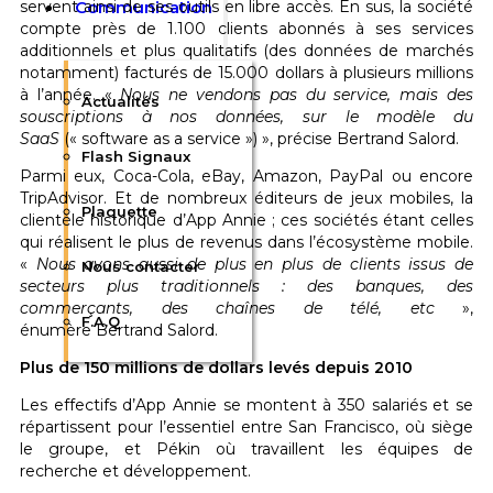
servent ainsi de ses outils en libre accès. En sus, la société
Communication
compte près de 1.100 clients abonnés à ses services
additionnels et plus qualitatifs (des données de marchés
notamment) facturés de 15.000 dollars à plusieurs millions
à l’année. «
Nous ne vendons pas du service, mais des
Actualités
souscriptions à nos données, sur le modèle du
SaaS
(« software as a service ») », précise Bertrand Salord.
Flash Signaux
Parmi eux, Coca-Cola, eBay, Amazon, PayPal ou encore
TripAdvisor. Et de nombreux éditeurs de jeux mobiles, la
Plaquette
clientèle historique d’App Annie ; ces sociétés étant celles
qui réalisent le plus de revenus dans l’écosystème mobile.
«
Nous avons aussi de plus en plus de clients issus de
Nous contacter
secteurs plus traditionnels : des banques, des
commerçants, des chaînes de télé, etc
»,
F.A.Q
énumère Bertrand Salord.
Plus de 150 millions de dollars levés depuis 2010
Les effectifs d’App Annie se montent à 350 salariés et se
répartissent pour l’essentiel entre San Francisco, où siège
le groupe, et Pékin où travaillent les équipes de
recherche et développement.