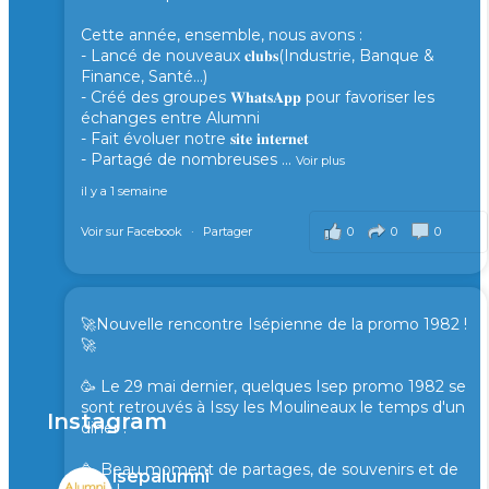
Cette année, ensemble, nous avons :
- Lancé de nouveaux 𝐜𝐥𝐮𝐛𝐬(Industrie, Banque &
Finance, Santé...)
- Créé des groupes 𝐖𝐡𝐚𝐭𝐬𝐀𝐩𝐩 pour favoriser les
échanges entre Alumni
- Fait évoluer notre 𝐬𝐢𝐭𝐞 𝐢𝐧𝐭𝐞𝐫𝐧𝐞𝐭
- Partagé de nombreuses
...
Voir plus
il y a 1 semaine
0
0
0
Voir sur Facebook
·
Partager
🚀Nouvelle rencontre Isépienne de la promo 1982 !
🚀
🥳 Le 29 mai dernier, quelques Isep promo 1982 se
sont retrouvés à Issy les Moulineaux le temps d'un
Instagram
diner !
🥳 Beau moment de partages, de souvenirs et de
isepalumni