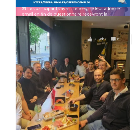
📧 Les participants ayant renseigné leur adresse
email en fin de questionnaire recevront la
synthèse des résultats
...
Voir plus
Se souvenir de moi
il y a 4 mois
0
0
0
Voir sur Facebook
·
Partager
Connexion
Identifiant oublié ?
Mot de passe
oublié ?
Suivre sur Instagram
Charger plus