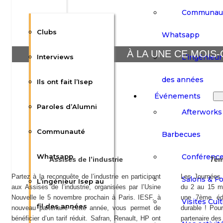
Communau
Clubs
Whatsapp
À LA UNE CE MOIS-
L’ingénieur 
Interviews
des années
Ils ont fait l’Isep
Événements
Paroles d’Alumni
Afterworks
Communauté
Barbecues
Conférenc
Whatsapp
Assises de l’industrie
7èm
Partez à la reconquête de l’industrie en participant
Les Journées 
Salons & F
L’ingénieur Isep au
aux Assises de l’industrie, organisées par l’Usine
du 2 au 15 ma
Nouvelle le 5 novembre prochain à Paris. IESF, à
une 7ème édi
Visites Cult
fil des années
nouveau partenaire cette année, vous permet de
durable ! Pou
bénéficier d’un tarif réduit. Safran, Renault, HP ont
partenaire de