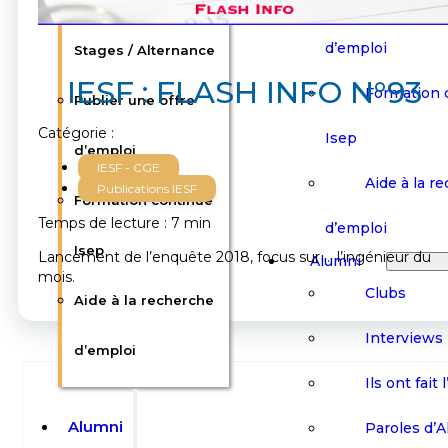
Offres d’emploi /
Publier une
d’emploi
Stages / Alternance
IESF : FLASH INFO N°93
Formation 
Publier une offre
Catégorie :
Isep
d’emploi
IESF - CGE
Aide à la r
Publications IESF
Formation continue
Temps de lecture : 7 min
d’emploi
Isep
Lancement de l’enquête 2018, focus sur … l’ingénieur du
Alumni
mois.
Clubs
Aide à la recherche
Interviews
d’emploi
Ils ont fait 
Alumni
Paroles d’