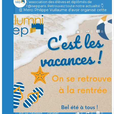
rires !
L'association des élèves et diplômés de
l'@isepparis.
Retrouvez toute notre actualité 👇
👏 Merci Philippe Vuillaume d'avoir organisé cette
rencontre !
il y a 2 mois
2
0
0
Voir sur Facebook
·
Partager
🙏 Soutenez l’Isep via la taxe d’apprentissage 2026
et contribuons ensemble à former les générations
d’ingénieurs de demain. 🙏
Merci à tous !
🎯 Taxe d’apprentissage 2026 : avec l'Isep, investissez pour
un numérique au service de l'humain !
À l’Isep, nous formons des ingénieurs, des bachelors, des
Mastères Spécialisés, qui allient excellence technologique et
valeurs humaines, au cœur de notre pro
...
Voir plus
il y a 2 mois
0
0
0
Voir sur Facebook
·
Partager