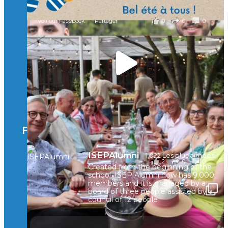
il y a 2 mois
0
0
0
Voir sur Facebook
·
Partager
🚀Afterwork à Genève 🚀
🥳 Le 22 avril dernier, 14 Alumni vivant / travaillant
en Suisse ont partagé un moment convivial de
retrouvailles et d'échanges !
Merci à tous pour votre présence et à Alexandre
CHEA pour l'organisation !
Facebook
il y a 3 mois
ISEPAlumni
1,022 Les plus aimées
2
0
0
Voir sur Facebook
·
Partager
Created from the beginning of the
school, ISEP Alumni now has 9.000
members and it is managed by a
board of three people assisted by a
council of 12 people
🚀La dynamique des rencontres entre Alumni
continue sur sa lancée ! 🚀🚀