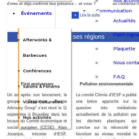
Nos activit
d’ores et déjà confirmé leur présence… et vous ?
ou contactez-
Communication
Événements
Actualités
Flash Sign
Les actus d’IESF et ses régions
Afterworks &
Plaquette
Barbecues
Nous conta
Conférences
F.A.Q
First anniversary
Pollution environnementale
Salons & Forums
Un an après son lancement, le
Le comité Chimie d’IESF a publié
groupe “Engineers Europe
une brève approche sur la
Visites Culturelles
Advisory Group” s’est réuni le 11
question très médiatisée
septembre à Bruxelles dans les
actuellement de la pollution par
Nos activités
locaux du Comité économique et
les déchets plastiques qui
social européen (CESE). Alain
conclue sur la nécessité de
Jouanjus, trésorier d’IESF,
favoriser au niveau mondial la