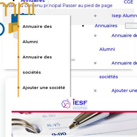
Annuaires
CGE
Passer au contenu principal
Passer au pied de page
Isep Alumn
Annuaires
Annuaire des
Annuaire d
Alumni
Alumni
Rechercher sur le site
Annuaire des
Annuaire d
Rechercher
sociétés
sociétés
Ajouter une société
×
Ajouter une
0
Carrières
Offres d’em
Carrières
Panier
Panier
Boutique
Boutique
Stages / Alterna
Se
Se
Votre panier est vide.
Connecter
Connecter