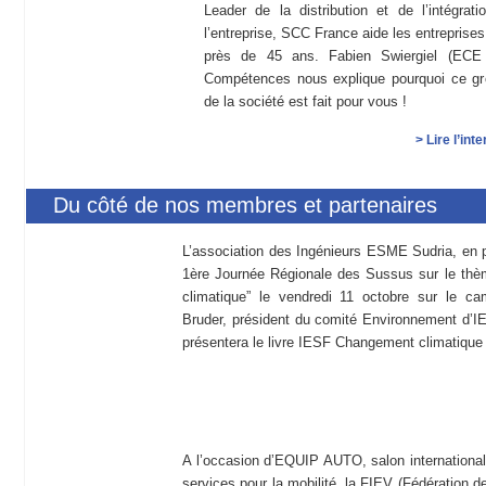
Leader de la distribution et de l’intégrat
l’entreprise, SCC France aide les entreprises
près de 45 ans. Fabien Swiergiel (ECE 
Compétences nous explique pourquoi ce gr
de la société est fait pour vous !
>
Lire l’in
Du côté de nos membres et partenaires
L’association des Ingénieurs ESME Sudria, en p
1ère Journée Régionale des Sussus sur le thèm
climatique” le vendredi 11 octobre sur le ca
Bruder, président du comité Environnement d’IES
présentera le livre IESF Changement climatique u
A l’occasion d’EQUIP AUTO, salon international
services pour la mobilité, la FIEV (Fédération 