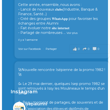
Cette année, ensemble, nous avons :
- Lancé de nouveaux 𝐜𝐥𝐮𝐛𝐬(Industrie, Banque &
Finance, Santé...)
- Créé des groupes 𝐖𝐡𝐚𝐭𝐬𝐀𝐩𝐩 pour favoriser les
échanges entre Alumni
- Fait évoluer notre 𝐬𝐢𝐭𝐞 𝐢𝐧𝐭𝐞𝐫𝐧𝐞𝐭
- Partagé de nombreuses
...
Voir plus
il y a 1 semaine
0
0
0
Voir sur Facebook
·
Partager
🚀Nouvelle rencontre Isépienne de la promo 1982 !
🚀
🥳 Le 29 mai dernier, quelques Isep promo 1982 se
sont retrouvés à Issy les Moulineaux le temps d'un
Instagram
diner !
🥳 Beau moment de partages, de souvenirs et de
isepalumni
rires !
L'association des élèves et diplômés de