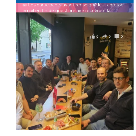
📧 Les participants ayant renseigné leur adresse
email en fin de questionnaire recevront la
synthèse des résultats
...
Voir plus
Se souvenir de moi
il y a 4 mois
0
0
0
Voir sur Facebook
·
Partager
Connexion
Identifiant oublié ?
Mot de passe
oublié ?
Suivre sur Instagram
Charger plus