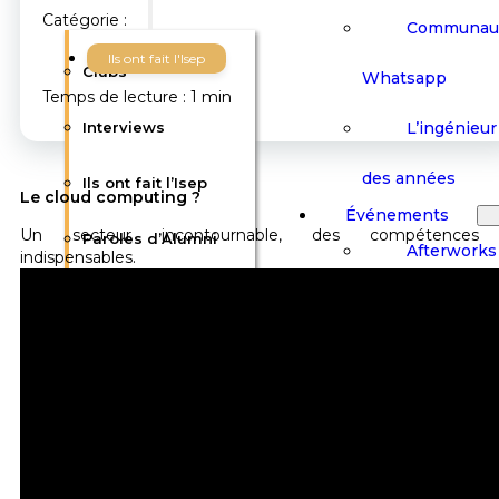
Catégorie :
Communau
Ils ont fait l'Isep
Clubs
Whatsapp
Temps de lecture : 1 min
L’ingénieur 
Interviews
des années
Ils ont fait l’Isep
Le cloud computing ?
Événements
Un secteur incontournable, des compétences
Paroles d’Alumni
Afterworks
indispensables.
Communauté
Barbecues
Conférenc
Whatsapp
Salons & F
L’ingénieur Isep au
Visites Cult
fil des années