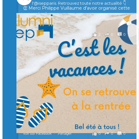
l'@isepparis.
Retrouvez toute notre actualité 👇
👏 Merci Philippe Vuillaume d'avoir organisé cette
rencontre !
il y a 2 mois
2
0
0
Voir sur Facebook
·
Partager
🙏 Soutenez l’Isep via la taxe d’apprentissage 2026
et contribuons ensemble à former les générations
d’ingénieurs de demain. 🙏
Merci à tous !
🎯 Taxe d’apprentissage 2026 : avec l'Isep, investissez pour
un numérique au service de l'humain !
À l’Isep, nous formons des ingénieurs, des bachelors, des
Mastères Spécialisés, qui allient excellence technologique et
valeurs humaines, au cœur de notre pro
...
Voir plus
il y a 2 mois
0
0
0
Voir sur Facebook
·
Partager