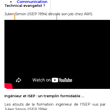
Communication
Technical evangelist ?
Julien Simon (ISEP 1994) dévoile son job chez AWS.
Actualités
Flash Signaux
Plaquette
Nous contacter
F.A.Q
Ingénieur et ISEP : un tremplin formidable …
Les atouts de la formation ingénieur de l’ISEP vus par
Julien Simon (ISEP 1994).