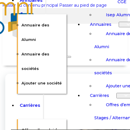
Annuaires
CGE
Passer au contenu principal
Passer au pied de page
Isep Alumn
Annuaires
Annuaire des
Annuaire d
Alumni
Alumni
Rechercher sur le site
Annuaire des
Annuaire d
Rechercher
sociétés
sociétés
Ajouter une société
×
Ajouter une
0
Carrières
Offres d’em
Carrières
Panier
Panier
Boutique
Boutique
Stages / Alterna
Se
Se
Votre panier est vide.
Connecter
Connecter