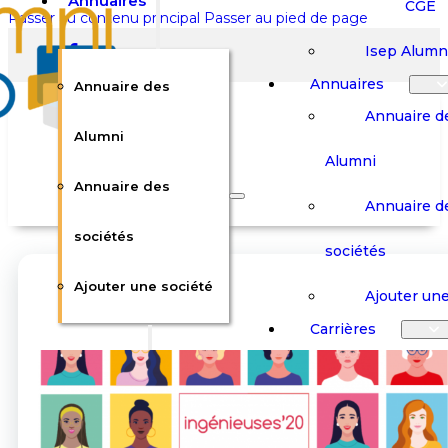
Annuaires
CGE
Passer au contenu principal
Passer au pied de page
Isep Alumn
Annuaires
Annuaire des
Annuaire d
Alumni
Alumni
Rechercher sur le site
Annuaire des
Annuaire d
Rechercher
sociétés
sociétés
Ajouter une société
×
Ajouter une
0
Carrières
Offres d’em
Carrières
Panier
Panier
Boutique
Boutique
Stages / Alterna
Se
Se
Votre panier est vide.
Connecter
Connecter