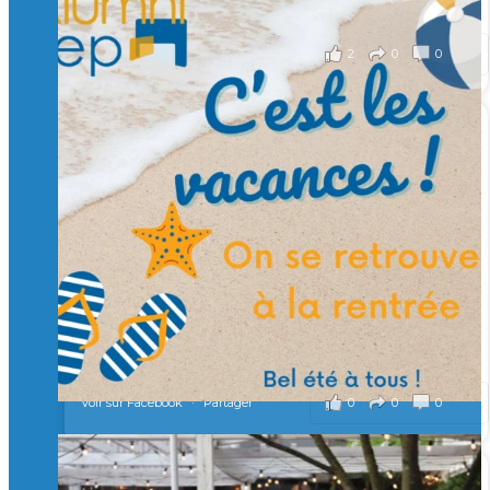
il y a 2 mois
2
0
0
Voir sur Facebook
·
Partager
🙏 Soutenez l’Isep via la taxe d’apprentissage 2026
et contribuons ensemble à former les générations
d’ingénieurs de demain. 🙏
Merci à tous !
🎯 Taxe d’apprentissage 2026 : avec l'Isep, investissez pour
un numérique au service de l'humain !
À l’Isep, nous formons des ingénieurs, des bachelors, des
Mastères Spécialisés, qui allient excellence technologique et
valeurs humaines, au cœur de notre pro
...
Voir plus
il y a 2 mois
0
0
0
Voir sur Facebook
·
Partager
🚀Afterwork à Genève 🚀