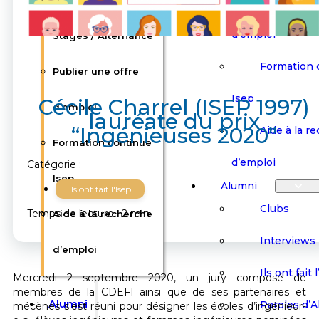
Offres d’emploi /
Publier une
d’emploi
Stages / Alternance
Formation 
Publier une offre
Isep
Cécile Charrel (ISEP 1997)
d’emploi
lauréate du prix
“Ingénieuses 2020”
Aide à la r
Formation continue
d’emploi
Catégorie :
Isep
Alumni
Ils ont fait l'Isep
Clubs
Temps de lecture : 2 min
Aide à la recherche
Interviews
d’emploi
Ils ont fait 
Mercredi 2 septembre 2020, un jury composé de
membres de la CDEFI ainsi que de ses partenaires et
Alumni
Paroles d’
mécènes s’est réuni pour désigner les écoles d’ingénieur-