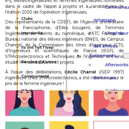
e-s, élèves-ingénieures et femmes ingénieures nominées
dans le cadre de l’appel à projets et à candidatures de
Communau
l’édition 2020 de l’opération Ingénieuses.
Clubs
Whatsapp
Des représentants de la CDEFI, de l’Agence universitaire
de la Francophonie, d’Elles bougent, de Femmes
L’ingénieur 
Interviews
Ingénieurs, de Talents du numérique, d’ATC France, du
Bureau national des élèves ingénieurs (BNEI), de Campus
Channel, de la Commission des titres d’ingénieur (CTI),
des années
Ils ont fait l’Isep
d’Ingénieurs et scientifiques de France (IESF), de
Événements
STMicroelectronics et Techniques de l’ingénieur ont ainsi
Paroles d’Alumni
étudié 144 candidatures et projets.
Afterworks
À l’issue des délibérations,
Cécile Charrel
(ISEP 1997)
Communauté
Barbecues
ingénieure chez STMicroelectronics, a été nominée pour le
prix de la femme ingénieure !
Conférenc
Whatsapp
Salons & F
L’ingénieur Isep au
Visites Cult
fil des années