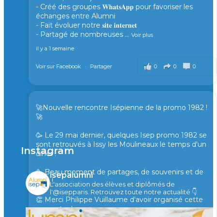
- Créé des groupes 𝐖𝐡𝐚𝐭𝐬𝐀𝐩𝐩 pour favoriser les
échanges entre Alumni
- Fait évoluer notre 𝐬𝐢𝐭𝐞 𝐢𝐧𝐭𝐞𝐫𝐧𝐞𝐭
- Partagé de nombreuses
...
Voir plus
il y a 1 semaine
0
0
0
Voir sur Facebook
·
Partager
🚀Nouvelle rencontre Isépienne de la promo 1982 !
🚀
🥳 Le 29 mai dernier, quelques Isep promo 1982 se
sont retrouvés à Issy les Moulineaux le temps d'un
Instagram
diner !
🥳 Beau moment de partages, de souvenirs et de
isepalumni
rires !
L'association des élèves et diplômés de
l'@isepparis.
Retrouvez toute notre actualité 👇
👏 Merci Philippe Vuillaume d'avoir organisé cette
rencontre !