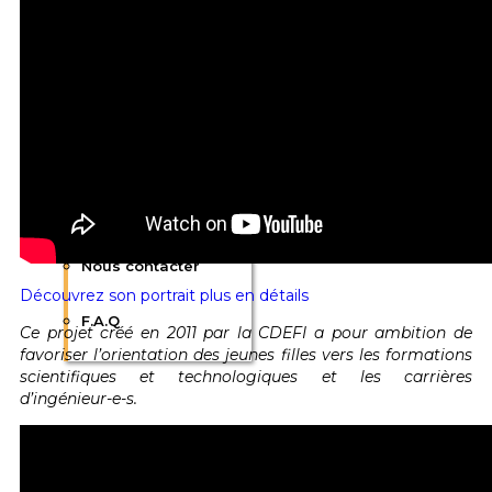
Communication
Actualités
Flash Signaux
Plaquette
Nous contacter
Découvrez son portrait plus en détails
F.A.Q
Ce projet créé en 2011 par la CDEFI a pour ambition de
favoriser l’orientation des jeunes filles vers les formations
scientifiques et technologiques et les carrières
d’ingénieur-e-s.