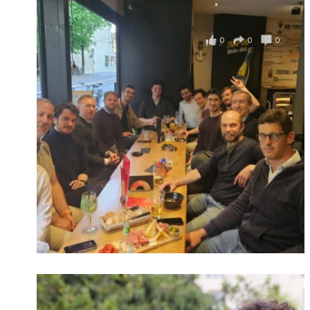
Se souvenir de moi
il y a 4 mois
0
0
0
Voir sur Facebook
·
Partager
Connexion
Identifiant oublié ?
Mot de passe
oublié ?
Suivre sur Instagram
Charger plus