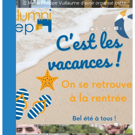
👏 Merci Philippe Vuillaume d'avoir organisé cette
rencontre !
il y a 2 mois
2
0
0
Voir sur Facebook
·
Partager
🙏 Soutenez l’Isep via la taxe d’apprentissage 2026
et contribuons ensemble à former les générations
d’ingénieurs de demain. 🙏
Merci à tous !
🎯 Taxe d’apprentissage 2026 : avec l'Isep, investissez pour
un numérique au service de l'humain !
À l’Isep, nous formons des ingénieurs, des bachelors, des
Mastères Spécialisés, qui allient excellence technologique et
valeurs humaines, au cœur de notre pro
...
Voir plus
il y a 2 mois
0
0
0
Voir sur Facebook
·
Partager