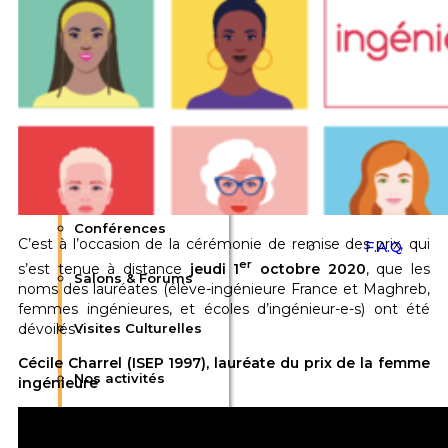
Nos activit
Communication
Événements
Actualités
Flash Sign
Afterworks &
Plaquette
Barbecues
Nous conta
Conférences
C’est à l’occasion de la cérémonie de remise des prix, qui
F.A.Q
er
s’est tenue à distance
jeudi 1
octobre 2020
, que les
Salons & Forums
noms des lauréates (élève-ingénieure France et Maghreb,
femmes ingénieures, et écoles d’ingénieur-e-s) ont été
dévoilés :
Visites Culturelles
Cécile Charrel (ISEP 1997), lauréate du prix de la femme
Nos activités
ingénieure