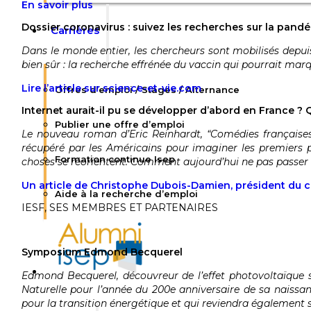
En savoir plus
Dossier coronavirus : suivez les recherches sur la pand
Carrières
Dans le monde entier, les chercheurs sont mobilisés depuis
bien sûr : la recherche effrénée du vaccin qui pourrait mar
Lire l’article sur science-et-vie.com
Offres d’emploi / Stages / Alternance
Internet aurait-il pu se développer d’abord en France ? Q
Publier une offre d’emploi
Le nouveau roman d’Eric Reinhardt, “Comédies françaises”
récupéré par les Américains pour imaginer les premiers pa
Formation continue Isep
choses se réorientent. Comment aujourd’hui ne pas passer à
Un article de Christophe Dubois-Damien, président du 
Aide à la recherche d’emploi
IESF, SES MEMBRES ET PARTENAIRES
Symposium Edmond Becquerel
Edmond Becquerel, découvreur de l’effet photovoltaïque se
Naturelle pour l’année du 200e anniversaire de sa naissan
pour la transition énergétique et qui reviendra également s