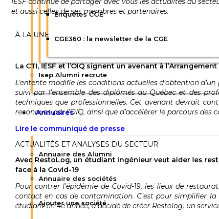
IESF continue de partager avec vous les actualités du secte
et aussi celles de ses membres et partenaires.
Enquêtes CGE
À LA UNE
CGE360 : la newsletter de la CGE
La CTI, IESF et l’OIQ signent un avenant à l’Arrangeme
Isep Alumni recrute
L’entente modifie les conditions actuelles d’obtention d’u
suivi par l’ensemble des diplômés du Québec et des pro
techniques que professionnelles. Cet avenant devrait con
reconnues par l’OIQ, ainsi que d’accélérer le parcours des ca
Annuaires
Lire le communiqué de presse
ACTUALITÉS ET ANALYSES DU SECTEUR
Annuaire des Alumni
Avec RestoLog, un étudiant ingénieur veut aider les res
face à la Covid-19
Annuaire des sociétés
Pour contrer l’épidémie de Covid-19, les lieux de restaura
contact en cas de contamination. C’est pour simplifier la
Ajouter une société
étudiant en 4e année, a décidé de créer Restolog, un service