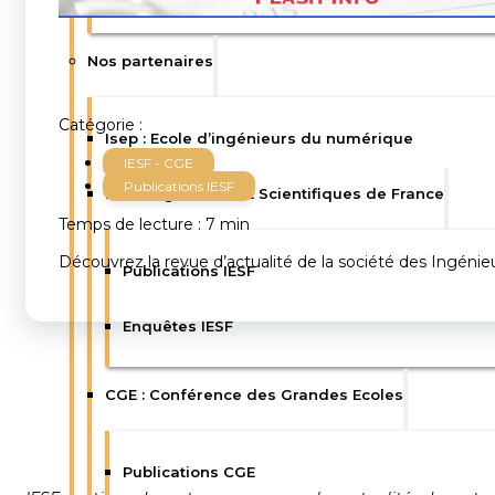
Nos partenaires
Catégorie :
Isep : Ecole d’ingénieurs du numérique
IESF - CGE
Publications IESF
IESF : Ingénieurs et Scientifiques de France
Temps de lecture : 7 min
Découvrez la revue d’actualité de la société des Ingénie
Publications IESF
Enquêtes IESF
CGE : Conférence des Grandes Ecoles
Publications CGE