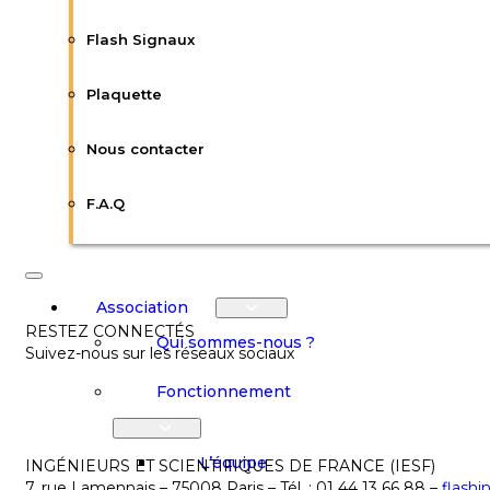
Flash Signaux
Plaquette
Nous contacter
F.A.Q
Association
RESTEZ CONNECTÉS
Qui sommes-nous ?
Suivez-nous sur les réseaux sociaux
Fonctionnement
L’équipe
INGÉNIEURS ET SCIENTIFIQUES DE FRANCE (IESF)
7, rue Lamennais – 75008 Paris – Tél. : 01 44 13 66 88 –
flashi