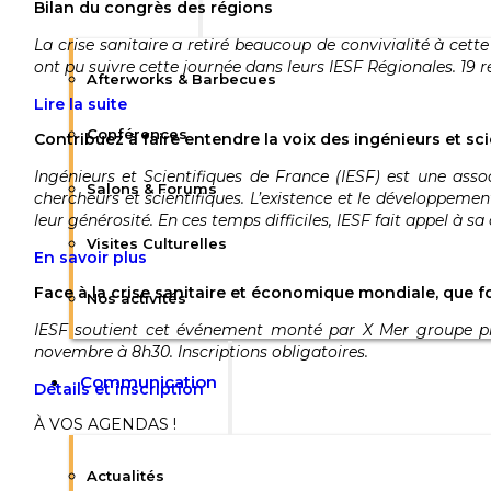
Bilan du congrès des régions
La crise sanitaire a retiré beaucoup de convivialité à ce
ont pu suivre cette journée dans leurs IESF Régionales. 19 r
Afterworks & Barbecues
Lire la suite
Conférences
Contribuez à faire entendre la voix des ingénieurs et sci
Ingénieurs et Scientifiques de France (IESF) est une asso
Salons & Forums
chercheurs et scientifiques. L’existence et le développemen
leur générosité. En ces temps difficiles, IESF fait appel à
Visites Culturelles
En savoir plus
Face à la crise sanitaire et économique mondiale, que f
Nos activités
IESF soutient cet événement monté par X Mer groupe prof
novembre à 8h30. Inscriptions obligatoires.
Communication
Détails et inscription
À VOS AGENDAS !
Actualités