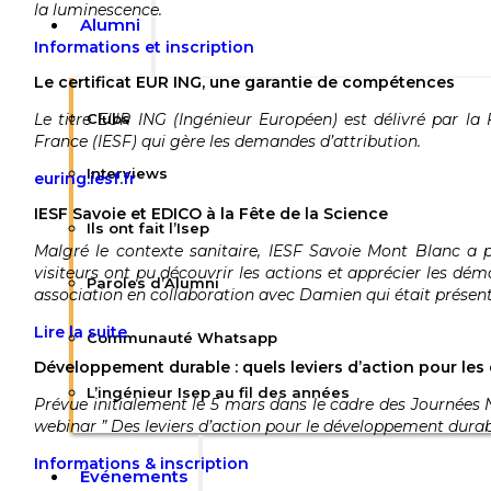
la luminescence.
Alumni
Informations et inscription
Le certificat EUR ING, une garantie de compétences
Le titre EUR ING (Ingénieur Européen) est délivré par la 
Clubs
France (IESF) qui gère les demandes d’attribution.
Interviews
euring.iesf.fr
IESF Savoie et EDICO à la Fête de la Science
Ils ont fait l’Isep
Malgré le contexte sanitaire, IESF Savoie Mont Blanc a 
visiteurs ont pu découvrir les actions et apprécier les dé
Paroles d’Alumni
association en collaboration avec Damien qui était présent
Lire la suite
Communauté Whatsapp
Développement durable : quels leviers d’action pour les 
L’ingénieur Isep au fil des années
Prévue initialement le 5 mars dans le cadre des Journées N
webinar ” Des leviers d’action pour le développement durab
Informations & inscription
Événements