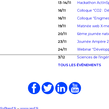
13-14/11
Hackathon ActInS
16/11
Colloque “CO2 : Dé
16/11
Colloque “Enigmes
19/11
Matinée web X-mer
20/11
6ème journée natio
23/11
Journée Ampère 
24/11
Webinar “Développe
3/12
Sciences de l’ingé
TOUS LES ÉVÉNEMENTS
nfo@iesf.fr
–
www.iesf.fr