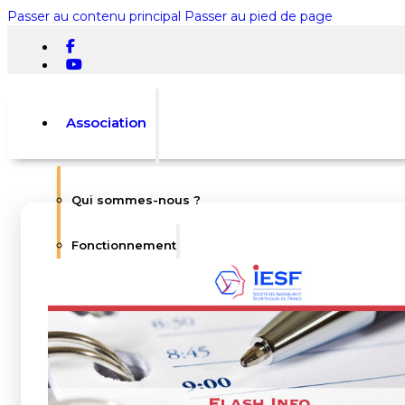
Passer au contenu principal
Passer au pied de page
Association
Qui sommes-nous ?
Rechercher
Fonctionnement
×
0
L’équipe
Statuts
Votre panier est vide.
Règlement intérieur