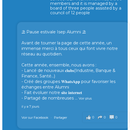
members and it is managed by a
board of three people assisted by a
council of 12 people
⛱️ Pause estivale Isep Alumni ⛱️
Avant de tourner la page de cette année, un
immense merci à tous ceux qui font vivre notre
réseau au quotidien.
Cette année, ensemble, nous avons :
- Lancé de nouveaux 𝐜𝐥𝐮𝐛𝐬(Industrie, Banque &
Finance, Santé...)
- Créé des groupes 𝐖𝐡𝐚𝐭𝐬𝐀𝐩𝐩 pour favoriser les
échanges entre Alumni
- Fait évoluer notre 𝐬𝐢𝐭𝐞 𝐢𝐧𝐭𝐞𝐫𝐧𝐞𝐭
- Partagé de nombreuses
...
Voir plus
il y a 7 jours
0
0
0
Voir sur Facebook
·
Partager