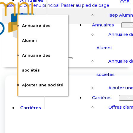
Annuaires
CGE
Passer au contenu principal
Passer au pied de page
Isep Alumn
Annuaires
Annuaire des
Annuaire d
Alumni
Alumni
Rechercher sur le site
Annuaire des
Annuaire d
Rechercher
sociétés
sociétés
Ajouter une société
×
Ajouter une
0
Carrières
Offres d’em
Carrières
Panier
Panier
Boutique
Boutique
Stages / Alterna
Se
Se
Votre panier est vide.
Connecter
Connecter