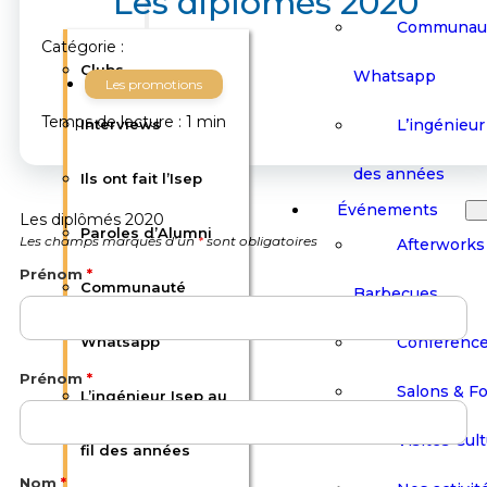
Les diplômés 2020
Communau
Catégorie :
Clubs
Whatsapp
Les promotions
Temps de lecture : 1 min
L’ingénieur 
Interviews
des années
Ils ont fait l’Isep
Événements
Les diplômés 2020
Paroles d’Alumni
Les champs marqués d’un
*
sont obligatoires
Afterworks
Prénom
*
Communauté
Barbecues
Conférenc
Whatsapp
Prénom
*
Salons & F
L’ingénieur Isep au
Visites Cult
fil des années
Nom
*