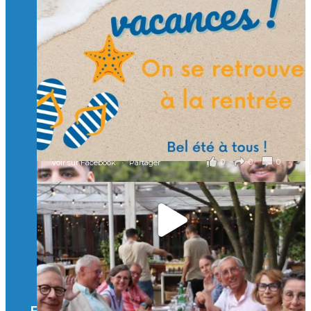
et contribuons ensemble à former les générations
d’ingénieurs de demain. 🙏
Merci à tous !
🎯 Taxe d’apprentissage 2026 : avec l'Isep, investissez pour
un numérique au service de l'humain !
À l’Isep, nous formons des ingénieurs, des bachelors, des
Mastères Spécialisés, qui allient excellence technologique et
valeurs humaines, au cœur de notre pro
...
Voir plus
il y a 2 mois
0
0
0
Voir sur Facebook
·
Partager
🚀Afterwork à Genève 🚀
🥳 Le 22 avril dernier, 14 Alumni vivant / travaillant
en Suisse ont partagé un moment convivial de
retrouvailles et d'échanges !
Merci à tous pour votre présence et à Alexandre
CHEA pour l'organisation !