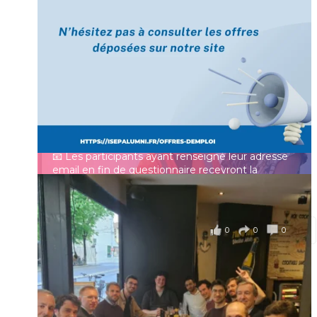
[Enquête IESF 2026] Top départ 🚀
Prénom
👩‍🎓 Ingénieurs diplômés, vous avez jusqu’au 31
mai pour participer et faire entendre votre voix !
Identifiant ou e-mail
Depuis plus de 60 ans, cette enquête vise à établir
un panorama complet de la situation socio-
professionnelle des ingénieurs et scientifiques
Mot de passe
français.
📧 Les participants ayant renseigné leur adresse
email en fin de questionnaire recevront la
synthèse des résultats
...
Voir plus
Se souvenir de moi
il y a 4 mois
0
0
0
Voir sur Facebook
·
Partager
Connexion