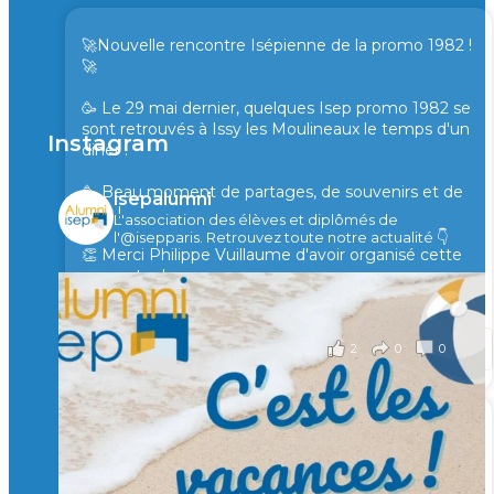
🚀Nouvelle rencontre Isépienne de la promo 1982 !
🚀
🥳 Le 29 mai dernier, quelques Isep promo 1982 se
sont retrouvés à Issy les Moulineaux le temps d'un
Instagram
diner !
🥳 Beau moment de partages, de souvenirs et de
isepalumni
rires !
L'association des élèves et diplômés de
l'@isepparis.
Retrouvez toute notre actualité 👇
👏 Merci Philippe Vuillaume d'avoir organisé cette
rencontre !
il y a 2 mois
2
0
0
Voir sur Facebook
·
Partager
🙏 Soutenez l’Isep via la taxe d’apprentissage 2026
et contribuons ensemble à former les générations
d’ingénieurs de demain. 🙏