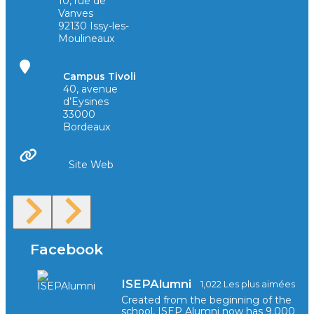
10, rue de
Vanves
92130 Issy-les-
Moulineaux
Campus Tivoli
40, avenue
d’Eysines
33000
Bordeaux
Site Web
Facebook
ISEPAlumni
1,022 Les plus aimées
Created from the beginning of the
school, ISEP Alumni now has 9.000