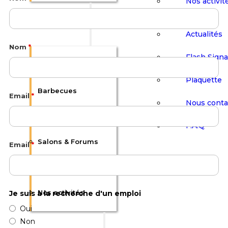
Nos activit
Communication
Événements
Actualités
Nom
*
Flash Sign
Afterworks &
Plaquette
Barbecues
Email
*
Nous conta
Conférences
F.A.Q
Salons & Forums
Email
*
Visites Culturelles
Nos activités
Je suis à la recherche d'un emploi
Oui
Non