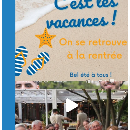
Suivre sur Instagram
Charger plus
🙏 Soutenez l’Isep via la taxe d’apprentissage 2026
et contribuons ensemble à former les générations
d’ingénieurs de demain. 🙏
Merci à tous !
🎯 Taxe d’apprentissage 2026 : avec l'Isep, investissez pour
un numérique au service de l'humain !
À l’Isep, nous formons des ingénieurs, des bachelors, des
Mastères Spécialisés, qui allient excellence technologique et
valeurs humaines, au cœur de notre pro
...
Voir plus
il y a 2 mois
0
0
0
Voir sur Facebook
·
Partager
🚀Afterwork à Genève 🚀
🥳 Le 22 avril dernier, 14 Alumni vivant / travaillant
en Suisse ont partagé un moment convivial de
retrouvailles et d'échanges !