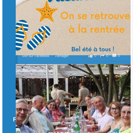
Merci à tous !
🎯 Taxe d’apprentissage 2026 : avec l'Isep, investissez pour
un numérique au service de l'humain !
À l’Isep, nous formons des ingénieurs, des bachelors, des
Mastères Spécialisés, qui allient excellence technologique et
valeurs humaines, au cœur de notre pro
...
Voir plus
il y a 2 mois
0
0
0
Voir sur Facebook
·
Partager
🚀Afterwork à Genève 🚀
🥳 Le 22 avril dernier, 14 Alumni vivant / travaillant
en Suisse ont partagé un moment convivial de
retrouvailles et d'échanges !
Merci à tous pour votre présence et à Alexandre
CHEA pour l'organisation !
Facebook
il y a 3 mois