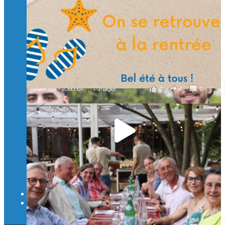
🎯 Taxe d’apprentissage 2026 : avec l'Isep, investissez pour
un numérique au service de l'humain !
À l’Isep, nous formons des ingénieurs, des bachelors, des
Mastères Spécialisés, qui allient excellence technologique et
valeurs humaines, au cœur de notre pro
...
Voir plus
il y a 2 mois
0
0
0
Voir sur Facebook
·
Partager
🚀Afterwork à Genève 🚀
🥳 Le 22 avril dernier, 14 Alumni vivant / travaillant
en Suisse ont partagé un moment convivial de
retrouvailles et d'échanges !
Merci à tous pour votre présence et à Alexandre
CHEA pour l'organisation !
il y a 3 mois