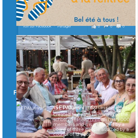
...
Voir plus
il y a 2 mois
0
0
0
Voir sur Facebook
·
Partager
🚀Afterwork à Genève 🚀
🥳 Le 22 avril dernier, 14 Alumni vivant / travaillant
en Suisse ont partagé un moment convivial de
retrouvailles et d'échanges !
Merci à tous pour votre présence et à Alexandre
CHEA pour l'organisation !
Facebook
il y a 3 mois
ISEPAlumni
1,022 Les plus aimées
2
0
0
Voir sur Facebook
·
Partager
Created from the beginning of the
school, ISEP Alumni now has 9.000
members and it is managed by a
board of three people assisted by a
council of 12 people
🚀La dynamique des rencontres entre Alumni