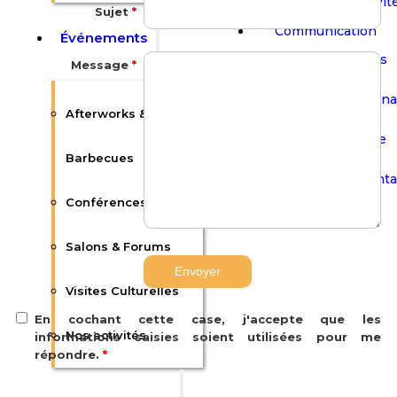
Nos activit
Sujet
*
Communication
Événements
Actualités
Message
*
Flash Sign
Afterworks &
Plaquette
Barbecues
Nous conta
Conférences
F.A.Q
Salons & Forums
Visites Culturelles
En cochant cette case, j'accepte que les
Nos activités
informations saisies soient utilisées pour me
répondre.
*