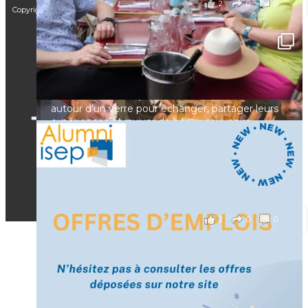
2
0
0
Voir sur Facebook
·
Partager
Copyright © 2025 – Isep Alumni est une association de loi 1901
CGV
F.A.Q
🚀La dynamique des rencontres entre Alumni
Mentions légales
continue sur sa lancée ! 🚀🚀
RGPD
🙂Hier soir, des Isepiens se sont retrouvés à Paris
Nous contacter
autour d’un verre pour échanger, partager leurs
expériences et raviver de beaux souvenirs.
Un moment convivial qui illustre la force et la
CGV
richesse de notre réseau.
F.A.Q
Mentions légales
🤝 Prochaine étape : Lyon… puis la Suisse !
RGPD
Nous contacter
il y a 4 mois
2
0
0
Voir sur Facebook
·
Partager
[Enquête IESF 2026] Top départ 🚀
Prénom
👩‍🎓 Ingénieurs diplômés, vous avez jusqu’au 31
mai pour participer et faire entendre votre voix !