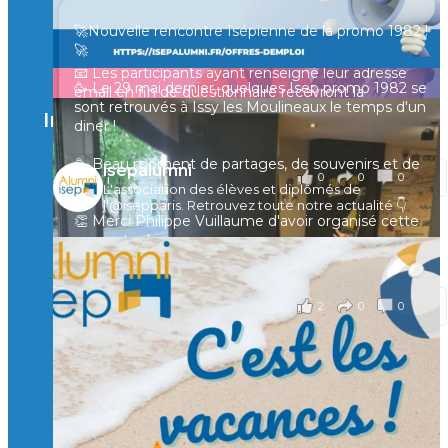
professionnelle des ingénieurs et scientifiques
🚀Nouvelle rencontre Isépienne de la promo 1982 !
français.
🚀
📧 Les participants ayant renseigné leur adresse
🥳 Le 29 mai dernier, quelques Isep promo 1982 se
email en fin de questionnaire recevront la
sont retrouvés à Issy les Moulineaux le temps d'un
synthèse des résultats
...
Voir plus
Instagram
diner !
il y a 4 mois
🥳 Beau moment de partages, de souvenirs et de
isepalumni
0
0
0
Voir sur Facebook
·
Partager
rires !
L'association des élèves et diplômés de
l'@isepparis.
Retrouvez toute notre actualité 👇
👏 Merci Philippe Vuillaume d'avoir organisé cette
rencontre !
il y a 2 mois
2
0
0
Voir sur Facebook
·
Partager
Suivre sur Instagram
Charger plus
🙏 Soutenez l’Isep via la taxe d’apprentissage 2026
et contribuons ensemble à former les générations
d’ingénieurs de demain. 🙏
Merci à tous !