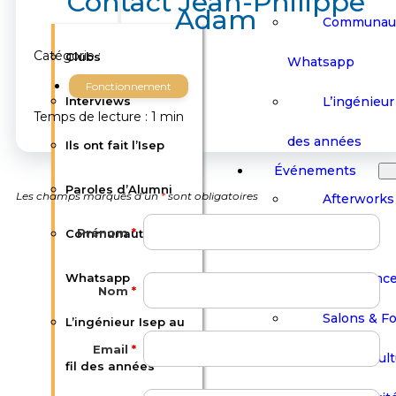
Contact Jean-Philippe
Adam
Communau
Catégorie :
Clubs
Whatsapp
Fonctionnement
L’ingénieur 
Interviews
Temps de lecture : 1 min
des années
Ils ont fait l’Isep
Événements
Paroles d’Alumni
Les champs marqués d’un
*
sont obligatoires
Afterworks
Prénom
*
Communauté
Barbecues
Conférenc
Whatsapp
Nom
*
Salons & F
L’ingénieur Isep au
Email
*
Visites Cult
fil des années