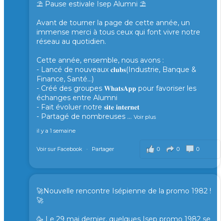
⛱️ Pause estivale Isep Alumni ⛱️
Avant de tourner la page de cette année, un
immense merci à tous ceux qui font vivre notre
réseau au quotidien.
Cette année, ensemble, nous avons :
- Lancé de nouveaux 𝐜𝐥𝐮𝐛𝐬(Industrie, Banque &
Finance, Santé...)
- Créé des groupes 𝐖𝐡𝐚𝐭𝐬𝐀𝐩𝐩 pour favoriser les
échanges entre Alumni
- Fait évoluer notre 𝐬𝐢𝐭𝐞 𝐢𝐧𝐭𝐞𝐫𝐧𝐞𝐭
- Partagé de nombreuses
...
Voir plus
il y a 1 semaine
0
0
0
Voir sur Facebook
·
Partager
🚀Nouvelle rencontre Isépienne de la promo 1982 !
🚀
🥳 Le 29 mai dernier, quelques Isep promo 1982 se