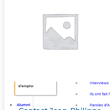
Offres d’emploi /
Publier une
d’emploi
Stages / Alternance
Formation 
Publier une offre
Isep
d’emploi
Aide à la r
Formation continue
d’emploi
Isep
Alumni
Clubs
Aide à la recherche
Interviews
d’emploi
Ils ont fait 
Alumni
Paroles d’