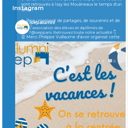
sont retrouvés à Issy les Moulineaux le temps d'un
Instagram
diner !
🥳 Beau moment de partages, de souvenirs et de
isepalumni
rires !
L'association des élèves et diplômés de
l'@isepparis.
Retrouvez toute notre actualité 👇
👏 Merci Philippe Vuillaume d'avoir organisé cette
rencontre !
il y a 2 mois
2
0
0
Voir sur Facebook
·
Partager
🙏 Soutenez l’Isep via la taxe d’apprentissage 2026
et contribuons ensemble à former les générations
d’ingénieurs de demain. 🙏
Merci à tous !
🎯 Taxe d’apprentissage 2026 : avec l'Isep, investissez pour
un numérique au service de l'humain !
À l’Isep, nous formons des ingénieurs, des bachelors, des
Mastères Spécialisés, qui allient excellence technologique et
valeurs humaines, au cœur de notre pro