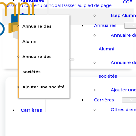
Annuaires
CGE
Passer au contenu principal
Passer au pied de page
Isep Alumn
Annuaires
Annuaire des
Annuaire d
Alumni
Alumni
Rechercher sur le site
Annuaire des
Annuaire d
Rechercher
sociétés
sociétés
Ajouter une société
×
Ajouter une
0
Carrières
Offres d’em
Carrières
Panier
Panier
Boutique
Boutique
Stages / Alterna
Se
Se
Votre panier est vide.
Connecter
Connecter