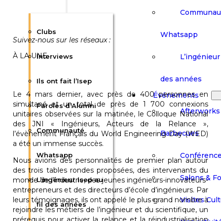
Communau
Clubs
Whatsapp
Suivez-nous sur les réseaux
:
À LA UNE
L’ingénieur 
Interviews
des années
Ils ont fait l’Isep
Le 4 mars dernier, avec près de 400 personnes en
Événements
simultané et un total de près de 1 700 connexions
Paroles d’Alumni
Afterworks
unitaires observées sur la matinée, le Colloque National
des JNI « Ingénieurs, Acteurs de la Relance »,
Communauté
Barbecues
l’évènement Français du World Engineering Day (WED)
a été un immense succès.
Conférenc
Whatsapp
Nous avions des personnalités de premier plan autour
des trois tables rondes proposées, des intervenants du
Salons & F
monde de l’industrie, des jeunes ingénieurs-innovateurs-
L’ingénieur Isep au
entrepreneurs et des directeurs d’école d’ingénieurs. Par
Visites Cult
leurs témoignages, ils ont appelé le plus grand nombre à
fil des années
rejoindre les métiers de l’ingénieur et du scientifique, un
prérequis pour activer la relance et la réindustrialisation