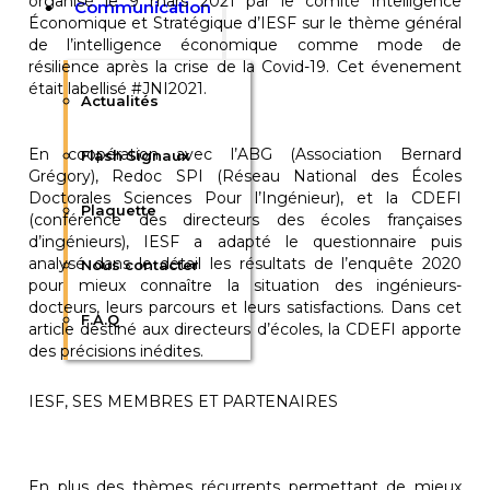
organisé le 9 mars 2021 par le comité Intelligence
Communication
Économique et Stratégique d’IESF sur le thème général
de l’intelligence économique comme mode de
résilience après la crise de la Covid-19. Cet évenement
était labellisé #JNI2021.
Actualités
En coopération avec l’ABG (Association Bernard
Flash Signaux
Grégory), Redoc SPI (Réseau National des Écoles
Doctorales Sciences Pour l’Ingénieur), et la CDEFI
Plaquette
(conférence des directeurs des écoles françaises
d’ingénieurs), IESF a adapté le questionnaire puis
analysé dans le détail les résultats de l’enquête 2020
Nous contacter
pour mieux connaître la situation des ingénieurs-
docteurs, leurs parcours et leurs satisfactions. Dans cet
F.A.Q
article destiné aux directeurs d’écoles, la CDEFI apporte
des précisions inédites.
IESF, SES MEMBRES ET PARTENAIRES
En plus des thèmes récurrents permettant de mieux