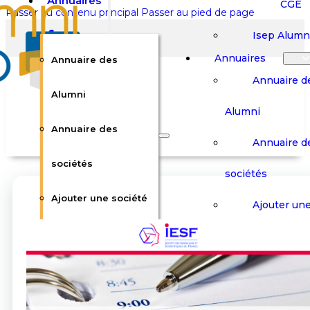
Annuaires
CGE
Passer au contenu principal
Passer au pied de page
Isep Alumn
Annuaires
Annuaire des
Annuaire d
Alumni
Alumni
Rechercher sur le site
Annuaire des
Annuaire d
Rechercher
sociétés
sociétés
Ajouter une société
×
Ajouter une
0
Carrières
Offres d’em
Carrières
Panier
Panier
Boutique
Boutique
Stages / Alterna
Se
Se
Votre panier est vide.
Connecter
Connecter