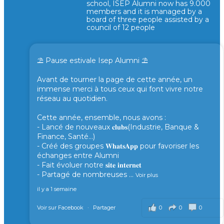
school, ISEP Alumni now has 9.000
members and it is managed by a
board of three people assisted by a
council of 12 people
⛱️ Pause estivale Isep Alumni ⛱️
Avant de tourner la page de cette année, un
immense merci à tous ceux qui font vivre notre
réseau au quotidien.
Cette année, ensemble, nous avons :
- Lancé de nouveaux 𝐜𝐥𝐮𝐛𝐬(Industrie, Banque &
Finance, Santé...)
- Créé des groupes 𝐖𝐡𝐚𝐭𝐬𝐀𝐩𝐩 pour favoriser les
échanges entre Alumni
- Fait évoluer notre 𝐬𝐢𝐭𝐞 𝐢𝐧𝐭𝐞𝐫𝐧𝐞𝐭
- Partagé de nombreuses
...
Voir plus
il y a 1 semaine
0
0
0
Voir sur Facebook
·
Partager