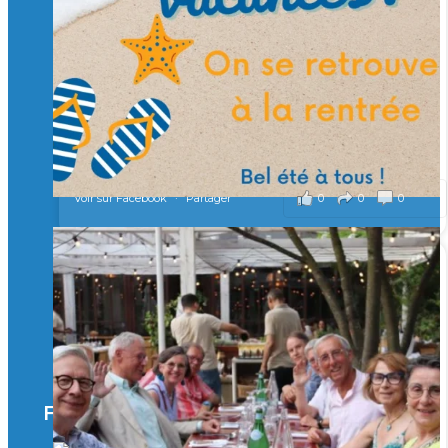
Merci à tous !
🎯 Taxe d’apprentissage 2026 : avec l'Isep, investissez pour
un numérique au service de l'humain !
À l’Isep, nous formons des ingénieurs, des bachelors, des
Mastères Spécialisés, qui allient excellence technologique et
valeurs humaines, au cœur de notre pro
...
Voir plus
il y a 2 mois
0
0
0
Voir sur Facebook
·
Partager
🚀Afterwork à Genève 🚀
🥳 Le 22 avril dernier, 14 Alumni vivant / travaillant
en Suisse ont partagé un moment convivial de
retrouvailles et d'échanges !
Merci à tous pour votre présence et à Alexandre
CHEA pour l'organisation !
Facebook
il y a 3 mois