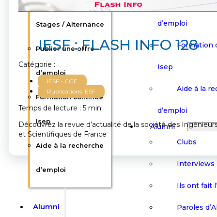
Offres d’emploi /
Publier une
d’emploi
Stages / Alternance
IESF : FLASH INFO 128
Formation 
Publier une offre
Catégorie :
Isep
d’emploi
IESF - CGE
Aide à la r
Publications IESF
Formation continue
Temps de lecture : 5 min
d’emploi
Isep
Découvrez la revue d’actualité de la société des Ingénieur
Alumni
et Scientifiques de France
Clubs
Aide à la recherche
Interviews
d’emploi
Ils ont fait 
Alumni
Paroles d’