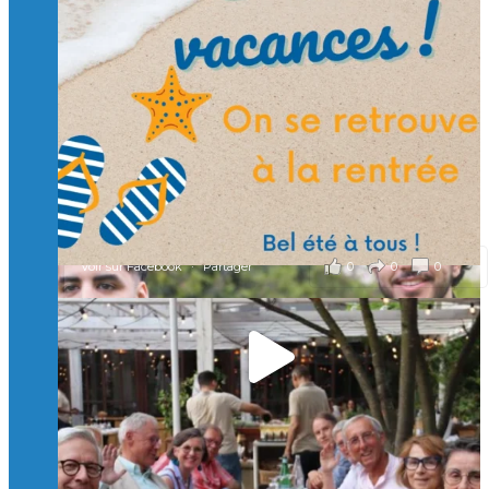
🙏 Soutenez l’Isep via la taxe d’apprentissage 2026
et contribuons ensemble à former les générations
d’ingénieurs de demain. 🙏
Merci à tous !
🎯 Taxe d’apprentissage 2026 : avec l'Isep, investissez pour
un numérique au service de l'humain !
À l’Isep, nous formons des ingénieurs, des bachelors, des
Mastères Spécialisés, qui allient excellence technologique et
valeurs humaines, au cœur de notre pro
...
Voir plus
il y a 2 mois
0
0
0
Voir sur Facebook
·
Partager
🚀Afterwork à Genève 🚀
🥳 Le 22 avril dernier, 14 Alumni vivant / travaillant
en Suisse ont partagé un moment convivial de
retrouvailles et d'échanges !
Merci à tous pour votre présence et à Alexandre