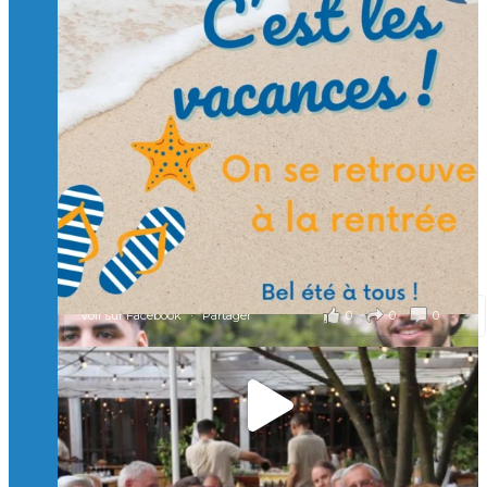
Suivre sur Instagram
Charger plus
🙏 Soutenez l’Isep via la taxe d’apprentissage 2026
et contribuons ensemble à former les générations
d’ingénieurs de demain. 🙏
Merci à tous !
🎯 Taxe d’apprentissage 2026 : avec l'Isep, investissez pour
un numérique au service de l'humain !
À l’Isep, nous formons des ingénieurs, des bachelors, des
Mastères Spécialisés, qui allient excellence technologique et
valeurs humaines, au cœur de notre pro
...
Voir plus
il y a 2 mois
0
0
0
Voir sur Facebook
·
Partager
🚀Afterwork à Genève 🚀
🥳 Le 22 avril dernier, 14 Alumni vivant / travaillant
en Suisse ont partagé un moment convivial de
retrouvailles et d'échanges !