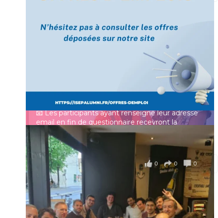
[Enquête IESF 2026] Top départ 🚀
Prénom
👩‍🎓 Ingénieurs diplômés, vous avez jusqu’au 31
mai pour participer et faire entendre votre voix !
Identifiant ou e-mail
Depuis plus de 60 ans, cette enquête vise à établir
un panorama complet de la situation socio-
professionnelle des ingénieurs et scientifiques
Mot de passe
français.
📧 Les participants ayant renseigné leur adresse
email en fin de questionnaire recevront la
synthèse des résultats
...
Voir plus
Se souvenir de moi
il y a 4 mois
0
0
0
Voir sur Facebook
·
Partager
Connexion