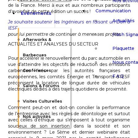
Nos activit
de la France. Merci à eux et aux nombreux participants
Communication
d’avoir fait de cette édition un succès !
Événements
Actualités
Je souhaite soutenir les Ingénieurs en faisant un Don à
IESF
pour lui permettre de continuer à mener ses projets
Flash Sign
Afterworks &
ACTUALITÉS ET ANALYSES DU SECTEUR
Plaquette
Barbecues
Pour accélérer le renouvellement du parc automobile en
Nous conta
vue d’atteindre les objectifs de réduction des émissions
carbonées fixés par les autorités françaises et
Conférences
F.A.Q
européennes, les comités Énergie et Transports d’IESF
préconisent la location de longue durée de véhicules
Salons & Forums
électriques dédiés à des trajets quotidiens de proximité.
Visites Culturelles
Comment peut-on et doit-on concilier la performance
de l’entreprise avec les règles de déontologie et surtout
Nos activités
avec celles d’éthique qui s’imposent à tout organisme
soucieux de son insertion dans la société et son
environnement ? Le 5ème et dernier webinaire était