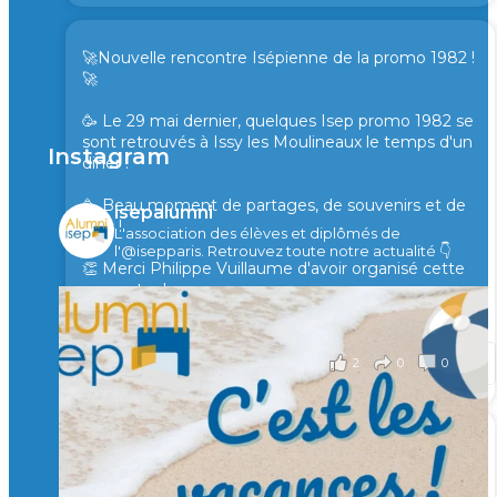
🚀Nouvelle rencontre Isépienne de la promo 1982 !
🚀
🥳 Le 29 mai dernier, quelques Isep promo 1982 se
sont retrouvés à Issy les Moulineaux le temps d'un
Instagram
diner !
🥳 Beau moment de partages, de souvenirs et de
isepalumni
rires !
L'association des élèves et diplômés de
l'@isepparis.
Retrouvez toute notre actualité 👇
👏 Merci Philippe Vuillaume d'avoir organisé cette
rencontre !
il y a 2 mois
2
0
0
Voir sur Facebook
·
Partager
🙏 Soutenez l’Isep via la taxe d’apprentissage 2026
et contribuons ensemble à former les générations
d’ingénieurs de demain. 🙏