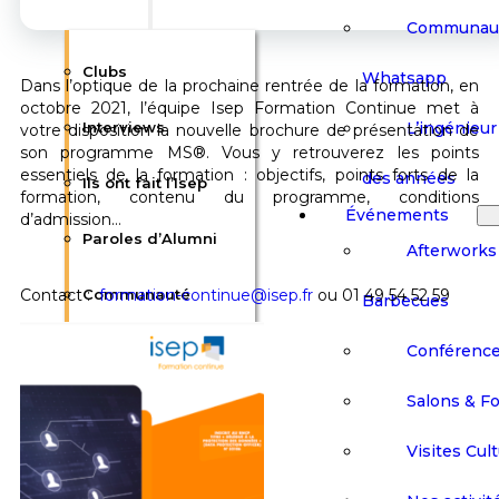
Communau
Clubs
Whatsapp
Dans l’optique de la prochaine rentrée de la formation, en
octobre 2021, l’équipe Isep Formation Continue met à
L’ingénieur 
Interviews
votre disposition la nouvelle brochure de présentation de
son programme MS®. Vous y retrouverez les points
essentiels de la formation : objectifs, points forts de la
des années
Ils ont fait l’Isep
formation, contenu du programme, conditions
Événements
d’admission…
Paroles d’Alumni
Afterworks
Contact :
Communauté
formation-continue@isep.fr
ou 01 49 54 52 59
Barbecues
Conférenc
Whatsapp
Salons & F
L’ingénieur Isep au
Visites Cult
fil des années