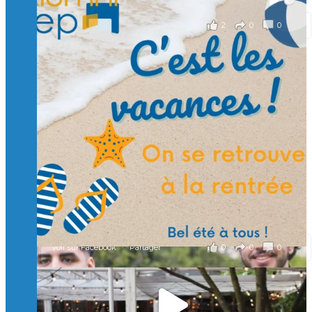
2
0
0
Voir sur Facebook
·
Partager
🙏 Soutenez l’Isep via la taxe d’apprentissage 2026
et contribuons ensemble à former les générations
d’ingénieurs de demain. 🙏
Merci à tous !
🎯 Taxe d’apprentissage 2026 : avec l'Isep, investissez pour
un numérique au service de l'humain !
À l’Isep, nous formons des ingénieurs, des bachelors, des
Mastères Spécialisés, qui allient excellence technologique et
valeurs humaines, au cœur de notre pro
...
Voir plus
il y a 2 mois
0
0
0
Voir sur Facebook
·
Partager
🚀Afterwork à Genève 🚀