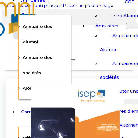
Annuaires
CGE
Passer au contenu principal
Passer au pied de page
Isep Alumn
Annuaires
Annuaire des
Annuaire d
Alumni
Alumni
Rechercher sur le site
Annuaire des
Annuaire d
Rechercher
sociétés
sociétés
Ajouter une société
×
Ajouter une
0
Carrières
Offres d’em
Carrières
Panier
Panier
Boutique
Boutique
Stages / Alterna
Se
Se
Votre panier est vide.
Connecter
Connecter