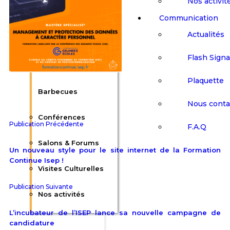
Nos activit
Communication
Événements
Actualités
Flash Sign
Afterworks &
Plaquette
Barbecues
Nous conta
Conférences
Publication Précédente
F.A.Q
Salons & Forums
Un nouveau style pour le site internet de la Formation
Continue Isep !
Visites Culturelles
Publication Suivante
Nos activités
L’incubateur de l’ISEP lance sa nouvelle campagne de
candidature