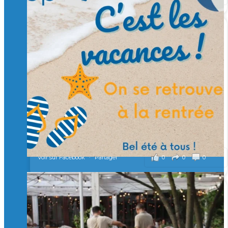
🙏 Soutenez l’Isep via la taxe d’apprentissage 2026
et contribuons ensemble à former les générations
d’ingénieurs de demain. 🙏
Merci à tous !
🎯 Taxe d’apprentissage 2026 : avec l'Isep, investissez pour
un numérique au service de l'humain !
À l’Isep, nous formons des ingénieurs, des bachelors, des
Mastères Spécialisés, qui allient excellence technologique et
valeurs humaines, au cœur de notre pro
...
Voir plus
il y a 2 mois
0
0
0
Voir sur Facebook
·
Partager
🚀Afterwork à Genève 🚀
🥳 Le 22 avril dernier, 14 Alumni vivant / travaillant
en Suisse ont partagé un moment convivial de