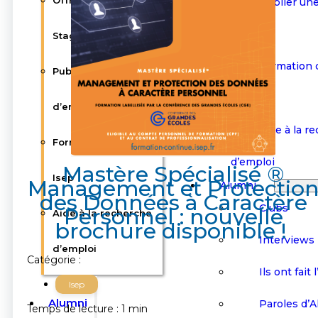
Offres d’emploi /
Publier une
d’emploi
Stages / Alternance
Formation 
Publier une offre
Isep
d’emploi
Aide à la r
Formation continue
d’emploi
Mastère Spécialisé ®
Isep
Management et Protectio
Alumni
des Données à Caractère
Clubs
Personnel : nouvelle
Aide à la recherche
brochure disponible !
Interviews
d’emploi
Catégorie :
Ils ont fait 
Isep
Alumni
Paroles d’
Temps de lecture : 1 min