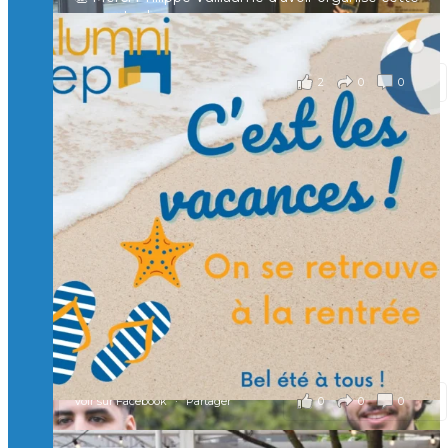
rencontre !
il y a 2 mois
2
0
0
Voir sur Facebook
·
Partager
Suivre sur Instagram
Charger plus
🙏 Soutenez l’Isep via la taxe d’apprentissage 2026
et contribuons ensemble à former les générations
d’ingénieurs de demain. 🙏
Merci à tous !
🎯 Taxe d’apprentissage 2026 : avec l'Isep, investissez pour
un numérique au service de l'humain !
À l’Isep, nous formons des ingénieurs, des bachelors, des
Mastères Spécialisés, qui allient excellence technologique et
valeurs humaines, au cœur de notre pro
...
Voir plus
il y a 2 mois
0
0
0
Voir sur Facebook
·
Partager