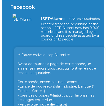
Facebook
ISEPAlumni
1,022 Les plus aimées
Created from the beginning of the
school, ISEP Alumni now has 9.000
members and it is managed by a
board of three people assisted by a
council of 12 people
⛱️ Pause estivale Isep Alumni ⛱️
Avant de tourner la page de cette année, un
immense merci à tous ceux qui font vivre notre
réseau au quotidien.
Cette année, ensemble, nous avons :
- Lancé de nouveaux 𝐜𝐥𝐮𝐛𝐬(Industrie, Banque &
Finance, Santé...)
- Créé des groupes 𝐖𝐡𝐚𝐭𝐬𝐀𝐩𝐩 pour favoriser les
échanges entre Alumni
- Fait évoluer notre 𝐬𝐢𝐭𝐞 𝐢𝐧𝐭𝐞𝐫𝐧𝐞𝐭