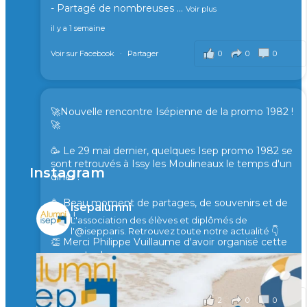
- Partagé de nombreuses
...
Voir plus
il y a 1 semaine
0
0
0
Voir sur Facebook
·
Partager
🚀Nouvelle rencontre Isépienne de la promo 1982 !
🚀
🥳 Le 29 mai dernier, quelques Isep promo 1982 se
sont retrouvés à Issy les Moulineaux le temps d'un
Instagram
diner !
🥳 Beau moment de partages, de souvenirs et de
isepalumni
rires !
L'association des élèves et diplômés de
l'@isepparis.
Retrouvez toute notre actualité 👇
👏 Merci Philippe Vuillaume d'avoir organisé cette
rencontre !
il y a 2 mois
2
0
0
Voir sur Facebook
·
Partager