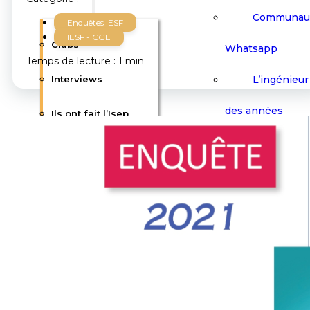
Communau
Enquêtes IESF
IESF - CGE
Clubs
Whatsapp
Temps de lecture : 1 min
L’ingénieur 
Interviews
des années
Ils ont fait l’Isep
Événements
Paroles d’Alumni
Afterworks
Communauté
Barbecues
Conférenc
Whatsapp
Salons & F
L’ingénieur Isep au
Visites Cult
fil des années