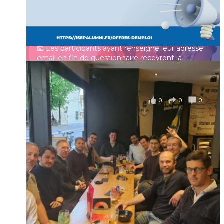
Depuis plus de 60 ans, cette enquête vise à établir
un panorama complet de la situation socio-
professionnelle des ingénieurs et scientifiques
Mot de passe
français.
📧 Les participants ayant renseigné leur adresse
email en fin de questionnaire recevront la
synthèse des résultats
...
Voir plus
Se souvenir de moi
il y a 4 mois
0
0
0
Voir sur Facebook
·
Partager
Connexion
Identifiant oublié ?
Mot de passe
oublié ?
Suivre sur Instagram
Charger plus