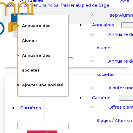
Annuaires
CGE
Passer au contenu principal
Passer au pied de page
Isep Alumn
Annuaires
Annuaire des
Annuaire d
Alumni
Alumni
Rechercher sur le site
Annuaire des
Annuaire d
Rechercher
sociétés
sociétés
Ajouter une société
×
Ajouter une
0
Carrières
Offres d’em
Carrières
Panier
Panier
Boutique
Boutique
Stages / Alterna
Se
Se
Votre panier est vide.
Connecter
Connecter