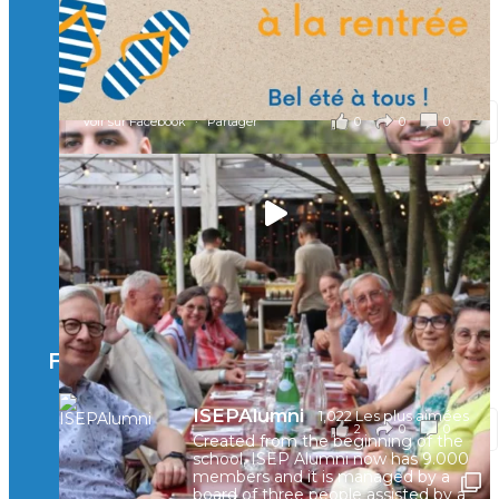
Mastères Spécialisés, qui allient excellence technologique et
valeurs humaines, au cœur de notre pro
...
Voir plus
il y a 2 mois
0
0
0
Voir sur Facebook
·
Partager
🚀Afterwork à Genève 🚀
🥳 Le 22 avril dernier, 14 Alumni vivant / travaillant
en Suisse ont partagé un moment convivial de
retrouvailles et d'échanges !
Merci à tous pour votre présence et à Alexandre
CHEA pour l'organisation !
Facebook
il y a 3 mois
ISEPAlumni
1,022 Les plus aimées
2
0
0
Voir sur Facebook
·
Partager
Created from the beginning of the
school, ISEP Alumni now has 9.000
members and it is managed by a
board of three people assisted by a