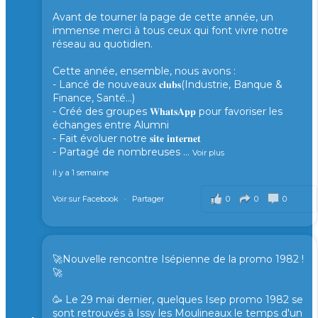
Avant de tourner la page de cette année, un
immense merci à tous ceux qui font vivre notre
réseau au quotidien.
Cette année, ensemble, nous avons :
- Lancé de nouveaux 𝐜𝐥𝐮𝐛𝐬(Industrie, Banque &
Finance, Santé...)
- Créé des groupes 𝐖𝐡𝐚𝐭𝐬𝐀𝐩𝐩 pour favoriser les
échanges entre Alumni
- Fait évoluer notre 𝐬𝐢𝐭𝐞 𝐢𝐧𝐭𝐞𝐫𝐧𝐞𝐭
- Partagé de nombreuses
...
Voir plus
il y a 1 semaine
0
0
0
Voir sur Facebook
·
Partager
🚀Nouvelle rencontre Isépienne de la promo 1982 !
🚀
🥳 Le 29 mai dernier, quelques Isep promo 1982 se
sont retrouvés à Issy les Moulineaux le temps d'un