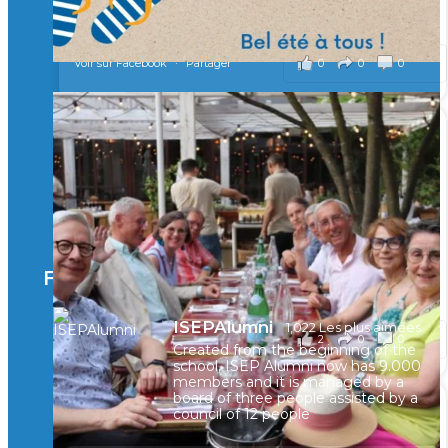
il y a 2 mois
0
0
0
Voir sur Facebook
·
Partager
🚀Afterwork à Genève 🚀
🥳 Le 22 avril dernier, 14 Alumni vivant / travaillant
en Suisse ont partagé un moment convivial de
retrouvailles et d'échanges !
Merci à tous pour votre présence et à Alexandre
CHEA pour l'organisation !
Facebook
il y a 3 mois
ISEPAlumni
1,022 Les plus aimées
2
0
0
Voir sur Facebook
·
Partager
Created from the beginning of the
school, ISEP Alumni now has 9.000
members and it is managed by a
board of three people assisted by a
council of 12 people
🚀La dynamique des rencontres entre Alumni
continue sur sa lancée ! 🚀🚀