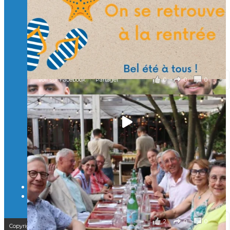
un numérique au service de l'humain !
À l’Isep, nous formons des ingénieurs, des bachelors, des
Mastères Spécialisés, qui allient excellence technologique et
valeurs humaines, au cœur de notre pro
...
Voir plus
il y a 2 mois
0
0
0
Voir sur Facebook
·
Partager
🚀Afterwork à Genève 🚀
🥳 Le 22 avril dernier, 14 Alumni vivant / travaillant
en Suisse ont partagé un moment convivial de
retrouvailles et d'échanges !
Merci à tous pour votre présence et à Alexandre
CHEA pour l'organisation !
il y a 3 mois
2
0
0
Voir sur Facebook
·
Partager
Copyright © 2025 – Isep Alumni est une association de loi 1901