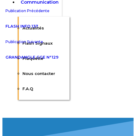
Communication
Publication Précédente
FLASH INFO 137
Actualités
Publication Suivante
Flash Signaux
GRANDANGLE CGE N°129
Plaquette
Nous contacter
F.A.Q