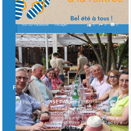
...
Voir plus
il y a 2 mois
0
0
0
Voir sur Facebook
·
Partager
🚀Afterwork à Genève 🚀
🥳 Le 22 avril dernier, 14 Alumni vivant / travaillant
en Suisse ont partagé un moment convivial de
retrouvailles et d'échanges !
Merci à tous pour votre présence et à Alexandre
CHEA pour l'organisation !
Facebook
il y a 3 mois
ISEPAlumni
1,022 Les plus aimées
2
0
0
Voir sur Facebook
·
Partager
Created from the beginning of the
school, ISEP Alumni now has 9.000
members and it is managed by a
board of three people assisted by a
council of 12 people
🚀La dynamique des rencontres entre Alumni