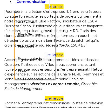
Communication
Lire l’article
Pour libérer la création d’entreprises libérons les créateurs
Lorsque l’on écoute les porteurs de projets qui viennent à
notre rencontre à la Blue Factory, l’incubateur de ESCP
Actualités
Business School, l’uniformité de leur discours est frappante
: “traction, acquisition, growth hacking, MRR…” tels des
Flash Signaux
clones, beaucoup ont les mêmes termes en bouche et
déroulent plus ou moins bien l’exercice du pitch tel qu’ils
croient qu’il est attendu.
Maeva Tordo,
ESCP BS
Plaquette
Lire l’article
Nous contacter
Accompagnement de l’entrepreneuriat féminin dans les
Quartiers Politiques des Villes : nous apprenons autant
(voire plus) que nous enseignons l’entrepreneuriat ! Retour
F.A.Q
d’expérience sur les actions de la Chaire FERE (Femmes et
Renouveau Economique de Grenoble Ecole de
Management)
Séverine Le Loarne-Lemaire,
Grenoble
Ecole de Management
Lire l’article
Former à l’entrepreneuriat responsable : pistes de réflexion