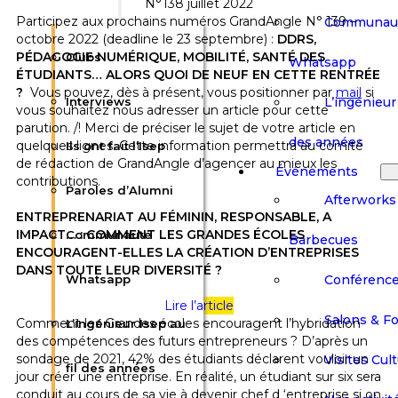
N°138 juillet 2022
Participez aux prochains numéros GrandAngle N° 139 –
Communau
octobre 2022 (deadline le 23 septembre) :
DDRS,
PÉDAGOGIE NUMÉRIQUE, MOBILITÉ, SANTÉ DES
Clubs
Whatsapp
ÉTUDIANTS… ALORS QUOI DE NEUF EN CETTE RENTRÉE
?
Vous pouvez, dès à présent, vous positionner par
mail
si
L’ingénieur 
Interviews
vous souhaitez nous adresser un article pour cette
parution. /! Merci de préciser le sujet de votre article en
des années
quelques lignes. Cette information permettra au comité
Ils ont fait l’Isep
de rédaction de GrandAngle d’agencer au mieux les
Événements
contributions.
Paroles d’Alumni
Afterworks
ENTREPRENARIAT AU FÉMININ, RESPONSABLE, A
IMPACT… : COMMENT LES GRANDES ÉCOLES
Communauté
Barbecues
ENCOURAGENT-ELLES LA CRÉATION D’ENTREPRISES
DANS TOUTE LEUR DIVERSITÉ ?
Conférenc
Whatsapp
Lire l’article
Salons & F
Comment les Grandes écoles encouragent l’hybridation
L’ingénieur Isep au
des compétences des futurs entrepreneurs ? D’après un
sondage de 2021, 42% des étudiants déclarent vouloir un
Visites Cult
fil des années
jour créer une entreprise. En réalité, un étudiant sur six sera
conduit au cours de sa vie à devenir chef d ‘entreprise si on