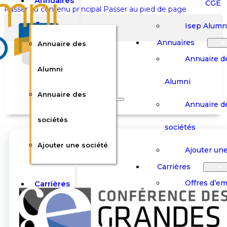
Annuaires
CGE
Passer au contenu principal
Passer au pied de page
Isep Alumn
Annuaires
Annuaire des
Annuaire d
Alumni
Alumni
Rechercher sur le site
Annuaire des
Annuaire d
Rechercher
sociétés
sociétés
Ajouter une société
×
Ajouter une
0
Carrières
Offres d’em
Carrières
Panier
Panier
Boutique
Boutique
Stages / Alterna
Se
Se
Votre panier est vide.
Connecter
Connecter