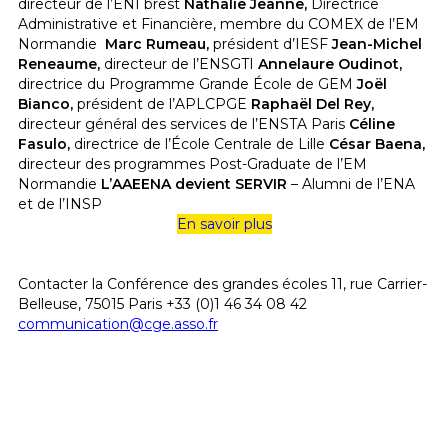
directeur de l’ENI brest
Nathalie Jeanne,
Directrice
Administrative et Financière, membre du COMEX de l’EM
Normandie
Marc Rumeau,
président d’IESF
Jean-Michel
Reneaume,
directeur de l’ENSGTI
Annelaure Oudinot,
directrice du Programme Grande École de GEM
Joël
Bianco,
président de l’APLCPGE
Raphaël Del Rey,
directeur général des services de l’ENSTA Paris
Céline
Fasulo,
directrice de l’École Centrale de Lille
César Baena,
directeur des programmes Post-Graduate de l’EM
Normandie
L’AAEENA devient SERVIR
– Alumni de l’ENA
et de l’INSP
En savoir plus
Contacter la Conférence des grandes écoles 11, rue Carrier-
Belleuse, 75015 Paris +33 (0)1 46 34 08 42
communication@cge.asso.fr