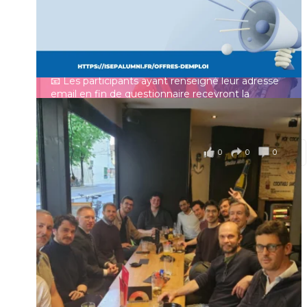
Identifiant ou e-mail
Depuis plus de 60 ans, cette enquête vise à établir
un panorama complet de la situation socio-
professionnelle des ingénieurs et scientifiques
Mot de passe
français.
📧 Les participants ayant renseigné leur adresse
email en fin de questionnaire recevront la
synthèse des résultats
...
Voir plus
Se souvenir de moi
il y a 4 mois
0
0
0
Voir sur Facebook
·
Partager
Connexion
Identifiant oublié ?
Mot de passe
oublié ?
Suivre sur Instagram
Charger plus