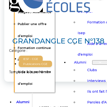
Offres d’emploi /
Publier une
d’emploi
Stages / Alternance
Formation 
Publier une offre
Isep
d’emploi
GRANDANGLE CGE N°138
Aide à la r
Formation continue
Catégorie :
d’emploi
IESF - CGE
Isep
Alumni
Publications CGE
Clubs
Aide à la recherche
Temps de lecture : 6 min
Interviews
d’emploi
Ils ont fait 
Alumni
Paroles d’