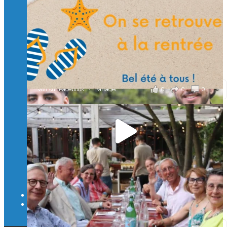
🎯 Taxe d’apprentissage 2026 : avec l'Isep, investissez pour
un numérique au service de l'humain !
À l’Isep, nous formons des ingénieurs, des bachelors, des
Mastères Spécialisés, qui allient excellence technologique et
valeurs humaines, au cœur de notre pro
...
Voir plus
il y a 2 mois
0
0
0
Voir sur Facebook
·
Partager
🚀Afterwork à Genève 🚀
🥳 Le 22 avril dernier, 14 Alumni vivant / travaillant
en Suisse ont partagé un moment convivial de
retrouvailles et d'échanges !
Merci à tous pour votre présence et à Alexandre
CHEA pour l'organisation !
il y a 3 mois