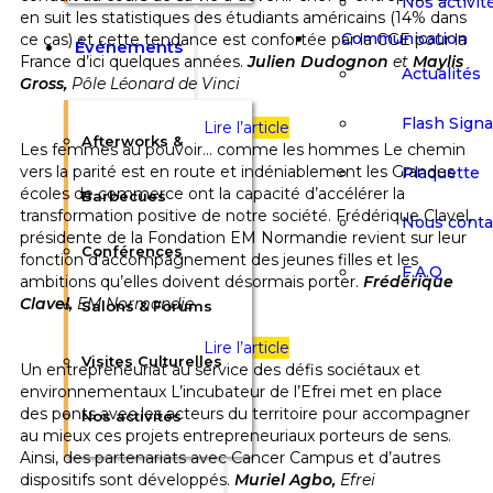
Nos activit
en suit les statistiques des étudiants américains (14% dans
Communication
ce cas) et cette tendance est confortée par la CGE pour la
Événements
France d’ici quelques années.
Julien Dudognon
et
Maylis
Actualités
Gross,
Pôle Léonard de Vinci
Flash Sign
Lire l’article
Afterworks &
Les femmes au pouvoir… comme les hommes Le chemin
vers la parité est en route et indéniablement les Grandes
Plaquette
écoles de commerce ont la capacité d’accélérer la
Barbecues
transformation positive de notre société. Frédérique Clavel,
Nous conta
présidente de la Fondation EM Normandie revient sur leur
Conférences
fonction d’accompagnement des jeunes filles et les
F.A.Q
ambitions qu’elles doivent désormais porter.
Frédérique
Clavel,
EM Normandie
Salons & Forums
Lire l’article
Visites Culturelles
Un entrepreneuriat au service des défis sociétaux et
environnementaux L’incubateur de l’Efrei met en place
des ponts avec les acteurs du territoire pour accompagner
Nos activités
au mieux ces projets entrepreneuriaux porteurs de sens.
Ainsi, des partenariats avec Cancer Campus et d’autres
dispositifs sont développés.
Muriel Agbo,
Efrei