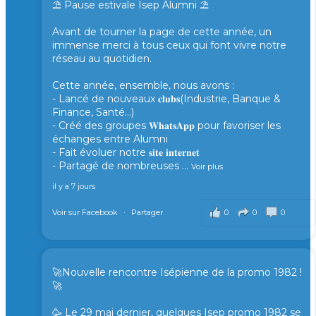
⛱️ Pause estivale Isep Alumni ⛱️
Avant de tourner la page de cette année, un
immense merci à tous ceux qui font vivre notre
réseau au quotidien.
Cette année, ensemble, nous avons :
- Lancé de nouveaux 𝐜𝐥𝐮𝐛𝐬(Industrie, Banque &
Finance, Santé...)
- Créé des groupes 𝐖𝐡𝐚𝐭𝐬𝐀𝐩𝐩 pour favoriser les
échanges entre Alumni
- Fait évoluer notre 𝐬𝐢𝐭𝐞 𝐢𝐧𝐭𝐞𝐫𝐧𝐞𝐭
- Partagé de nombreuses
...
Voir plus
il y a 7 jours
0
0
0
Voir sur Facebook
·
Partager
🚀Nouvelle rencontre Isépienne de la promo 1982 !
🚀
🥳 Le 29 mai dernier, quelques Isep promo 1982 se