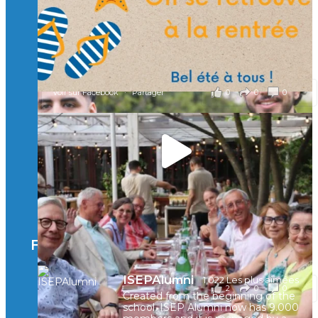
À l’Isep, nous formons des ingénieurs, des bachelors, des
Mastères Spécialisés, qui allient excellence technologique et
valeurs humaines, au cœur de notre pro
...
Voir plus
il y a 2 mois
0
0
0
Voir sur Facebook
·
Partager
🚀Afterwork à Genève 🚀
🥳 Le 22 avril dernier, 14 Alumni vivant / travaillant
en Suisse ont partagé un moment convivial de
retrouvailles et d'échanges !
Merci à tous pour votre présence et à Alexandre
CHEA pour l'organisation !
Facebook
il y a 3 mois
ISEPAlumni
1,022 Les plus aimées
2
0
0
Voir sur Facebook
·
Partager
Created from the beginning of the
school, ISEP Alumni now has 9.000