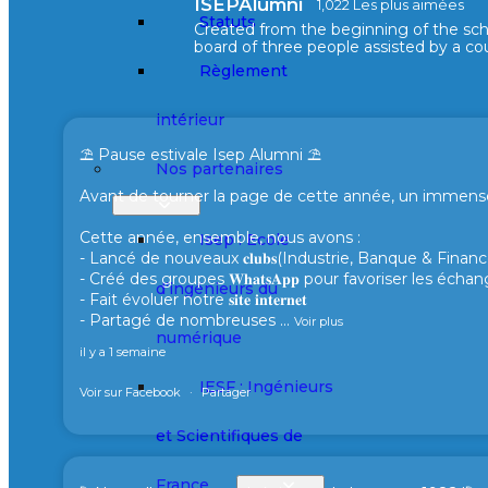
ISEPAlumni
1,022 Les plus aimées
Statuts
Created from the beginning of the sc
board of three people assisted by a cou
Règlement
intérieur
⛱️ Pause estivale Isep Alumni ⛱️
Nos partenaires
Avant de tourner la page de cette année, un immense 
Cette année, ensemble, nous avons :
Isep : Ecole
- Lancé de nouveaux 𝐜𝐥𝐮𝐛𝐬(Industrie, Banque & Finance
- Créé des groupes 𝐖𝐡𝐚𝐭𝐬𝐀𝐩𝐩 pour favoriser les éc
d’ingénieurs du
- Fait évoluer notre 𝐬𝐢𝐭𝐞 𝐢𝐧𝐭𝐞𝐫𝐧𝐞𝐭
- Partagé de nombreuses
...
Voir plus
numérique
il y a 1 semaine
IESF : Ingénieurs
Voir sur Facebook
·
Partager
et Scientifiques de
France