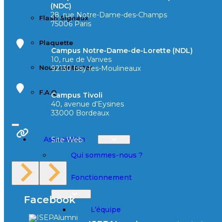
(NDC)
28, rue Notre-Dame-des-Champs
Flash Signaux
75006 Paris
Plaquette
Campus Notre-Dame-de-Lorette (NDL)
10, rue de Vanves
Nous contacter
92130 Issy-les-Moulineaux
F.A.Q
Campus Tivoli
40, avenue d’Eysines
33000 Bordeaux
Association
Site Web
Qui sommes-nous ?
Fonctionnement
Facebook
L’équipe