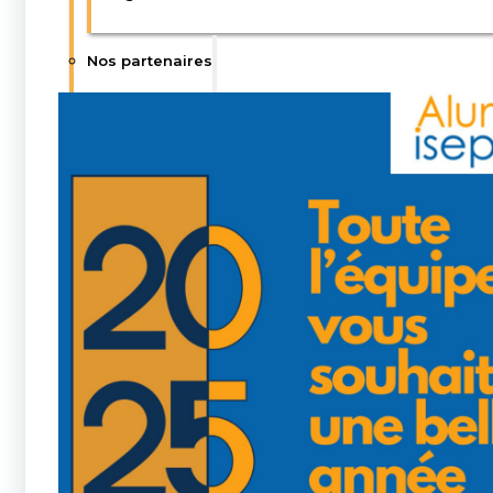
Nos partenaires
Isep : Ecole d’ingénieurs du numérique
IESF : Ingénieurs et Scientifiques de France
Publications IESF
Enquêtes IESF
CGE : Conférence des Grandes Ecoles
Publications CGE