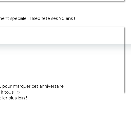
nt spéciale : l’Isep fête ses 70 ans !
L pour marquer cet anniversaire.
à tous ! ✨
er plus loin !