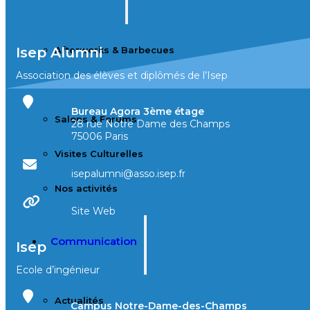
Isep Alumni
Afterworks & Barbecues
Association des élèves et diplômés de l’Isep
Conférences
Bureau Agora 3ème étage
Salons & Forums
28 rue Notre Dame des Champs
75006 Paris
Visites Culturelles
isepalumni@asso.isep.fr
Nos activités
Site Web
Communication
Isep
Ecole d’ingénieur
Actualités
Campus Notre-Dame-des-Champs