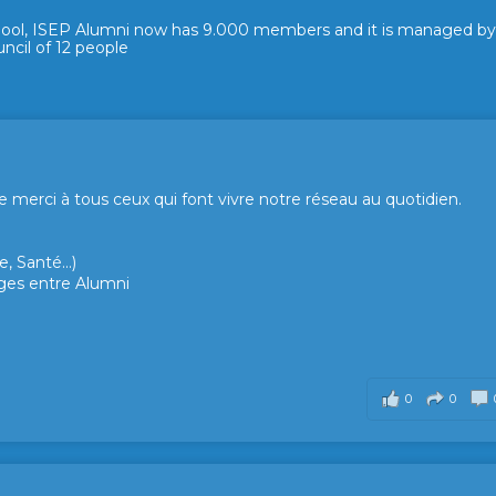
hool, ISEP Alumni now has 9.000 members and it is managed by
ncil of 12 people
merci à tous ceux qui font vivre notre réseau au quotidien.
, Santé...)
hanges entre Alumni
0
0