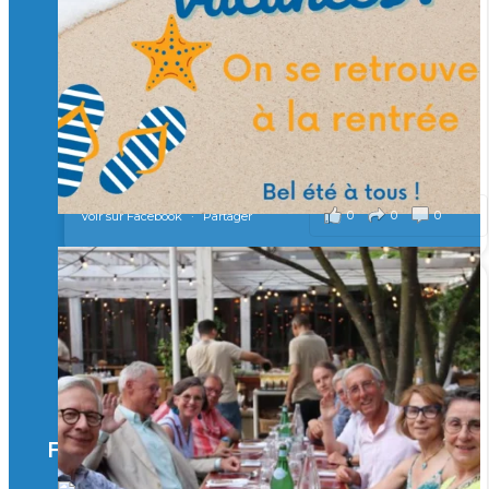
Merci à tous !
🎯 Taxe d’apprentissage 2026 : avec l'Isep, investissez pour
un numérique au service de l'humain !
À l’Isep, nous formons des ingénieurs, des bachelors, des
Mastères Spécialisés, qui allient excellence technologique et
valeurs humaines, au cœur de notre pro
...
Voir plus
il y a 2 mois
0
0
0
Voir sur Facebook
·
Partager
🚀Afterwork à Genève 🚀
🥳 Le 22 avril dernier, 14 Alumni vivant / travaillant
en Suisse ont partagé un moment convivial de
retrouvailles et d'échanges !
Merci à tous pour votre présence et à Alexandre
CHEA pour l'organisation !
Facebook
il y a 3 mois