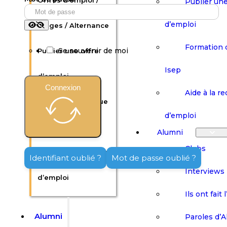
Offres d’emploi /
Publier une
d’emploi
Stages / Alternance
Formation 
Se souvenir de moi
Publier une offre
Isep
d’emploi
Connexion
Aide à la r
Formation continue
d’emploi
Isep
Alumni
Clubs
Aide à la recherche
Identifiant oublié ?
Mot de passe oublié ?
Interviews
d’emploi
Ils ont fait 
Alumni
Paroles d’