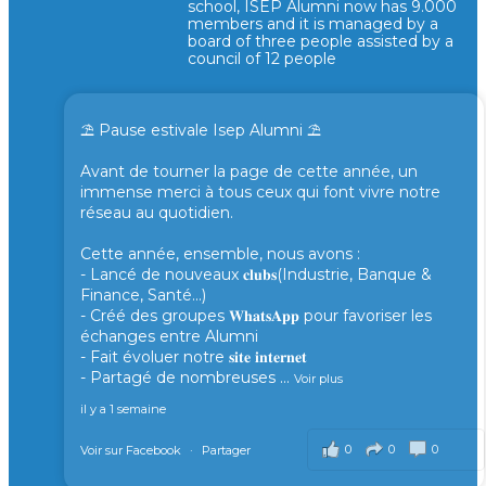
school, ISEP Alumni now has 9.000
members and it is managed by a
board of three people assisted by a
council of 12 people
⛱️ Pause estivale Isep Alumni ⛱️
Avant de tourner la page de cette année, un
immense merci à tous ceux qui font vivre notre
réseau au quotidien.
Cette année, ensemble, nous avons :
- Lancé de nouveaux 𝐜𝐥𝐮𝐛𝐬(Industrie, Banque &
Finance, Santé...)
- Créé des groupes 𝐖𝐡𝐚𝐭𝐬𝐀𝐩𝐩 pour favoriser les
échanges entre Alumni
- Fait évoluer notre 𝐬𝐢𝐭𝐞 𝐢𝐧𝐭𝐞𝐫𝐧𝐞𝐭
- Partagé de nombreuses
...
Voir plus
il y a 1 semaine
0
0
0
Voir sur Facebook
·
Partager