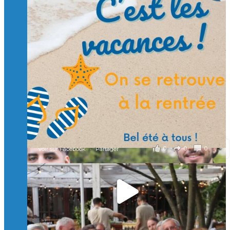
Suivre sur Instagram
Charger plus
🙏 Soutenez l’Isep via la taxe d’apprentissage 2026
et contribuons ensemble à former les générations
d’ingénieurs de demain. 🙏
Merci à tous !
🎯 Taxe d’apprentissage 2026 : avec l'Isep, investissez pour
un numérique au service de l'humain !
À l’Isep, nous formons des ingénieurs, des bachelors, des
Mastères Spécialisés, qui allient excellence technologique et
valeurs humaines, au cœur de notre pro
...
Voir plus
il y a 2 mois
0
0
0
Voir sur Facebook
·
Partager
🚀Afterwork à Genève 🚀
🥳 Le 22 avril dernier, 14 Alumni vivant / travaillant
en Suisse ont partagé un moment convivial de
retrouvailles et d'échanges !