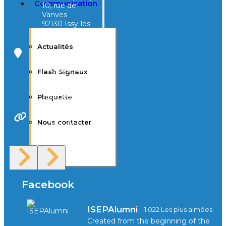
Communication
10, rue de
Vanves
92130 Issy-les-
Moulineaux
Actualités
Campus Tivoli
40, avenue
Flash Signaux
d’Eysines
33000
Bordeaux
Plaquette
Nous contacter
Site Web
F.A.Q
Facebook
ISEPAlumni
1,022 Les plus aimées
Created from the beginning of the