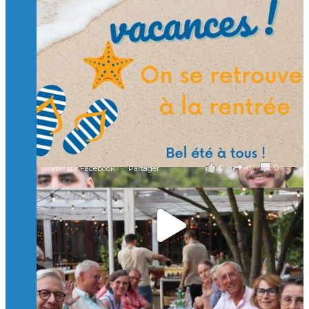
🙏 Soutenez l’Isep via la taxe d’apprentissage 2026
et contribuons ensemble à former les générations
d’ingénieurs de demain. 🙏
Merci à tous !
🎯 Taxe d’apprentissage 2026 : avec l'Isep, investissez pour
un numérique au service de l'humain !
À l’Isep, nous formons des ingénieurs, des bachelors, des
Mastères Spécialisés, qui allient excellence technologique et
valeurs humaines, au cœur de notre pro
...
Voir plus
il y a 2 mois
0
0
0
Voir sur Facebook
·
Partager
🚀Afterwork à Genève 🚀
🥳 Le 22 avril dernier, 14 Alumni vivant / travaillant
en Suisse ont partagé un moment convivial de
retrouvailles et d'échanges !
Merci à tous pour votre présence et à Alexandre