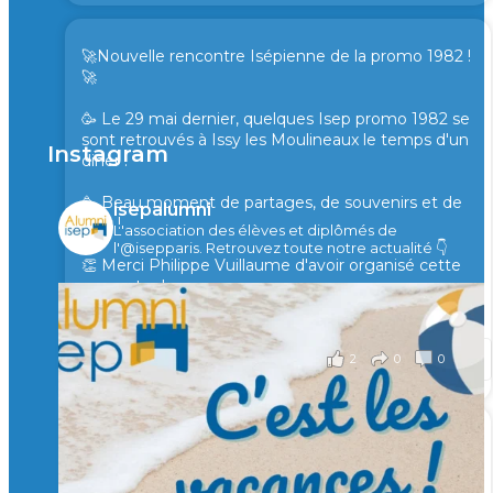
🚀Nouvelle rencontre Isépienne de la promo 1982 !
🚀
🥳 Le 29 mai dernier, quelques Isep promo 1982 se
sont retrouvés à Issy les Moulineaux le temps d'un
Instagram
diner !
🥳 Beau moment de partages, de souvenirs et de
isepalumni
rires !
L'association des élèves et diplômés de
l'@isepparis.
Retrouvez toute notre actualité 👇
👏 Merci Philippe Vuillaume d'avoir organisé cette
rencontre !
il y a 2 mois
2
0
0
Voir sur Facebook
·
Partager
🙏 Soutenez l’Isep via la taxe d’apprentissage 2026
et contribuons ensemble à former les générations
d’ingénieurs de demain. 🙏