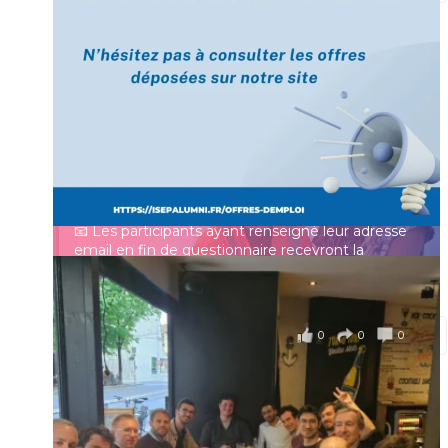
[Enquête IESF 2026] Top départ 🚀
Prénom
👩‍🎓 Ingénieurs diplômés, vous avez jusqu’au 31
mai pour participer et faire entendre votre voix !
Identifiant ou e-mail
Depuis plus de 60 ans, cette enquête vise à établir
un panorama complet de la situation socio-
professionnelle des ingénieurs et scientifiques
Mot de passe
français.
📧 Les participants ayant renseigné leur adresse
email en fin de questionnaire recevront la
synthèse des résultats
...
Voir plus
Se souvenir de moi
il y a 4 mois
0
0
0
Voir sur Facebook
·
Partager
Connexion