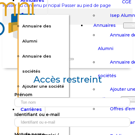
Annuaires
CGE
Passer au contenu principal
Passer au pied de page
Isep Alumn
Annuaires
Annuaire des
Annuaire d
Alumni
Alumni
Rechercher sur le site
Annuaire des
Annuaire d
Rechercher
sociétés
sociétés
Accès restreint
Ajouter une société
×
Ajouter une
Prénom
0
Carrières
Offres d’em
Carrières
Panier
Panier
Identifiant ou e-mail
Boutique
Boutique
Stages / Alterna
Se
Se
Votre panier est vide.
Connecter
Connecter
Mot de passe