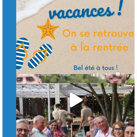
🙏 Soutenez l’Isep via la taxe d’apprentissage 2026
et contribuons ensemble à former les générations
d’ingénieurs de demain. 🙏
Merci à tous !
🎯 Taxe d’apprentissage 2026 : avec l'Isep, investissez pour
un numérique au service de l'humain !
À l’Isep, nous formons des ingénieurs, des bachelors, des
Mastères Spécialisés, qui allient excellence technologique et
valeurs humaines, au cœur de notre pro
...
Voir plus
il y a 2 mois
0
0
0
Voir sur Facebook
·
Partager
🚀Afterwork à Genève 🚀
🥳 Le 22 avril dernier, 14 Alumni vivant / travaillant
en Suisse ont partagé un moment convivial de
retrouvailles et d'échanges !
Merci à tous pour votre présence et à Alexandre