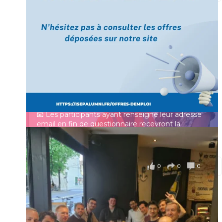
[Enquête IESF 2026] Top départ 🚀
Prénom
👩‍🎓 Ingénieurs diplômés, vous avez jusqu’au 31
mai pour participer et faire entendre votre voix !
Identifiant ou e-mail
Depuis plus de 60 ans, cette enquête vise à établir
un panorama complet de la situation socio-
professionnelle des ingénieurs et scientifiques
Mot de passe
français.
📧 Les participants ayant renseigné leur adresse
email en fin de questionnaire recevront la
synthèse des résultats
...
Voir plus
Se souvenir de moi
il y a 4 mois
0
0
0
Voir sur Facebook
·
Partager
Connexion