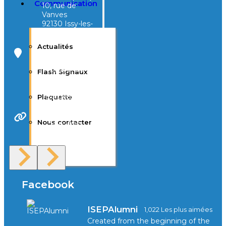
Communication
10, rue de
Vanves
92130 Issy-les-
Moulineaux
Actualités
Campus Tivoli
40, avenue
Flash Signaux
d’Eysines
33000
Bordeaux
Plaquette
Nous contacter
Site Web
F.A.Q
Facebook
ISEPAlumni
1,022 Les plus aimées
Created from the beginning of the