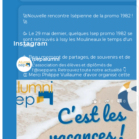
🚀Nouvelle rencontre Isépienne de la promo 1982 !
🚀
🥳 Le 29 mai dernier, quelques Isep promo 1982 se
sont retrouvés à Issy les Moulineaux le temps d'un
Instagram
diner !
🥳 Beau moment de partages, de souvenirs et de
isepalumni
rires !
L'association des élèves et diplômés de
l'@isepparis.
Retrouvez toute notre actualité 👇
👏 Merci Philippe Vuillaume d'avoir organisé cette
rencontre !
il y a 2 mois
2
0
0
Voir sur Facebook
·
Partager
🙏 Soutenez l’Isep via la taxe d’apprentissage 2026
et contribuons ensemble à former les générations
d’ingénieurs de demain. 🙏