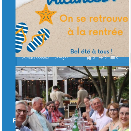
Merci à tous !
🎯 Taxe d’apprentissage 2026 : avec l'Isep, investissez pour
un numérique au service de l'humain !
À l’Isep, nous formons des ingénieurs, des bachelors, des
Mastères Spécialisés, qui allient excellence technologique et
valeurs humaines, au cœur de notre pro
...
Voir plus
il y a 2 mois
0
0
0
Voir sur Facebook
·
Partager
🚀Afterwork à Genève 🚀
🥳 Le 22 avril dernier, 14 Alumni vivant / travaillant
en Suisse ont partagé un moment convivial de
retrouvailles et d'échanges !
Merci à tous pour votre présence et à Alexandre
CHEA pour l'organisation !
Facebook
il y a 3 mois