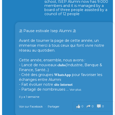
school, ISEP Alumni now has 9.000
members and it is managed by a
board of three people assisted by a
council of 12 people
⛱️ Pause estivale Isep Alumni ⛱️
Avant de tourner la page de cette année, un
immense merci à tous ceux qui font vivre notre
réseau au quotidien.
Cette année, ensemble, nous avons :
- Lancé de nouveaux 𝐜𝐥𝐮𝐛𝐬(Industrie, Banque &
Finance, Santé...)
- Créé des groupes 𝐖𝐡𝐚𝐭𝐬𝐀𝐩𝐩 pour favoriser les
échanges entre Alumni
- Fait évoluer notre 𝐬𝐢𝐭𝐞 𝐢𝐧𝐭𝐞𝐫𝐧𝐞𝐭
- Partagé de nombreuses
...
Voir plus
il y a 1 semaine
0
0
0
Voir sur Facebook
·
Partager