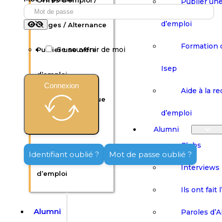
Offres d’emploi /
Publier une
d’emploi
Stages / Alternance
Formation 
Se souvenir de moi
Publier une offre
Isep
d’emploi
Connexion
Aide à la r
Formation continue
d’emploi
Isep
Alumni
Clubs
Aide à la recherche
Identifiant oublié ?
Mot de passe oublié ?
Interviews
d’emploi
Ils ont fait 
Alumni
Paroles d’