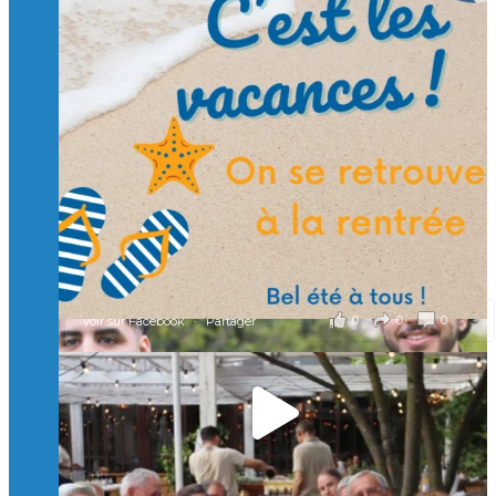
Suivre sur Instagram
Charger plus
🙏 Soutenez l’Isep via la taxe d’apprentissage 2026
et contribuons ensemble à former les générations
d’ingénieurs de demain. 🙏
Merci à tous !
🎯 Taxe d’apprentissage 2026 : avec l'Isep, investissez pour
un numérique au service de l'humain !
À l’Isep, nous formons des ingénieurs, des bachelors, des
Mastères Spécialisés, qui allient excellence technologique et
valeurs humaines, au cœur de notre pro
...
Voir plus
il y a 2 mois
0
0
0
Voir sur Facebook
·
Partager
🚀Afterwork à Genève 🚀
🥳 Le 22 avril dernier, 14 Alumni vivant / travaillant
en Suisse ont partagé un moment convivial de
retrouvailles et d'échanges !