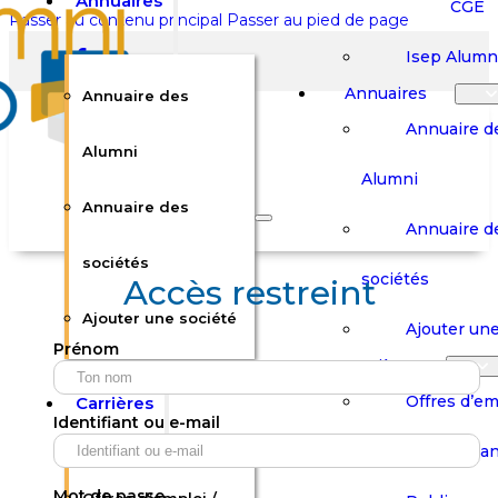
Annuaires
CGE
Passer au contenu principal
Passer au pied de page
Isep Alumn
Annuaires
Annuaire des
Annuaire d
Alumni
Alumni
Rechercher sur le site
Annuaire des
Annuaire d
Rechercher
sociétés
sociétés
Accès restreint
Ajouter une société
×
Ajouter une
Prénom
0
Carrières
Offres d’em
Carrières
Panier
Panier
Identifiant ou e-mail
Boutique
Boutique
Stages / Alterna
Se
Se
Votre panier est vide.
Connecter
Connecter
Mot de passe