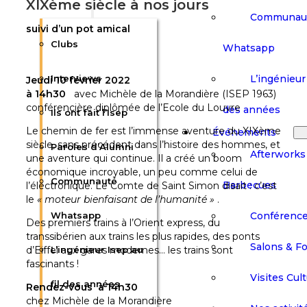
XIXème siècle à nos jours
Communau
suivi d’un pot amical
Clubs
Whatsapp
L’ingénieur 
Interviews
Jeudi 10 février 2022
à 14h30
avec Michèle de la Morandière (ISEP 1963)
conférencière diplômée de l’Ecole du Louvre
des années
Ils ont fait l’Isep
Le chemin de fer est l’immense aventure du XIXème
Événements
siècle, sans précédent dans l’histoire des hommes, et
Paroles d’Alumni
Afterworks
une aventure qui continue. Il a créé un boom
économique incroyable, un peu comme celui de
Communauté
Barbecues
l’électronique. Le Comte de Saint Simon disait : c’est
le
« moteur bienfaisant de l’humanité »
.
Conférenc
Whatsapp
Des premiers trains à l’Orient express, du
transsibérien aux trains les plus rapides, des ponts
Salons & F
d’Eiffel aux gares modernes… les trains sont
L’ingénieur Isep au
fascinants !
Visites Cult
fil des années
Rendez-vous à 14h30
chez Michèle de la Morandière