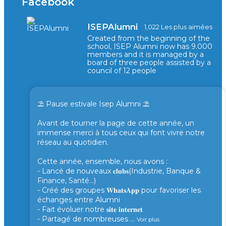
Facebook
ISEPAlumni
1,022 Les plus aimées
Created from the beginning of the
school, ISEP Alumni now has 9.000
members and it is managed by a
board of three people assisted by a
council of 12 people
⛱️ Pause estivale Isep Alumni ⛱️
Avant de tourner la page de cette année, un
immense merci à tous ceux qui font vivre notre
réseau au quotidien.
Cette année, ensemble, nous avons :
- Lancé de nouveaux 𝐜𝐥𝐮𝐛𝐬(Industrie, Banque &
Finance, Santé...)
- Créé des groupes 𝐖𝐡𝐚𝐭𝐬𝐀𝐩𝐩 pour favoriser les
échanges entre Alumni
- Fait évoluer notre 𝐬𝐢𝐭𝐞 𝐢𝐧𝐭𝐞𝐫𝐧𝐞𝐭
- Partagé de nombreuses
...
Voir plus