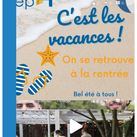
2
0
0
Voir sur Facebook
·
Partager
🙏 Soutenez l’Isep via la taxe d’apprentissage 2026
et contribuons ensemble à former les générations
d’ingénieurs de demain. 🙏
Merci à tous !
🎯 Taxe d’apprentissage 2026 : avec l'Isep, investissez pour
un numérique au service de l'humain !
À l’Isep, nous formons des ingénieurs, des bachelors, des
Mastères Spécialisés, qui allient excellence technologique et
valeurs humaines, au cœur de notre pro
...
Voir plus
il y a 2 mois
0
0
0
Voir sur Facebook
·
Partager
🚀Afterwork à Genève 🚀
🥳 Le 22 avril dernier, 14 Alumni vivant / travaillant