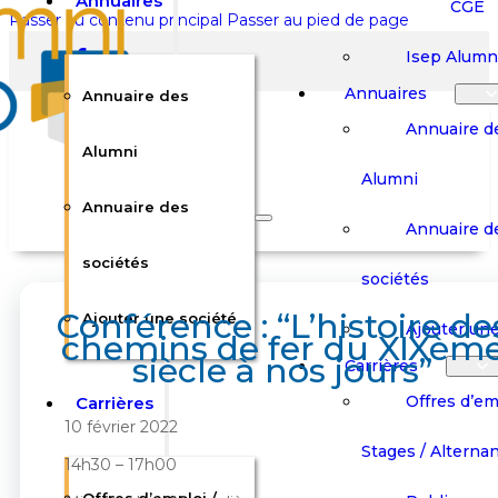
Annuaires
CGE
Passer au contenu principal
Passer au pied de page
Isep Alumn
Annuaires
Annuaire des
Annuaire d
Alumni
Alumni
Rechercher sur le site
Annuaire des
Annuaire d
Rechercher
sociétés
sociétés
Conférence : “L’histoire de
Ajouter une société
×
Ajouter une
chemins de fer du XIXèm
0
siècle à nos jours”
Carrières
Offres d’em
Carrières
Panier
Panier
10 février 2022
Boutique
Boutique
Stages / Alterna
Se
Se
14h30 – 17h00
Votre panier est vide.
Connecter
Connecter