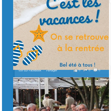
🙏 Soutenez l’Isep via la taxe d’apprentissage 2026
et contribuons ensemble à former les générations
d’ingénieurs de demain. 🙏
Merci à tous !
🎯 Taxe d’apprentissage 2026 : avec l'Isep, investissez pour
un numérique au service de l'humain !
À l’Isep, nous formons des ingénieurs, des bachelors, des
Mastères Spécialisés, qui allient excellence technologique et
valeurs humaines, au cœur de notre pro
...
Voir plus
il y a 2 mois
0
0
0
Voir sur Facebook
·
Partager
🚀Afterwork à Genève 🚀
🥳 Le 22 avril dernier, 14 Alumni vivant / travaillant
en Suisse ont partagé un moment convivial de
retrouvailles et d'échanges !