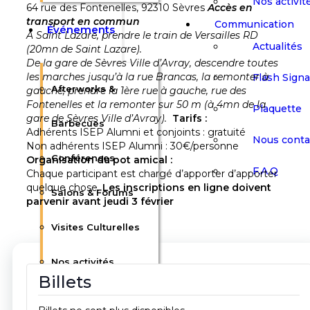
Nos activit
64 rue des Fontenelles, 92310 Sèvres
Accès en
transport en commun
Communication
Événements
A Saint Lazare, prendre le train de Versailles RD
Actualités
(20mn de Saint Lazare).
De la gare de Sèvres Ville d’Avray, descendre toutes
les marches jusqu’à la rue Brancas, la remonter à
Flash Sign
Afterworks &
gauche, prendre la 1ère rue à gauche, rue des
Fontenelles et la remonter sur 50 m (à 4mn de la
Plaquette
gare de Sèvres Ville d’Avray).
Tarifs :
Barbecues
Adhérents ISEP Alumni et conjoints : gratuité
Nous conta
Non adhérents ISEP Alumni : 30€/personne
Conférences
Organisation du pot amical :
F.A.Q
Chaque participant est chargé d’apporter d’apporter
quelque chose.
Les inscriptions en ligne doivent
Salons & Forums
parvenir avant jeudi 3 février
Visites Culturelles
Nos activités
Billets