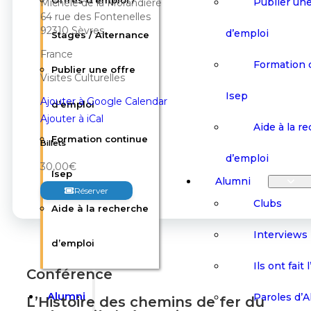
Offres d’emploi /
Publier une
Michèle de la Morandière
64 rue des Fontenelles
92310 Sèvres
d’emploi
Stages / Alternance
France
Formation 
Publier une offre
Visites Culturelles
Isep
Ajouter à Google Calendar
d’emploi
Ajouter à iCal
Aide à la r
Formation continue
Billets
d’emploi
30,00€
Isep
Alumni
Réserver
Clubs
Aide à la recherche
Interviews
d’emploi
Ils ont fait 
Conférence
Alumni
Paroles d’
L’Histoire des chemins de fer du