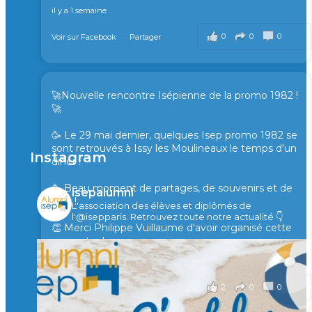
il y a 1 semaine
0
0
0
Voir sur Facebook
·
Partager
🚀Nouvelle rencontre Isépienne de la promo 1982 !
🚀
🥳 Le 29 mai dernier, quelques Isep promo 1982 se
sont retrouvés à Issy les Moulineaux le temps d'un
Instagram
diner !
🥳 Beau moment de partages, de souvenirs et de
isepalumni
rires !
L'association des élèves et diplômés de
l'@isepparis.
Retrouvez toute notre actualité 👇
👏 Merci Philippe Vuillaume d'avoir organisé cette
rencontre !
il y a 2 mois
2
0
0
Voir sur Facebook
·
Partager