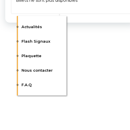
Billets ne sont plus disponibles
Communication
Actualités
Flash Signaux
Plaquette
Nous contacter
F.A.Q