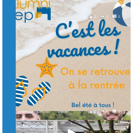
il y a 2 mois
2
0
0
Voir sur Facebook
·
Partager
Suivre sur Instagram
Charger plus
🙏 Soutenez l’Isep via la taxe d’apprentissage 2026
et contribuons ensemble à former les générations
d’ingénieurs de demain. 🙏
Merci à tous !
🎯 Taxe d’apprentissage 2026 : avec l'Isep, investissez pour
un numérique au service de l'humain !
À l’Isep, nous formons des ingénieurs, des bachelors, des
Mastères Spécialisés, qui allient excellence technologique et
valeurs humaines, au cœur de notre pro
...
Voir plus
il y a 2 mois
0
0
0
Voir sur Facebook
·
Partager