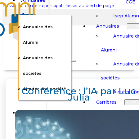
Annuaires
CGE
Passer au contenu principal
Passer au pied de page
Isep Alumn
Annuaires
Annuaire des
Annuaire d
Alumni
Alumni
Rechercher sur le site
Annuaire des
Annuaire d
Rechercher
sociétés
sociétés
Conférence : l’IA par Luc
Ajouter une société
×
Ajouter une
Julia
0
Carrières
Offres d’em
Carrières
Panier
Panier
Boutique
Boutique
Stages / Alterna
Se
Se
Votre panier est vide.
Connecter
Connecter