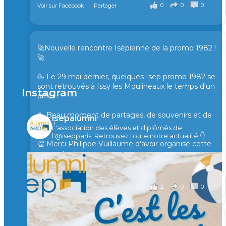
0
0
0
Voir sur Facebook
·
Partager
🚀Nouvelle rencontre Isépienne de la promo 1982 !
🚀
🥳 Le 29 mai dernier, quelques Isep promo 1982 se
sont retrouvés à Issy les Moulineaux le temps d'un
Instagram
diner !
🥳 Beau moment de partages, de souvenirs et de
isepalumni
rires !
L'association des élèves et diplômés de
l'@isepparis.
Retrouvez toute notre actualité 👇
👏 Merci Philippe Vuillaume d'avoir organisé cette
rencontre !
il y a 2 mois
2
0
0
Voir sur Facebook
·
Partager
🙏 Soutenez l’Isep via la taxe d’apprentissage 2026