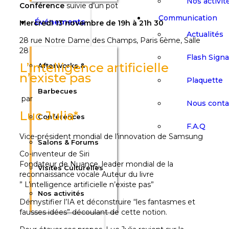
Nos activit
Conférence
suivie d’un pot
Communication
Événements
Mercredi 13 novembre de 19h à 21h 30
Actualités
28 rue Notre Dame des Champs, Paris 6ème, Salle
28
Flash Sign
L’intelligence artificielle
Afterworks &
n’existe pas
Plaquette
Barbecues
par
Nous conta
Luc Julia*
Conférences
F.A.Q
Vice-président mondial de l’innovation de Samsung
Salons & Forums
Co-inventeur de Siri
Fondateur de Nuance, leader mondial de la
Visites Culturelles
reconnaissance vocale Auteur du livre
” L’intelligence artificielle n’existe pas”
Nos activités
Démystifier l’IA et déconstruire “les fantasmes et
fausses idées” découlant de cette notion.