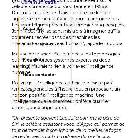
Pour étayer ses propos, Luc Julia revient sur la
Communication
célèbre conférence qui s’est tenue en 1956 à
Dartmouth aux Etats-Unis. conférence lors de
laquelle le terme est évoqué pour la première fois.
Les scientifiques présents, au premier rang desquels
Actualités
John McCarthy, se sont mis alors à imaginer qu'”ils
pourraient recréer dans des machines les
mécanismes du cerveau humain”, rappelle Luc Julia.
Flash Signaux
Mais selon le scientifique français, les technologies
Plaquette
qualifiées d’IA (des systèmes experts au deep
learning) n’auraient rien à voir avec l’intelligence
humaine.
Nous contacter
L’ouvrage “L’intelligence artificielle n’existe pas”
remet les pendules à l’heure tout en proposant un
F.A.Q
horizon positif à l’intelligence machine. Une
intelligence que le chercheur préfère qualifier
d’intelligence augmentée.
*On présente souvent Luc Julia comme le père de
Siri, le célèbre assistant vocal d’Apple qui permet de
tout demander à son Iphone, de la meilleure façon
de régler ses impôts à l’adresse du psy le plus