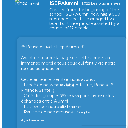
ISEPAlumni
1,022 Les plus aimées
Created from the beginning of the
school, ISEP Alumni now has 9.000
members and it is managed by a
board of three people assisted by a
council of 12 people
⛱️ Pause estivale Isep Alumni ⛱️
Avant de tourner la page de cette année, un
immense merci à tous ceux qui font vivre notre
réseau au quotidien.
Cette année, ensemble, nous avons :
- Lancé de nouveaux 𝐜𝐥𝐮𝐛𝐬(Industrie, Banque &
Finance, Santé...)
- Créé des groupes 𝐖𝐡𝐚𝐭𝐬𝐀𝐩𝐩 pour favoriser les
échanges entre Alumni
- Fait évoluer notre 𝐬𝐢𝐭𝐞 𝐢𝐧𝐭𝐞𝐫𝐧𝐞𝐭
- Partagé de nombreuses
...
Voir plus
il y a 1 semaine