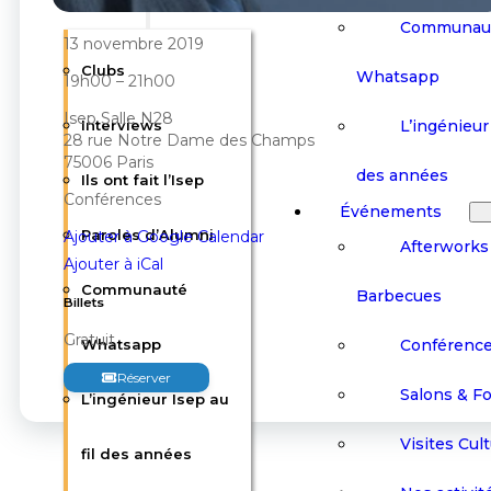
Communau
13 novembre 2019
Clubs
Whatsapp
19h00 – 21h00
Isep Salle N28
L’ingénieur 
Interviews
28 rue Notre Dame des Champs
75006 Paris
des années
Ils ont fait l’Isep
Conférences
Événements
Paroles d’Alumni
Ajouter à Google Calendar
Afterworks
Ajouter à iCal
Communauté
Barbecues
Billets
Gratuit
Conférenc
Whatsapp
Réserver
Salons & F
L’ingénieur Isep au
Visites Cult
fil des années