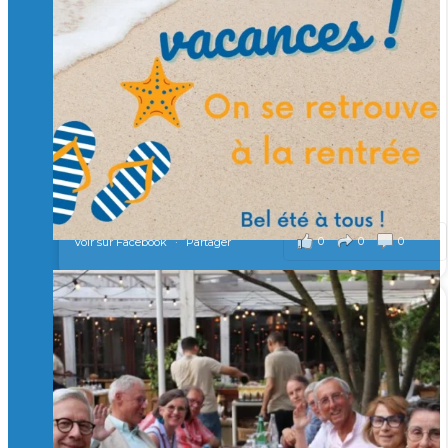
et contribuons ensemble à former les générations
d’ingénieurs de demain. 🙏
Merci à tous !
🎯 Taxe d’apprentissage 2026 : avec l'Isep, investissez pour
un numérique au service de l'humain !
À l’Isep, nous formons des ingénieurs, des bachelors, des
Mastères Spécialisés, qui allient excellence technologique et
valeurs humaines, au cœur de notre pro
...
Voir plus
il y a 2 mois
0
0
0
Voir sur Facebook
·
Partager
🚀Afterwork à Genève 🚀
🥳 Le 22 avril dernier, 14 Alumni vivant / travaillant
en Suisse ont partagé un moment convivial de
retrouvailles et d'échanges !
Merci à tous pour votre présence et à Alexandre