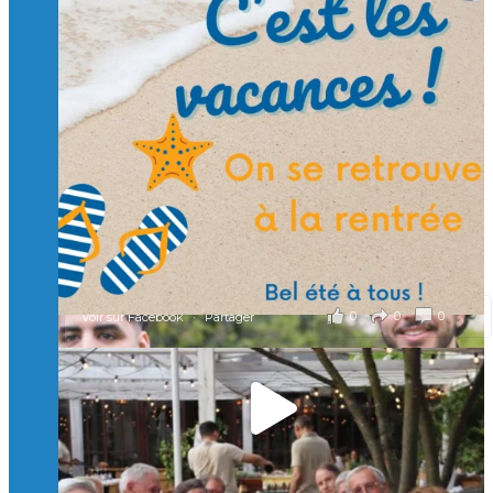
🙏 Soutenez l’Isep via la taxe d’apprentissage 2026
et contribuons ensemble à former les générations
d’ingénieurs de demain. 🙏
Merci à tous !
🎯 Taxe d’apprentissage 2026 : avec l'Isep, investissez pour
un numérique au service de l'humain !
À l’Isep, nous formons des ingénieurs, des bachelors, des
Mastères Spécialisés, qui allient excellence technologique et
valeurs humaines, au cœur de notre pro
...
Voir plus
il y a 2 mois
0
0
0
Voir sur Facebook
·
Partager
🚀Afterwork à Genève 🚀
🥳 Le 22 avril dernier, 14 Alumni vivant / travaillant
en Suisse ont partagé un moment convivial de
retrouvailles et d'échanges !