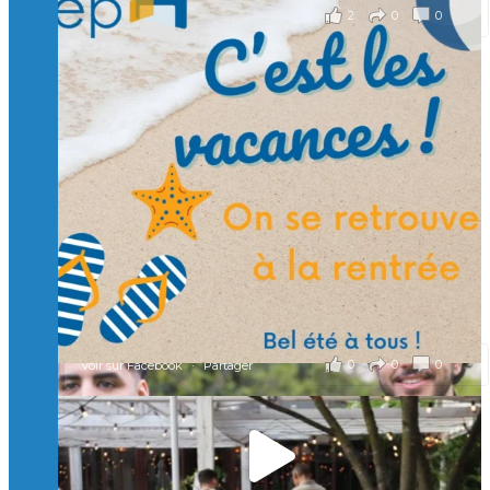
2
0
0
Voir sur Facebook
·
Partager
Suivre sur Instagram
Charger plus
🙏 Soutenez l’Isep via la taxe d’apprentissage 2026
et contribuons ensemble à former les générations
d’ingénieurs de demain. 🙏
Merci à tous !
🎯 Taxe d’apprentissage 2026 : avec l'Isep, investissez pour
un numérique au service de l'humain !
À l’Isep, nous formons des ingénieurs, des bachelors, des
Mastères Spécialisés, qui allient excellence technologique et
valeurs humaines, au cœur de notre pro
...
Voir plus
il y a 2 mois
0
0
0
Voir sur Facebook
·
Partager
🚀Afterwork à Genève 🚀