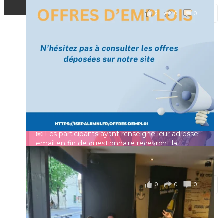
2
0
0
Voir sur Facebook
·
Partager
[Enquête IESF 2026] Top départ 🚀
Prénom
👩‍🎓 Ingénieurs diplômés, vous avez jusqu’au 31
mai pour participer et faire entendre votre voix !
Identifiant ou e-mail
Depuis plus de 60 ans, cette enquête vise à établir
un panorama complet de la situation socio-
professionnelle des ingénieurs et scientifiques
Mot de passe
français.
📧 Les participants ayant renseigné leur adresse
email en fin de questionnaire recevront la
synthèse des résultats
...
Voir plus
Se souvenir de moi
il y a 4 mois
0
0
0
Voir sur Facebook
·
Partager
Connexion