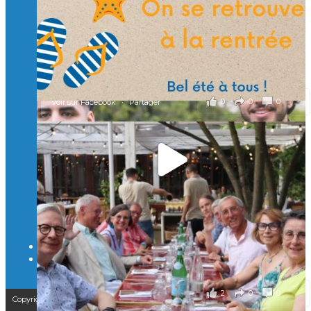
À l’Isep, nous formons des ingénieurs, des bachelors, des
Mastères Spécialisés, qui allient excellence technologique et
valeurs humaines, au cœur de notre pro
...
Voir plus
il y a 2 mois
0
0
0
Voir sur Facebook
·
Partager
🚀Afterwork à Genève 🚀
🥳 Le 22 avril dernier, 14 Alumni vivant / travaillant
en Suisse ont partagé un moment convivial de
retrouvailles et d'échanges !
Merci à tous pour votre présence et à Alexandre
CHEA pour l'organisation !
il y a 3 mois
2
0
0
Voir sur Facebook
·
Partager
Copyright © 2025 – Isep Alumni est une association de loi 1901