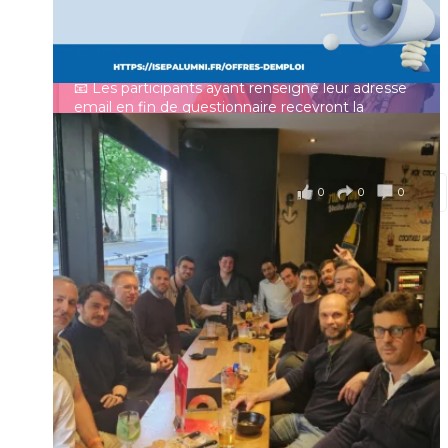
un panorama complet de la situation socio-
professionnelle des ingénieurs et scientifiques
Mot de passe
français.
📧 Les participants ayant renseigné leur adresse
email en fin de questionnaire recevront la
synthèse des résultats
...
Voir plus
Se souvenir de moi
il y a 4 mois
0
0
0
Voir sur Facebook
·
Partager
Connexion
Identifiant oublié ?
Mot de passe
oublié ?
Suivre sur Instagram
Charger plus