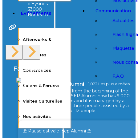
Nos activit
d’Eysines
33000
Communication
Événements
Bordeaux
Actualités
Site Web
Flash Sign
Afterworks &
Plaquette
Barbecues
Nous conta
Facebook
Conférences
F.A.Q
ISEPAlumni
1,022 Les plus aimées
Salons & Forums
Created from the beginning of the
school, ISEP Alumni now has 9.000
members and it is managed by a
Visites Culturelles
board of three people assisted by a
council of 12 people
Nos activités
⛱️ Pause estivale Isep Alumni ⛱️