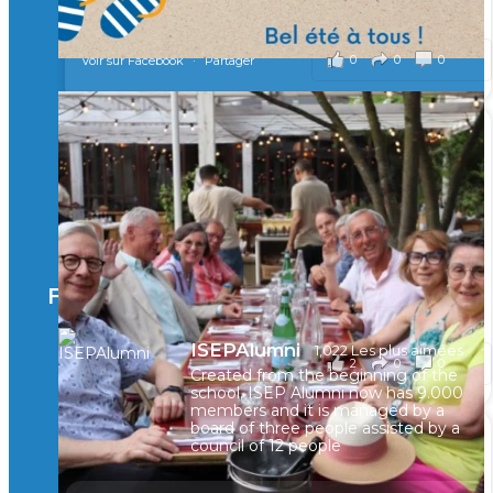
il y a 2 mois
0
0
0
Voir sur Facebook
·
Partager
🚀Afterwork à Genève 🚀
🥳 Le 22 avril dernier, 14 Alumni vivant / travaillant
en Suisse ont partagé un moment convivial de
retrouvailles et d'échanges !
Merci à tous pour votre présence et à Alexandre
CHEA pour l'organisation !
Facebook
il y a 3 mois
ISEPAlumni
1,022 Les plus aimées
2
0
0
Voir sur Facebook
·
Partager
Created from the beginning of the
school, ISEP Alumni now has 9.000
members and it is managed by a
board of three people assisted by a
council of 12 people
🚀La dynamique des rencontres entre Alumni
continue sur sa lancée ! 🚀🚀