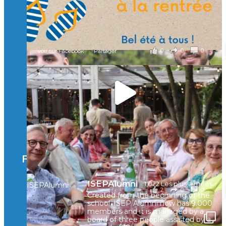
valeurs humaines, au cœur de notre pro
...
Voir plus
il y a 2 mois
0
0
0
Voir sur Facebook
·
Partager
🚀Afterwork à Genève 🚀
🥳 Le 22 avril dernier, 14 Alumni vivant / travaillant
en Suisse ont partagé un moment convivial de
retrouvailles et d'échanges !
Merci à tous pour votre présence et à Alexandre
CHEA pour l'organisation !
Facebook
il y a 3 mois
ISEPAlumni
1,022 Les plus aimées
2
0
0
Voir sur Facebook
·
Partager
Created from the beginning of the
school, ISEP Alumni now has 9.000
members and it is managed by a
board of three people assisted by a