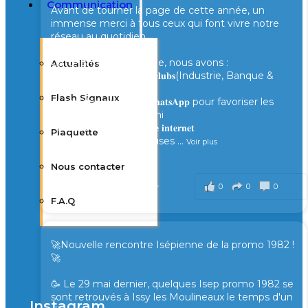
Communication
Avant de tourner la page de cette année, un
immense merci à tous ceux qui font vivre notre
réseau au quotidien.
Cette année, ensemble, nous avons :
Actualités
- Lancé de nouveaux 𝐜𝐥𝐮𝐛𝐬(Industrie, Banque &
Finance, Santé...)
Flash Signaux
- Créé des groupes 𝐖𝐡𝐚𝐭𝐬𝐀𝐩𝐩 pour favoriser les
échanges entre Alumni
- Fait évoluer notre 𝐬𝐢𝐭𝐞 𝐢𝐧𝐭𝐞𝐫𝐧𝐞𝐭
Plaquette
- Partagé de nombreuses
...
Voir plus
il y a 1 semaine
Nous contacter
0
0
0
Voir sur Facebook
·
Partager
F.A.Q
🚀Nouvelle rencontre Isépienne de la promo 1982 !
🚀
🥳 Le 29 mai dernier, quelques Isep promo 1982 se
sont retrouvés à Issy les Moulineaux le temps d'un
Instagram