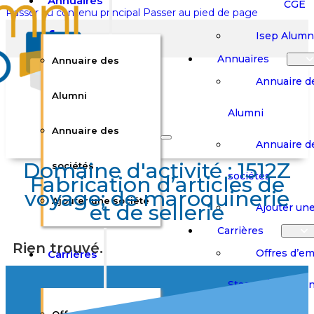
Annuaires
CGE
Passer au contenu principal
Passer au pied de page
Isep Alumn
Annuaires
Annuaire des
Annuaire d
Alumni
Alumni
Rechercher sur le site
Annuaire des
Annuaire d
Domaine d'activité :
1512Z
Rechercher
sociétés
sociétés
Fabrication d’articles de
voyage; de maroquinerie
Ajouter une société
×
et de sellerie
Ajouter une
0
Carrières
Rien trouvé.
Offres d’em
Carrières
Panier
Panier
Boutique
Boutique
Stages / Alterna
Se
Se
Votre panier est vide.
Connecter
Connecter