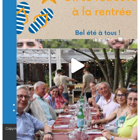
À l’Isep, nous formons des ingénieurs, des bachelors, des
Mastères Spécialisés, qui allient excellence technologique et
valeurs humaines, au cœur de notre pro
...
Voir plus
il y a 2 mois
0
0
0
Voir sur Facebook
·
Partager
🚀Afterwork à Genève 🚀
🥳 Le 22 avril dernier, 14 Alumni vivant / travaillant
en Suisse ont partagé un moment convivial de
retrouvailles et d'échanges !
Merci à tous pour votre présence et à Alexandre
CHEA pour l'organisation !
il y a 3 mois
2
0
0
Voir sur Facebook
·
Partager
Copyright © 2025 – Isep Alumni est une association de loi 1901