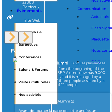
Nos activit
33000
Bordeaux
Communication
Événements
Actualités
Site Web
Flash Sign
Afterworks &
Plaquette
Barbecues
Facebook
Nous conta
Conférences
F.A.Q
ISEPAlumni
1,022 Les plus aimées
Created from the beginning of the
Salons & Forums
school, ISEP Alumni now has 9.000
members and it is managed by a
board of three people assisted by a
Visites Culturelles
council of 12 people
Nos activités
⛱️ Pause estivale Isep Alumni ⛱️
Avant de tourner la page de cette année, un