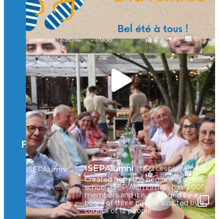
...
Voir plus
il y a 2 mois
0
0
0
Voir sur Facebook
·
Partager
🚀Afterwork à Genève 🚀
🥳 Le 22 avril dernier, 14 Alumni vivant / travaillant
en Suisse ont partagé un moment convivial de
retrouvailles et d'échanges !
Merci à tous pour votre présence et à Alexandre
CHEA pour l'organisation !
Facebook
il y a 3 mois
ISEPAlumni
1,022 Les plus aimées
2
0
0
Voir sur Facebook
·
Partager
Created from the beginning of the
school, ISEP Alumni now has 9.000
members and it is managed by a
board of three people assisted by a
council of 12 people
🚀La dynamique des rencontres entre Alumni