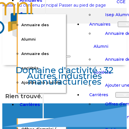
Annuaires
CGE
Passer au contenu principal
Passer au pied de page
Isep Alumn
Annuaires
Annuaire des
Annuaire d
Alumni
Alumni
Rechercher sur le site
Annuaire des
Annuaire d
Domaine d'activité :
32
Rechercher
sociétés
sociétés
Autres industries
manufacturières
Ajouter une société
×
Ajouter une
0
Carrières
Rien trouvé.
Offres d’em
Carrières
Panier
Panier
Boutique
Boutique
Stages / Alterna
Se
Se
Votre panier est vide.
Connecter
Connecter