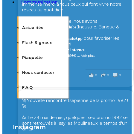
Communication
immense merci à tous ceux qui font vivre notre
réseau au quotidien.
Cette année, ensemble, nous avons :
- Lancé de nouveaux 𝐜𝐥𝐮𝐛𝐬(Industrie, Banque &
Actualités
Finance, Santé...)
- Créé des groupes 𝐖𝐡𝐚𝐭𝐬𝐀𝐩𝐩 pour favoriser les
Flash Signaux
échanges entre Alumni
- Fait évoluer notre 𝐬𝐢𝐭𝐞 𝐢𝐧𝐭𝐞𝐫𝐧𝐞𝐭
- Partagé de nombreuses
...
Voir plus
Plaquette
il y a 1 semaine
Nous contacter
0
0
0
Voir sur Facebook
·
Partager
F.A.Q
🚀Nouvelle rencontre Isépienne de la promo 1982 !
🚀
🥳 Le 29 mai dernier, quelques Isep promo 1982 se
sont retrouvés à Issy les Moulineaux le temps d'un
Instagram
diner !