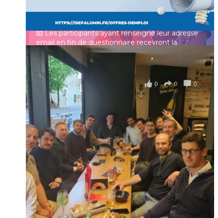
professionnelle des ingénieurs et scientifiques
Mot de passe
français.
📧 Les participants ayant renseigné leur adresse
email en fin de questionnaire recevront la
synthèse des résultats
...
Voir plus
Se souvenir de moi
il y a 4 mois
0
0
0
Voir sur Facebook
·
Partager
Connexion
Identifiant oublié ?
Mot de passe
oublié ?
Suivre sur Instagram
Charger plus