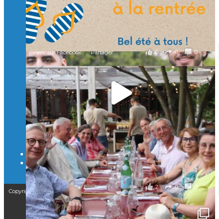
Mastères Spécialisés, qui allient excellence technologique et
valeurs humaines, au cœur de notre pro
...
Voir plus
il y a 2 mois
0
0
0
Voir sur Facebook
·
Partager
🚀Afterwork à Genève 🚀
🥳 Le 22 avril dernier, 14 Alumni vivant / travaillant
en Suisse ont partagé un moment convivial de
retrouvailles et d'échanges !
Merci à tous pour votre présence et à Alexandre
CHEA pour l'organisation !
il y a 3 mois
2
0
0
Voir sur Facebook
·
Partager
Copyright © 2025 – Isep Alumni est une association de loi 1901
CGV