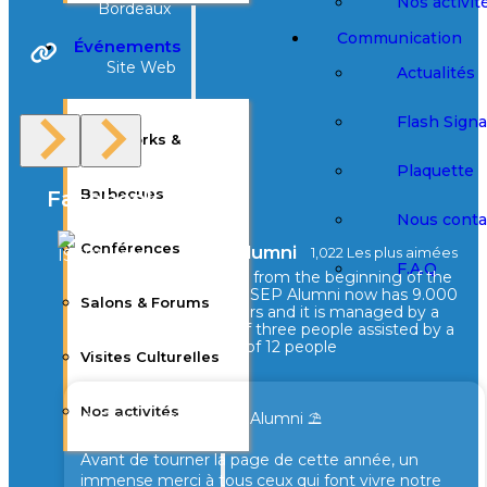
Nos activit
Bordeaux
Communication
Événements
Site Web
Actualités
Flash Sign
Afterworks &
Plaquette
Barbecues
Facebook
Nous conta
Conférences
ISEPAlumni
1,022 Les plus aimées
F.A.Q
Created from the beginning of the
school, ISEP Alumni now has 9.000
Salons & Forums
members and it is managed by a
board of three people assisted by a
council of 12 people
Visites Culturelles
Nos activités
⛱️ Pause estivale Isep Alumni ⛱️
Avant de tourner la page de cette année, un
immense merci à tous ceux qui font vivre notre