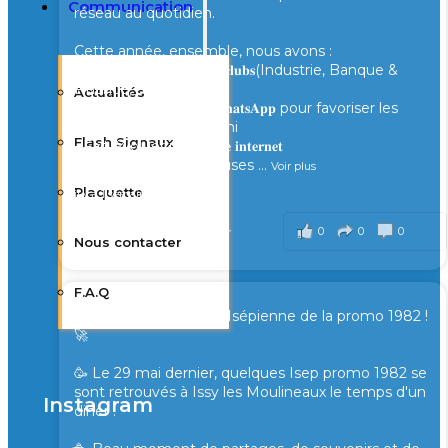
Communication
réseau au quotidien.
Cette année, ensemble, nous avons :
- Lancé de nouveaux 𝐜𝐥𝐮𝐛𝐬(Industrie, Banque &
Finance, Santé...)
Actualités
- Créé des groupes 𝐖𝐡𝐚𝐭𝐬𝐀𝐩𝐩 pour favoriser les
échanges entre Alumni
Flash Signaux
- Fait évoluer notre 𝐬𝐢𝐭𝐞 𝐢𝐧𝐭𝐞𝐫𝐧𝐞𝐭
- Partagé de nombreuses
...
Voir plus
Plaquette
il y a 1 semaine
0
0
0
Voir sur Facebook
·
Partager
Nous contacter
F.A.Q
🚀Nouvelle rencontre Isépienne de la promo 1982 !
🚀
🥳 Le 29 mai dernier, quelques Isep promo 1982 se
sont retrouvés à Issy les Moulineaux le temps d'un
Instagram
diner !