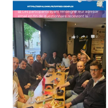
Mot de passe
français.
📧 Les participants ayant renseigné leur adresse
email en fin de questionnaire recevront la
synthèse des résultats
...
Voir plus
Se souvenir de moi
il y a 4 mois
0
0
0
Voir sur Facebook
·
Partager
Connexion
Identifiant oublié ?
Mot de passe
oublié ?
Suivre sur Instagram
Charger plus