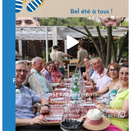
il y a 2 mois
0
0
0
Voir sur Facebook
·
Partager
🚀Afterwork à Genève 🚀
🥳 Le 22 avril dernier, 14 Alumni vivant / travaillant
en Suisse ont partagé un moment convivial de
retrouvailles et d'échanges !
Merci à tous pour votre présence et à Alexandre
CHEA pour l'organisation !
Facebook
il y a 3 mois
ISEPAlumni
1,022 Les plus aimées
2
0
0
Voir sur Facebook
·
Partager
Created from the beginning of the
school, ISEP Alumni now has 9.000
members and it is managed by a
board of three people assisted by a
council of 12 people
🚀La dynamique des rencontres entre Alumni
continue sur sa lancée ! 🚀🚀