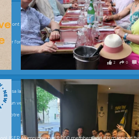
en Suisse ont partagé un moment convivial de retrouvailles et
pour l'organisation !
2
0
sur sa lancée ! 🚀🚀
tour d’un verre pour échanger, partager leurs expériences et raviv
e de notre réseau.
hool, ISEP Alumni now has 9.000 members and it is managed by