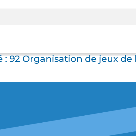
Rechercher sur le site
 :
92 Organisation de jeux de 
Panier
Panier
Boutique
Boutique
Se Connecter
Se Connecter