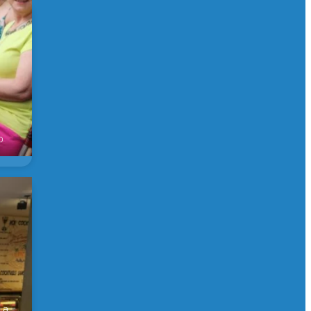
0
er
 a