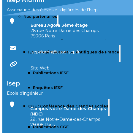
Isep Alumni
Association des élèves et diplômés de l’Isep
Nos partenaires
Bureau Agora 3ème étage
28 rue Notre Dame des Champs
75006 Paris
Isep : Ecole d’ingénieurs du numérique
isepalumni@asso.isep.fr
IESF : Ingénieurs et Scientifiques de France
Site Web
Publications IESF
Isep
Enquêtes IESF
Ecole d’ingénieur
CGE : Conférence des Grandes Ecoles
Campus Notre-Dame-des-Champs
(NDC)
28, rue Notre-Dame-des-Champs
75006 Paris
Publications CGE