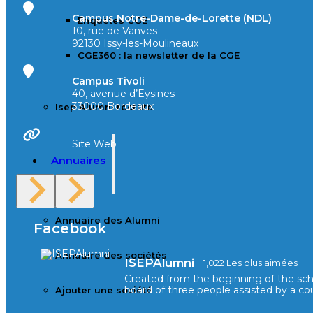
Campus Notre-Dame-de-Lorette (NDL)
Enquêtes CGE
10, rue de Vanves
92130 Issy-les-Moulineaux
CGE360 : la newsletter de la CGE
Campus Tivoli
40, avenue d’Eysines
33000 Bordeaux
Isep Alumni recrute
Site Web
Annuaires
Annuaire des Alumni
Facebook
Annuaire des sociétés
ISEPAlumni
1,022 Les plus aimées
Created from the beginning of the sc
board of three people assisted by a cou
Ajouter une société