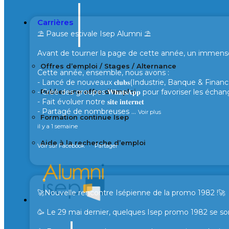
Carrières
⛱️ Pause estivale Isep Alumni ⛱️
Avant de tourner la page de cette année, un immense 
Offres d’emploi / Stages / Alternance
Cette année, ensemble, nous avons :
- Lancé de nouveaux 𝐜𝐥𝐮𝐛𝐬(Industrie, Banque & Finance
- Créé des groupes 𝐖𝐡𝐚𝐭𝐬𝐀𝐩𝐩 pour favoriser les éc
Publier une offre d’emploi
- Fait évoluer notre 𝐬𝐢𝐭𝐞 𝐢𝐧𝐭𝐞𝐫𝐧𝐞𝐭
- Partagé de nombreuses
...
Voir plus
Formation continue Isep
il y a 1 semaine
Aide à la recherche d’emploi
Voir sur Facebook
·
Partager
🚀Nouvelle rencontre Isépienne de la promo 1982 !🚀
🥳 Le 29 mai dernier, quelques Isep promo 1982 se son