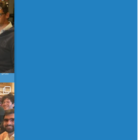
0
r plus
0
0