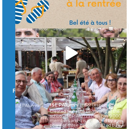
valeurs humaines, au cœur de notre pro
...
Voir plus
il y a 2 mois
0
0
0
Voir sur Facebook
·
Partager
🚀Afterwork à Genève 🚀
🥳 Le 22 avril dernier, 14 Alumni vivant / travaillant
en Suisse ont partagé un moment convivial de
retrouvailles et d'échanges !
Merci à tous pour votre présence et à Alexandre
CHEA pour l'organisation !
Facebook
il y a 3 mois
ISEPAlumni
1,022 Les plus aimées
2
0
0
Voir sur Facebook
·
Partager
Created from the beginning of the
school, ISEP Alumni now has 9.000
members and it is managed by a
board of three people assisted by a