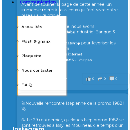
Communication
Avant de tourner la page de cette année, un
immense merci à tous ceux qui font vivre notre
réseau au quotidien.
Cette année, ensemble, nous avons :
Actualités
- Lancé de nouveaux 𝐜𝐥𝐮𝐛𝐬(Industrie, Banque &
Finance, Santé...)
Flash Signaux
- Créé des groupes 𝐖𝐡𝐚𝐭𝐬𝐀𝐩𝐩 pour favoriser les
échanges entre Alumni
- Fait évoluer notre 𝐬𝐢𝐭𝐞 𝐢𝐧𝐭𝐞𝐫𝐧𝐞𝐭
Plaquette
- Partagé de nombreuses
...
Voir plus
il y a 1 semaine
Nous contacter
0
0
0
Voir sur Facebook
·
Partager
F.A.Q
🚀Nouvelle rencontre Isépienne de la promo 1982 !
🚀
🥳 Le 29 mai dernier, quelques Isep promo 1982 se
sont retrouvés à Issy les Moulineaux le temps d'un
Instagram