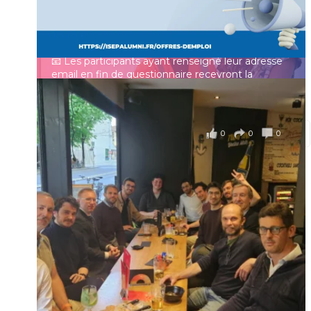
un panorama complet de la situation socio-
professionnelle des ingénieurs et scientifiques
Mot de passe
français.
📧 Les participants ayant renseigné leur adresse
email en fin de questionnaire recevront la
synthèse des résultats
...
Voir plus
Se souvenir de moi
il y a 4 mois
0
0
0
Voir sur Facebook
·
Partager
Connexion
Identifiant oublié ?
Mot de passe
oublié ?
Suivre sur Instagram
Charger plus