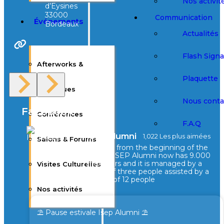
Nos activit
d’Eysines
33000
Communication
Événements
Bordeaux
Actualités
Site Web
Flash Sign
Afterworks &
Plaquette
Barbecues
Nous conta
Facebook
Conférences
F.A.Q
ISEPAlumni
1,022 Les plus aimées
Salons & Forums
Created from the beginning of the
school, ISEP Alumni now has 9.000
members and it is managed by a
Visites Culturelles
board of three people assisted by a
council of 12 people
Nos activités
⛱️ Pause estivale Isep Alumni ⛱️