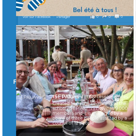
il y a 2 mois
0
0
0
Voir sur Facebook
·
Partager
🚀Afterwork à Genève 🚀
🥳 Le 22 avril dernier, 14 Alumni vivant / travaillant
en Suisse ont partagé un moment convivial de
retrouvailles et d'échanges !
Merci à tous pour votre présence et à Alexandre
CHEA pour l'organisation !
Facebook
il y a 3 mois
ISEPAlumni
1,022 Les plus aimées
2
0
0
Voir sur Facebook
·
Partager
Created from the beginning of the
school, ISEP Alumni now has 9.000
members and it is managed by a
board of three people assisted by a
council of 12 people
🚀La dynamique des rencontres entre Alumni
continue sur sa lancée ! 🚀🚀