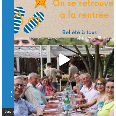
À l’Isep, nous formons des ingénieurs, des bachelors, des
Mastères Spécialisés, qui allient excellence technologique et
valeurs humaines, au cœur de notre pro
...
Voir plus
il y a 2 mois
0
0
0
Voir sur Facebook
·
Partager
🚀Afterwork à Genève 🚀
🥳 Le 22 avril dernier, 14 Alumni vivant / travaillant
en Suisse ont partagé un moment convivial de
retrouvailles et d'échanges !
Merci à tous pour votre présence et à Alexandre
CHEA pour l'organisation !
il y a 3 mois
2
0
0
Voir sur Facebook
·
Partager
Copyright © 2025 – Isep Alumni est une association de loi 1901