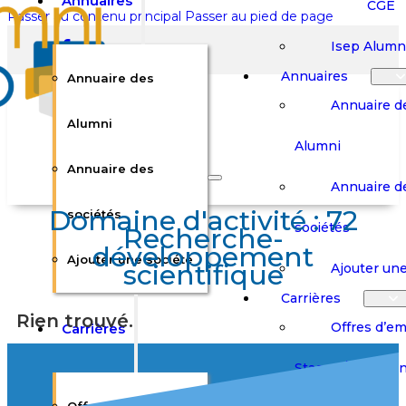
Annuaires
CGE
Passer au contenu principal
Passer au pied de page
Isep Alumn
Annuaires
Annuaire des
Annuaire d
Alumni
Alumni
Rechercher sur le site
Annuaire des
Annuaire d
Domaine d'activité :
72
Rechercher
sociétés
sociétés
Recherche-
développement
Ajouter une société
×
scientifique
Ajouter une
0
Carrières
Rien trouvé.
Offres d’em
Carrières
Panier
Panier
Boutique
Boutique
Stages / Alterna
Se
Se
Votre panier est vide.
Connecter
Connecter