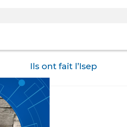
Rechercher sur le site
Ils ont fait l’Isep
Panier
Panier
Boutique
Boutique
Se Connecter
Se Connecter