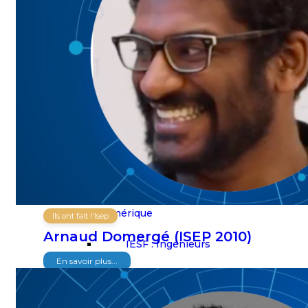
Statuts
Règlement
intérieur
Nos partenaires
Isep : Ecole
d’ingénieurs du
numérique
Ils ont fait l'Isep
Arnaud Domergé (ISEP 2010)
IESF : Ingénieurs
En savoir plus...
et Scientifiques de
France