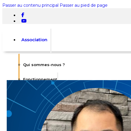
Passer au contenu principal
Passer au pied de page
Association
Qui sommes-nous ?
Rechercher
Fonctionnement
×
0
L’équipe
Statuts
Votre panier est vide.
Règlement intérieur