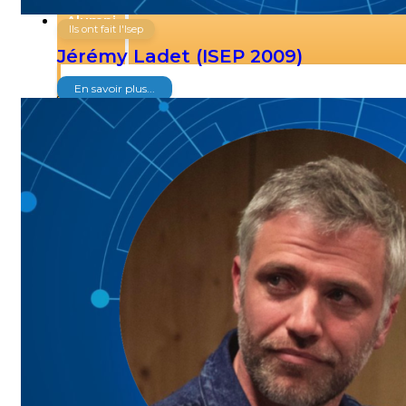
Alumni
Ils ont fait l'Isep
Jérémy Ladet (ISEP 2009)
En savoir plus...
Clubs
Interviews
Ils ont fait l’Isep
Paroles d’Alumni
Communauté Whatsapp
L’ingénieur Isep au fil des années
Événements